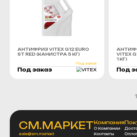
АНТИФРИЗ VITEX G12 EURO
АНТИФ
ST RED (КАНИСТРА 5 КГ)
VITEX 
1 КГ)
Под заказ
Под заказ
Под з
СМ.МАРКЕТ
Компания
Пок
О Компании
Дост
sale@sm.market
Контакты
Опла