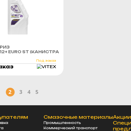
РИЗ
G12+ EURO ST (КАНИСТРА
Под заказ
аказ
1
2
3
4
5
упателям
Смазочные материалы
Акции
Спец
авка
Промышленность
пред
та
Коммерческий транспорт