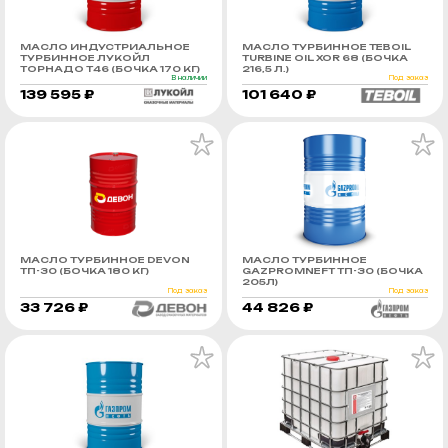
МАСЛО ИНДУСТРИАЛЬНОЕ
МАСЛО ТУРБИННОЕ TEBOIL
ТУРБИННОЕ ЛУКОЙЛ
TURBINE OIL XOR 68 (БОЧКА
ТОРНАДО Т46 (БОЧКА 170 КГ)
216,5 Л.)
В наличии
Под заказ
139 595 ₽
101 640 ₽
МАСЛО ТУРБИННОЕ DEVON
МАСЛО ТУРБИННОЕ
ТП-30 (БОЧКА 180 КГ)
GAZPROMNEFT ТП-30 (БОЧКА
205Л)
Под заказ
Под заказ
33 726 ₽
44 826 ₽