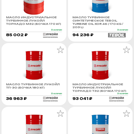
МАСЛО ИНДУСТРИАЛЬНОЕ
МАСЛО ТУРБИННОЕ
ТУРБИННОЕ ЛУКОЙЛ
СИНТЕТИЧЕСКОЕ TEBOIL
ТОРНАДО М32 (БОЧКА 170 КГ)
TURBINE OIL XOR 46 ( 170 KG /
203 L)
В наличии
В наличии
85 002 ₽
94 236 ₽
МАСЛО ТУРБИННОЕ ЛУКОЙЛ
МАСЛО ИНДУСТРИАЛЬНОЕ
ТП-30 (БОЧКА 180 КГ)
ТУРБИННОЕ ЛУКОЙЛ
ТОРНАДО Т32 (БОЧКА 170 КГ)
В наличии
В наличии
36 963 ₽
93 041 ₽