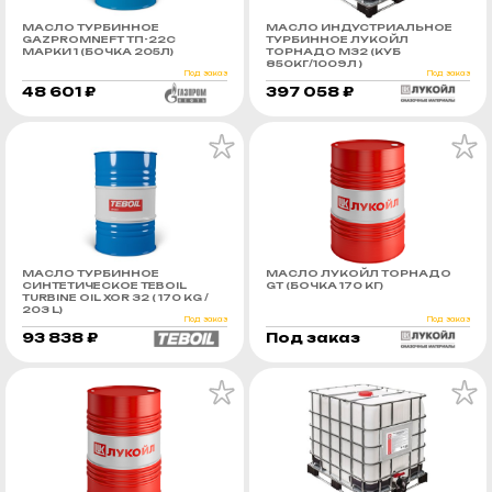
МАСЛО ТУРБИННОЕ
МАСЛО ИНДУСТРИАЛЬНОЕ
GAZPROMNEFT ТП-22С
ТУРБИННОЕ ЛУКОЙЛ
МАРКИ 1 (БОЧКА 205Л)
ТОРНАДО М32 (КУБ
850КГ/1009Л )
Под заказ
Под заказ
48 601 ₽
397 058 ₽
МАСЛО ТУРБИННОЕ
МАСЛО ЛУКОЙЛ ТОРНАДО
СИНТЕТИЧЕСКОЕ TEBOIL
GT (БОЧКА 170 КГ)
TURBINE OIL XOR 32 ( 170 KG /
203 L)
Под заказ
Под заказ
93 838 ₽
Под заказ