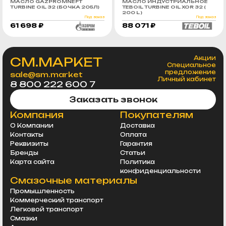
МАСЛО GAZPROMNEFT
МАСЛО ИНДУСТРИАЛЬНОЕ
TURBINE OIL 32 (БОЧКА 205Л)
TEBOIL TURBINE OIL XOR 32 (
200 L )
Под заказ
Под заказ
61 698 ₽
88 071 ₽
СМ.МАРКЕТ
Акции
Специальное
предложение
sale@sm.market
Личный кабинет
8 800 222 600 7
Заказать звонок
Компания
Покупателям
О Компании
Доставка
Контакты
Оплата
Реквизиты
Гарантия
Бренды
Статьи
Карта сайта
Политика
конфиденциальности
Смазочные материалы
Промышленность
Коммерческий транспорт
Легковой транспорт
Смазки