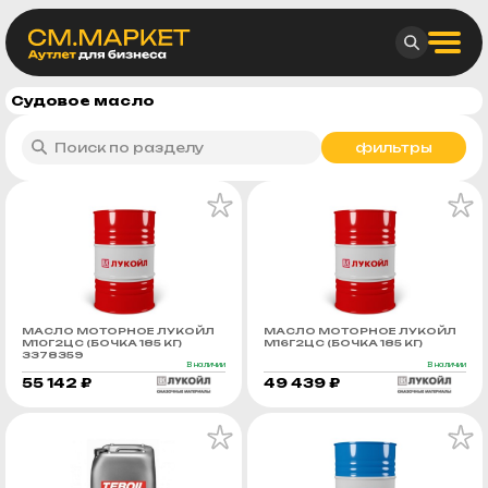
Судовое масло
фильтры
МАСЛО МОТОРНОЕ ЛУКОЙЛ
МАСЛО МОТОРНОЕ ЛУКОЙЛ
М10Г2ЦС (БОЧКА 185 КГ)
М16Г2ЦС (БОЧКА 185 КГ)
3378359
В наличии
В наличии
55 142 ₽
49 439 ₽