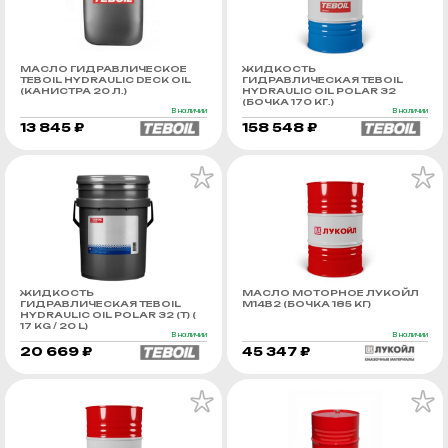
МАСЛО ГИДРАВЛИЧЕСКОЕ
ЖИДКОСТЬ
TEBOIL HYDRAULIC DECK OIL
ГИДРАВЛИЧЕСКАЯ TEBOIL
(КАНИСТРА 20 Л.)
HYDRAULIC OIL POLAR 32
(БОЧКА 170 КГ.)
В наличии
В наличии
13 845 ₽
158 548 ₽
ЖИДКОСТЬ
МАСЛО МОТОРНОЕ ЛУКОЙЛ
ГИДРАВЛИЧЕСКАЯ TEBOIL
М14В2 (БОЧКА 185 КГ)
HYDRAULIC OIL POLAR 32 (Т) (
17 KG / 20 L)
В наличии
В наличии
20 669 ₽
45 347 ₽