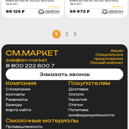
BREEZE MSTE 30/40 (БОЧКА
BREEZE MSTE 30/30 (БОЧКА
180 КГ)
180 КГ)
Под заказ
Под заказ
66 125 ₽
59 972 ₽
1
2
3
СМ.МАРКЕТ
Акции
Специальное
предложение
sale@sm.market
Личный кабинет
8 800 222 600 7
Заказать звонок
Компания
Покупателям
О Компании
Доставка
Контакты
Оплата
Реквизиты
Гарантия
Бренды
Статьи
Карта сайта
Политика
конфиденциальности
Смазочные материалы
Промышленность