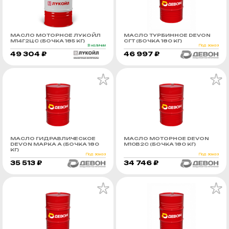
МАСЛО МОТОРНОЕ ЛУКОЙЛ
МАСЛО ТУРБИННОЕ DEVON
М14Г2ЦС (БОЧКА 185 КГ)
СГТ (БОЧКА 180 КГ)
В наличии
Под заказ
49 304 ₽
46 997 ₽
МАСЛО ГИДРАВЛИЧЕСКОЕ
МАСЛО МОТОРНОЕ DEVON
DEVON МАРКА А (БОЧКА 180
М10В2C (БОЧКА 180 КГ)
КГ)
Под заказ
Под заказ
35 513 ₽
34 746 ₽