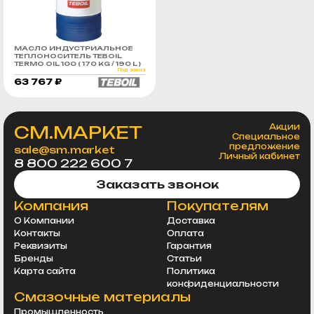
МАСЛО ИНДУСТРИАЛЬНОЕ
ТЕПЛОНОСИТЕЛЬ TEBOIL
TERMO OIL 100 ( 170 KG / 190 L )
Под заказ
63 767 ₽
СМ.МАРКЕТ
Акции
Специальное
предложение
sale@sm.market
Личный кабинет
8 800 222 600 7
Заказать звонок
Компания
Покупателям
О Компании
Доставка
Контакты
Оплата
Реквизиты
Гарантия
Бренды
Статьи
Карта сайта
Политика
конфиденциальности
Смазочные материалы
Промышленность