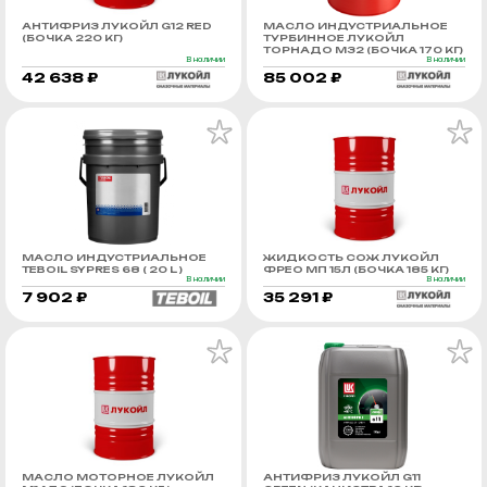
АНТИФРИЗ ЛУКОЙЛ G12 RED
МАСЛО ИНДУСТРИАЛЬНОЕ
(БОЧКА 220 КГ)
ТУРБИННОЕ ЛУКОЙЛ
ТОРНАДО М32 (БОЧКА 170 КГ)
В наличии
В наличии
42 638 ₽
85 002 ₽
МАСЛО ИНДУСТРИАЛЬНОЕ
ЖИДКОСТЬ СОЖ ЛУКОЙЛ
TEBOIL SYPRES 68 ( 20 L )
ФРЕО МП 15Л (БОЧКА 185 КГ)
В наличии
В наличии
7 902 ₽
35 291 ₽
МАСЛО МОТОРНОЕ ЛУКОЙЛ
АНТИФРИЗ ЛУКОЙЛ G11