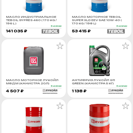
МАСЛО ИНДУСТРИАЛЬНОЕ
МАСЛО МОТОРНОЕ TEBOIL
TEBOIL SYPRES 460 ( 170 KG /
SUPER XLD EEV SAE 10W-40 (
196 L )
170 KG / 198 L)
В наличии
В наличии
141 035 ₽
53 415 ₽
МАСЛО МОТОРНОЕ ЛУКОЙЛ
АНТИФРИЗ ЛУКОЙЛ G11
М8ДМ (КАНИСТРА 20Л)
GREEN (КАНИСТРА 5 КГ)
В наличии
В наличии
4 507 ₽
1 138 ₽