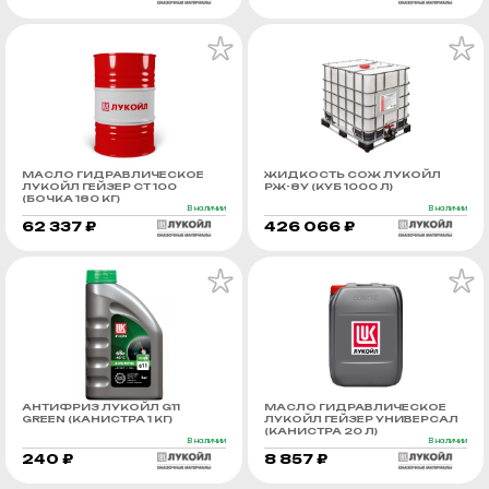
МАСЛО ГИДРАВЛИЧЕСКОЕ
ЖИДКОСТЬ СОЖ ЛУКОЙЛ
ЛУКОЙЛ ГЕЙЗЕР СТ 100
РЖ-8У (КУБ 1000 Л)
(БОЧКА 180 КГ)
В наличии
В наличии
62 337 ₽
426 066 ₽
АНТИФРИЗ ЛУКОЙЛ G11
МАСЛО ГИДРАВЛИЧЕСКОЕ
GREEN (КАНИСТРА 1 КГ)
ЛУКОЙЛ ГЕЙЗЕР УНИВЕРСАЛ
(КАНИСТРА 20 Л)
В наличии
В наличии
240 ₽
8 857 ₽