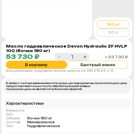
180 кг
20 л
Масло гидравлическое Devon Hydraulic ZF HVLP
100 (бочка 180 кг)
53 730 ₽
-
+
= 53 730 ₽
В корзину
Быстрый заказ
Бесцинковые гидравлические масла по DIN 51524 ч. III
В связи с частым изменением отпускных цен заводами мы окончательную цену
предоставляем только после обработки вашей заявки.
Указанная цена не является публичной офертой.
Характеристики
Вязкость
ISO:
Объем:
бочка 180 кг
Состав:
Минеральное
Тип:
Гидравлическое