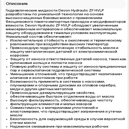
Описание
Гидравлические жидкости Devon Hydraulic ZF HVLP
разработаны по уникальной технологии на основе
высокоочищенных базовых масел с применением
бесцинкового пакета импортных присадок и модификаторов
вязкости. Devon Hydraulic ZF HVLP обладают увеличенным
межсервисным интервалом и обеспечивают максимальную
защиту оборудования в тяжелых условиях эксплуатации.
Уникальный состав обеспечивает:
Исключительную стойкость к окислению и термическому
разложению при воздействии высоких температур
Превосходную гидролитическую стабильность масла и
защиту металлических деталей от электрохимической
коррозии
Защиту от износа ответственных деталей насоса, таких как
кулачковые кольца и лопасти насоса
Плавную работу системы и защиту от износа прецизионных
пар и сервоклапанов гидравлической системы
Уменьшение отложений, что предотвращает «залипание»
клапанов и золотников при работе
Возможность применять в системах с насосами,
плунжерами и опорными дисками из сплавов серебра,
меди и других цветных металлов
Превосходные деэмульгирующие свойства,
обеспечивающие быстрое отделение воды от масла
Высокую фильтруемость, обеспечивающую чистоту
фильтрующих элементов и малых зазоров
Совместимость с материалами уплотнений и
эластомерами, что предотвращает загрязнения и утечки
масла
Безопасность для окружающей среды в случае вероятной
утечки масла
Надежное смазывание при максимальных рабочих