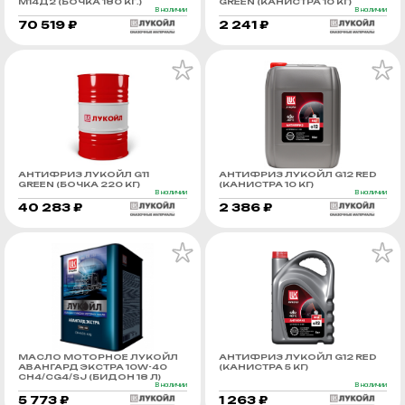
М14Д2 (БОЧКА 180 КГ.)
GREEN (КАНИСТРА 10 КГ)
В наличии
В наличии
70 519 ₽
2 241 ₽
АНТИФРИЗ ЛУКОЙЛ G11
АНТИФРИЗ ЛУКОЙЛ G12 RED
GREEN (БОЧКА 220 КГ)
(КАНИСТРА 10 КГ)
В наличии
В наличии
40 283 ₽
2 386 ₽
МАСЛО МОТОРНОЕ ЛУКОЙЛ
АНТИФРИЗ ЛУКОЙЛ G12 RED
АВАНГАРД ЭКСТРА 10W-40
(КАНИСТРА 5 КГ)
CH4/CG4/SJ (БИДОН 18 Л)
В наличии
В наличии
5 773 ₽
1 263 ₽