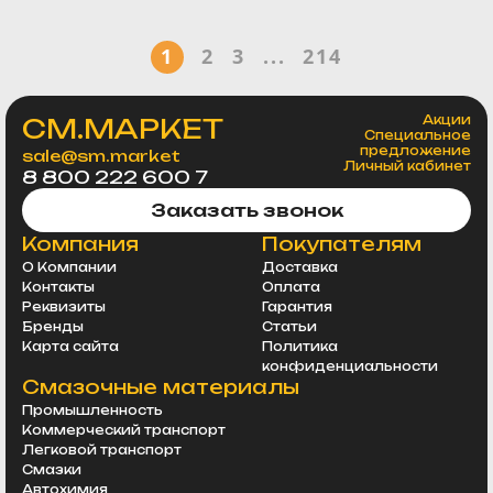
1
2
3
...
214
СМ.МАРКЕТ
Акции
Специальное
предложение
sale@sm.market
Личный кабинет
8 800 222 600 7
Заказать звонок
Компания
Покупателям
О Компании
Доставка
Контакты
Оплата
Реквизиты
Гарантия
Бренды
Статьи
Карта сайта
Политика
конфиденциальности
Смазочные материалы
Промышленность
Коммерческий транспорт
Легковой транспорт
Смазки
Автохимия