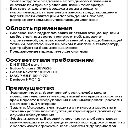
температурах и создание необходимого давления в
системе при пуске в условиях низких температур
Быстрое отделение воздуха и воды и защита
гидропривода от перегрева и износа, предотвращение
вероятности кавитации и повреждение насосов,
распределительных и управляющих клапанов
Область применения
Всесезонно в гидравлических системах стационарной и
мобильной подъемно-транспортной, дорожно-
строительной, сельскохозяйственной, горнодобывающей
техники, работающих в широком диапазоне температур,
где требуются бесцинковые масла
Прецизионные гидравлические системы
Соответствия требованиям
DIN 515524 part III
Eaton Vickers 35VQ25
Bosch Rexroth 90220-01
MAG P-68,P-69, P-70
Denison HF-0,1,2
Преимущества
Экономичность. Увеличенный срок службы масла
позволяет увеличить межсервисный интервал и сократить
время простоя оборудования и минимизировать расходы
на смазочный материал
Защита. Максимальная защита от износа и коррозии в
тяжелых условиях эксплуатации гарантирует долгий срок
службы оборудования
Эффективность. Высокий класс чистоты обеспечивает
минимизацию износа прецизионных пар гидросистемы, что
обеспечивает эффективность работы гидроприводов