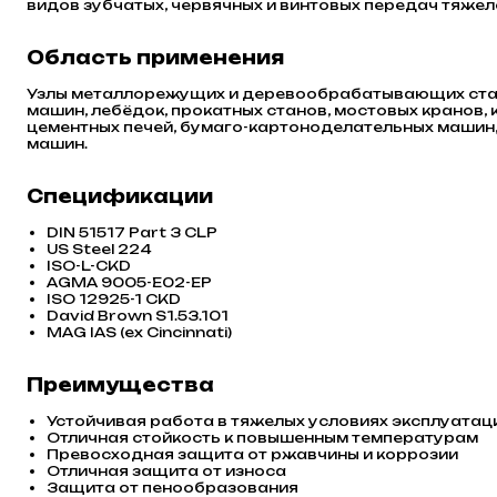
видов зубчатых, червячных и винтовых передач тяж
Область применения
Узлы металлорежущих и деревообрабатывающих станк
машин, лебёдок, прокатных станов, мостовых кранов
цементных печей, бумаго-картоноделательных машин,
машин.
Спецификации
DIN 51517 Part 3 CLP
US Steel 224
ISO-L-CKD
AGMA 9005-E02-EP
ISO 12925-1 CKD
David Brown S1.53.101
MAG IAS (ex Cincinnati)
Преимущества
Устойчивая работа в тяжелых условиях эксплуатац
Отличная стойкость к повышенным температурам
Превосходная защита от ржавчины и коррозии
Отличная защита от износа
Защита от пенообразования