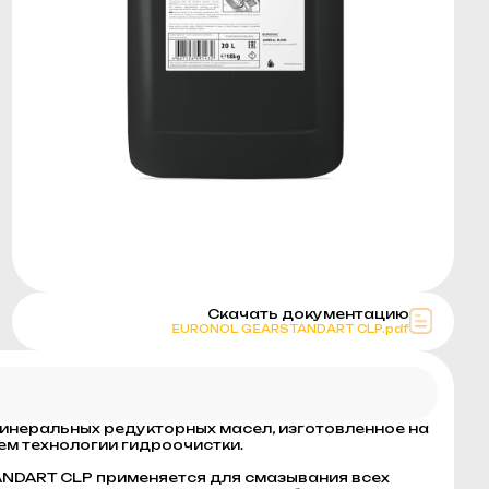
Скачать документацию
EURONOL GEARSTANDART CLP.pdf
неральных редукторных масел, изготовленное на
ем технологии гидроочистки.
DART CLP применяется для смазывания всех