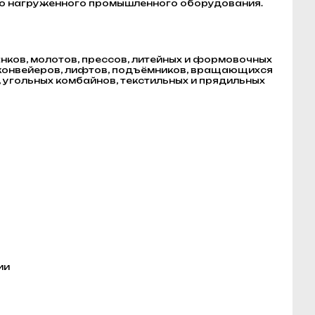
ело нагруженного промышленного оборудования.
ов, молотов, прессов, литейных и формовочных
, конвейеров, лифтов, подъёмников, вращающихся
 угольных комбайнов, текстильных и прядильных
ии