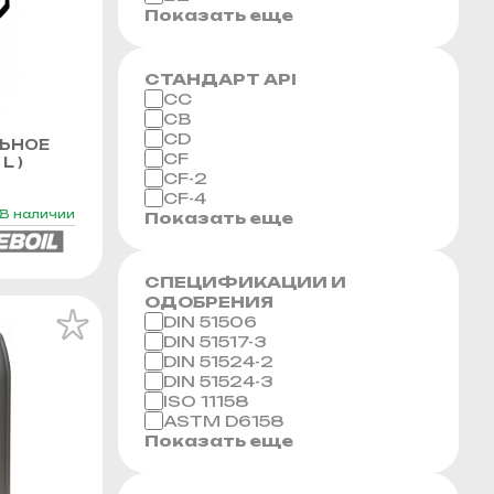
Показать еще
СТАНДАРТ API
CC
CB
CD
ЬНОЕ
CF
L )
CF-2
CF-4
В наличии
Показать еще
СПЕЦИФИКАЦИИ И
ОДОБРЕНИЯ
DIN 51506
DIN 51517-3
DIN 51524-2
DIN 51524-3
ISO 11158
ASTM D6158
Показать еще