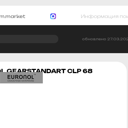
m.market
Информация по
обновлено 27.03.20
L GEARSTANDART CLP 68