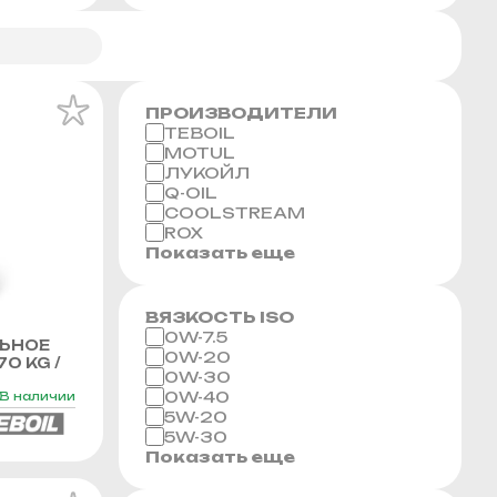
ПРОИЗВОДИТЕЛИ
TEBOIL
MOTUL
ЛУКОЙЛ
Q-OIL
COOLSTREAM
ROX
Показать еще
ВЯЗКОСТЬ ISO
0W-7.5
ЬНОЕ
0W-20
70 KG /
0W-30
0W-40
В наличии
5W-20
5W-30
Показать еще