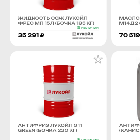
ЖИДКОСТЬ СОЖ ЛУКОЙЛ
МАСЛО
ФРЕО МП 15Л (БОЧКА 185 КГ)
М14Д2 (
В наличии
35 291 ₽
70 519
АНТИФРИЗ ЛУКОЙЛ G11
АНТИФР
GREEN (БОЧКА 220 КГ)
(КАНИСТ
В наличии