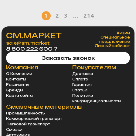
1
2
3
...
214
СМ.МАРКЕТ
Акции
Специальное
предложение
sale@sm.market
Личный кабинет
8 800 222 600 7
Заказать звонок
Компания
Покупателям
О Компании
Доставка
Контакты
Оплата
Реквизиты
Гарантия
Бренды
Статьи
Карта сайта
Политика
конфиденциальности
Смазочные материалы
Промышленность
Коммерческий транспорт
Легковой транспорт
Смазки
Автохимия