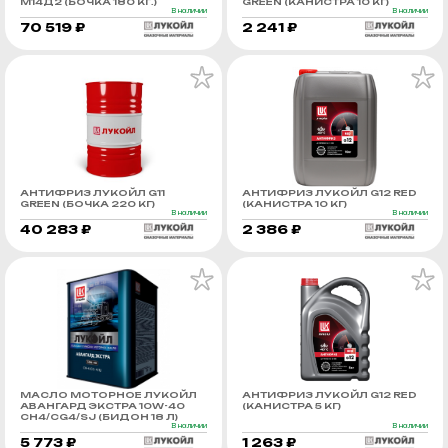
М14Д2 (БОЧКА 180 КГ.)
GREEN (КАНИСТРА 10 КГ)
В наличии
В наличии
70 519 ₽
2 241 ₽
АНТИФРИЗ ЛУКОЙЛ G11
АНТИФРИЗ ЛУКОЙЛ G12 RED
GREEN (БОЧКА 220 КГ)
(КАНИСТРА 10 КГ)
В наличии
В наличии
40 283 ₽
2 386 ₽
МАСЛО МОТОРНОЕ ЛУКОЙЛ
АНТИФРИЗ ЛУКОЙЛ G12 RED
АВАНГАРД ЭКСТРА 10W-40
(КАНИСТРА 5 КГ)
CH4/CG4/SJ (БИДОН 18 Л)
В наличии
В наличии
5 773 ₽
1 263 ₽