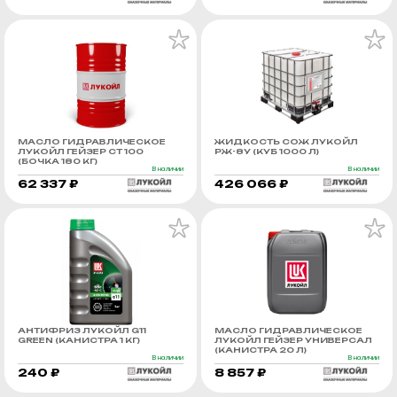
МАСЛО ГИДРАВЛИЧЕСКОЕ
ЖИДКОСТЬ СОЖ ЛУКОЙЛ
ЛУКОЙЛ ГЕЙЗЕР СТ 100
РЖ-8У (КУБ 1000 Л)
(БОЧКА 180 КГ)
В наличии
В наличии
62 337 ₽
426 066 ₽
АНТИФРИЗ ЛУКОЙЛ G11
МАСЛО ГИДРАВЛИЧЕСКОЕ
GREEN (КАНИСТРА 1 КГ)
ЛУКОЙЛ ГЕЙЗЕР УНИВЕРСАЛ
(КАНИСТРА 20 Л)
В наличии
В наличии
240 ₽
8 857 ₽