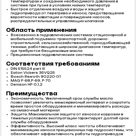
температурах и создание необходимого давления в
системе при пуске в условиях низких температур
Быстрое отделение воздуха и воды и защита
гидропривода от перегрева и износа, предотвращение
вероятности кавитации и повреждение насосов,
распределительных и управляющих клапанов
Область применения
Всесезонно в гидравлических системах стационарной и
мобильной подъемно-транспортной, дорожно-
строительной, сельскохозяйственной, горнодобывающей
техники, работающих в широком диапазоне температур,
где требуются бесцинковые масла
Прецизионные гидравлические системы
Соответствия требованиям
DIN 515524 part III
Eaton Vickers 35VQ25
Bosch Rexroth 90220-01
MAG P-68,P-69, P-70
Denison HF-0,1,2
Преимущества
Экономичность. Увеличенный срок службы масла
позволяет увеличить межсервисный интервал и сократить
время простоя оборудования и минимизировать расходы
на смазочный материал
Защита. Максимальная защита от износа и коррозии в
тяжелых условиях эксплуатации гарантирует долгий срок
службы оборудования
Эффективность. Высокий класс чистоты обеспечивает
минимизацию износа прецизионных пар гидросистемы, что
обеспечивает эффективность работы гидроприводов