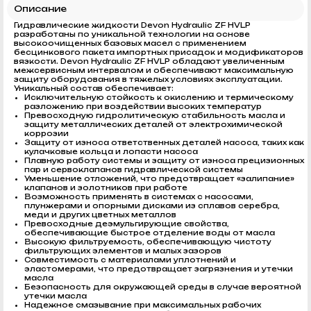
Описание
Гидравлические жидкости Devon Hydraulic ZF HVLP
разработаны по уникальной технологии на основе
высокоочищенных базовых масел с применением
бесцинкового пакета импортных присадок и модификаторов
вязкости. Devon Hydraulic ZF HVLP обладают увеличенным
межсервисным интервалом и обеспечивают максимальную
защиту оборудования в тяжелых условиях эксплуатации.
Уникальный состав обеспечивает:
Исключительную стойкость к окислению и термическому
разложению при воздействии высоких температур
Превосходную гидролитическую стабильность масла и
защиту металлических деталей от электрохимической
коррозии
Защиту от износа ответственных деталей насоса, таких как
кулачковые кольца и лопасти насоса
Плавную работу системы и защиту от износа прецизионных
пар и сервоклапанов гидравлической системы
Уменьшение отложений, что предотвращает «залипание»
клапанов и золотников при работе
Возможность применять в системах с насосами,
плунжерами и опорными дисками из сплавов серебра,
меди и других цветных металлов
Превосходные деэмульгирующие свойства,
обеспечивающие быстрое отделение воды от масла
Высокую фильтруемость, обеспечивающую чистоту
фильтрующих элементов и малых зазоров
Совместимость с материалами уплотнений и
эластомерами, что предотвращает загрязнения и утечки
масла
Безопасность для окружающей среды в случае вероятной
утечки масла
Надежное смазывание при максимальных рабочих