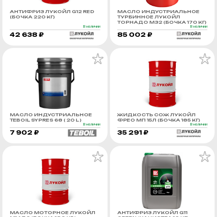
АНТИФРИЗ ЛУКОЙЛ G12 RED
МАСЛО ИНДУСТРИАЛЬНОЕ
(БОЧКА 220 КГ)
ТУРБИННОЕ ЛУКОЙЛ
ТОРНАДО М32 (БОЧКА 170 КГ)
В наличии
В наличии
42 638 ₽
85 002 ₽
МАСЛО ИНДУСТРИАЛЬНОЕ
ЖИДКОСТЬ СОЖ ЛУКОЙЛ
TEBOIL SYPRES 68 ( 20 L )
ФРЕО МП 15Л (БОЧКА 185 КГ)
В наличии
В наличии
7 902 ₽
35 291 ₽
МАСЛО МОТОРНОЕ ЛУКОЙЛ
АНТИФРИЗ ЛУКОЙЛ G11