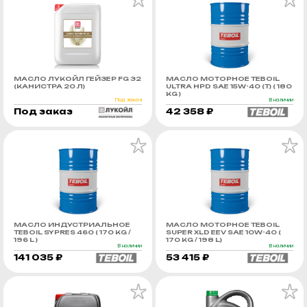
МАСЛО ЛУКОЙЛ ГЕЙЗЕР FG 32
МАСЛО МОТОРНОЕ TEBOIL
(КАНИСТРА 20 Л)
ULTRA HPD SAE 15W-40 (Т) ( 180
KG )
Под заказ
В наличии
Под заказ
42 358 ₽
МАСЛО ИНДУСТРИАЛЬНОЕ
МАСЛО МОТОРНОЕ TEBOIL
TEBOIL SYPRES 460 ( 170 KG /
SUPER XLD EEV SAE 10W-40 (
196 L )
170 KG / 198 L)
В наличии
В наличии
141 035 ₽
53 415 ₽