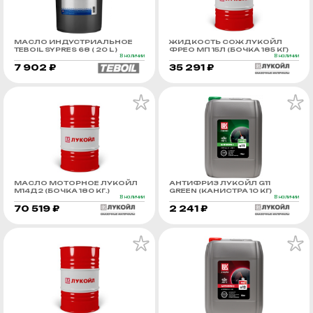
МАСЛО ИНДУСТРИАЛЬНОЕ
ЖИДКОСТЬ СОЖ ЛУКОЙЛ
TEBOIL SYPRES 68 ( 20 L )
ФРЕО МП 15Л (БОЧКА 185 КГ)
В наличии
В наличии
7 902 ₽
35 291 ₽
МАСЛО МОТОРНОЕ ЛУКОЙЛ
АНТИФРИЗ ЛУКОЙЛ G11
М14Д2 (БОЧКА 180 КГ.)
GREEN (КАНИСТРА 10 КГ)
В наличии
В наличии
70 519 ₽
2 241 ₽