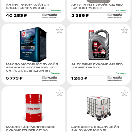
АНТИФРИЗ ЛУКОЙЛ G11
АНТИФРИЗ ЛУКОЙЛ G12 RED
GREEN (БОЧКА 220 КГ)
(КАНИСТРА 10 КГ)
В наличии
В наличии
40 283 ₽
2 386 ₽
МАСЛО МОТОРНОЕ ЛУКОЙЛ
АНТИФРИЗ ЛУКОЙЛ G12 RED
АВАНГАРД ЭКСТРА 10W-40
(КАНИСТРА 5 КГ)
CH4/CG4/SJ (БИДОН 18 Л)
В наличии
В наличии
5 773 ₽
1 263 ₽
МАСЛО ГИДРАВЛИЧЕСКОЕ
ЖИДКОСТЬ СОЖ ЛУКОЙЛ
ЛУКОЙЛ ГЕЙЗЕР СТ 100
РЖ-8У (КУБ 1000 Л)