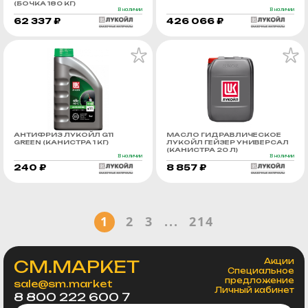
(БОЧКА 180 КГ)
В наличии
В наличии
62 337 ₽
426 066 ₽
АНТИФРИЗ ЛУКОЙЛ G11
МАСЛО ГИДРАВЛИЧЕСКОЕ
GREEN (КАНИСТРА 1 КГ)
ЛУКОЙЛ ГЕЙЗЕР УНИВЕРСАЛ
(КАНИСТРА 20 Л)
В наличии
В наличии
240 ₽
8 857 ₽
1
2
3
...
214
СМ.МАРКЕТ
Акции
Специальное
предложение
sale@sm.market
Личный кабинет
8 800 222 600 7