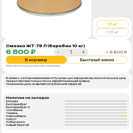
10 кг
175 кг
Смазка ЖТ-79 Л (барабан 10 кг)
6 800 ₽
-
+
= 6 800 ₽
В корзину
Быстрый заказ
Железнодорожная смазка
В связи с частым изменением отпускных цен заводами мы окончательную цену
предоставляем только после обработки вашей заявки.
Указанная цена не является публичной офертой.
Наличие на складах
Москва
Екатеринбург
Екатеринбург-2
Челябинск
Тюмень
Новосибирск
Сургут
Лабытнанги
Новый-Уренгой