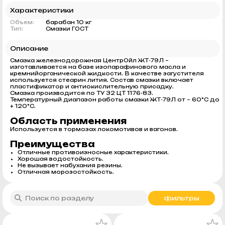
Характеристики
Объем:
барабан 10 кг
Тип:
Смазки ГОСТ
Описание
Смазка железнодорожная ЦентрОйл ЖТ-79Л –
изготавливается на базе изопарафинового масла и
кремнийорганической жидкости. В качестве загустителя
используется стеарин лития. Состав смазки включает
пластификатор и антиокислительную присадку.
Смазка производится по ТУ 32 ЦТ 1176-83.
Температурный диапазон работы смазки ЖТ-79Л от – 60°C до
+ 120°С.
Область применения
Используется в тормозах локомотивов и вагонов.
Преимущества
Отличные противоизносные характеристики.
Хорошая водостойкость.
Не вызывает набухания резины.
Отличная морозостойкость.
фильтры