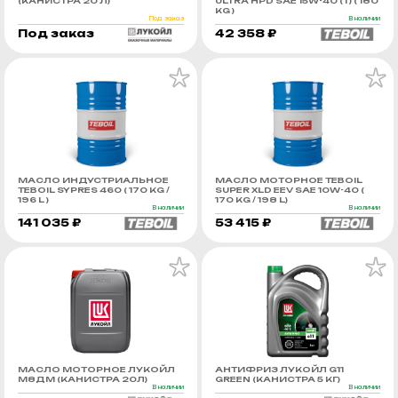
(КАНИСТРА 20 Л)
ULTRA HPD SAE 15W-40 (Т) ( 180
KG )
Под заказ
В наличии
Под заказ
42 358 ₽
МАСЛО ИНДУСТРИАЛЬНОЕ
МАСЛО МОТОРНОЕ TEBOIL
TEBOIL SYPRES 460 ( 170 KG /
SUPER XLD EEV SAE 10W-40 (
196 L )
170 KG / 198 L)
В наличии
В наличии
141 035 ₽
53 415 ₽
МАСЛО МОТОРНОЕ ЛУКОЙЛ
АНТИФРИЗ ЛУКОЙЛ G11
М8ДМ (КАНИСТРА 20Л)
GREEN (КАНИСТРА 5 КГ)
В наличии
В наличии