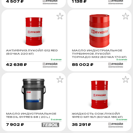
4 507 ₽
1 138 ₽
АНТИФРИЗ ЛУКОЙЛ G12 RED
МАСЛО ИНДУСТРИАЛЬНОЕ
(БОЧКА 220 КГ)
ТУРБИННОЕ ЛУКОЙЛ
ТОРНАДО М32 (БОЧКА 170 КГ)
В наличии
В наличии
42 638 ₽
85 002 ₽
МАСЛО ИНДУСТРИАЛЬНОЕ
ЖИДКОСТЬ СОЖ ЛУКОЙЛ
TEBOIL SYPRES 68 ( 20 L )
ФРЕО МП 15Л (БОЧКА 185 КГ)
В наличии
В наличии
7 902 ₽
35 291 ₽