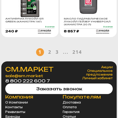
АНТИФРИЗ ЛУКОЙЛ G11
МАСЛО ГИДРАВЛИЧЕСКОЕ
GREEN (КАНИСТРА 1 КГ)
ЛУКОЙЛ ГЕЙЗЕР УНИВЕРСАЛ
(КАНИСТРА 20 Л)
В наличии
В наличии
240 ₽
8 857 ₽
1
2
3
...
214
СМ.МАРКЕТ
Акции
Специальное
предложение
sale@sm.market
Личный кабинет
8 800 222 600 7
Заказать звонок
Компания
Покупателям
О Компании
Доставка
Контакты
Оплата
Реквизиты
Гарантия
Бренды
Статьи