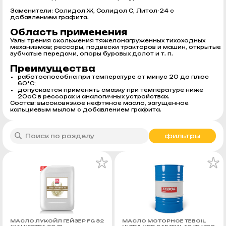
Заменители: Солидол Ж, Солидол С, Литол-24 с
добавлением графита.
Область применения
Узлы трения скольжения тяжелонагруженных тихоходных
механизмов; рессоры, подвески тракторов и машин, открытые
зубчатые передачи, опоры буровых долот и т. п.
Преимущества
работоспособна при температуре от минус 20 до плюс
60°С;
допускается применять смазку при температуре ниже
20оС в рессорах и аналогичных устройствах.
Состав: высоковязкое нефтяное масло, загущенное
кальциевым мылом с добавлением графита.
фильтры
МАСЛО ЛУКОЙЛ ГЕЙЗЕР FG 32
МАСЛО МОТОРНОЕ TEBOIL