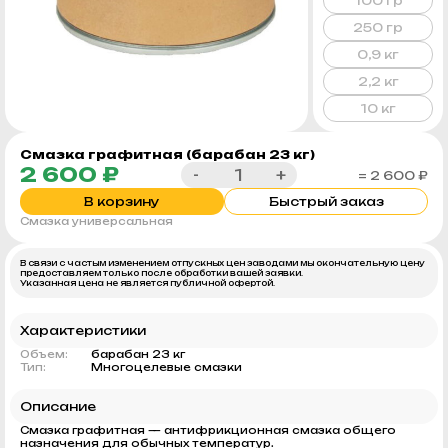
100 гр
250 гр
0,9 кг
2,2 кг
10 кг
Смазка графитная (барабан 23 кг)
2 600 ₽
-
+
= 2 600 ₽
В корзину
Быстрый заказ
Смазка универсальная
В связи с частым изменением отпускных цен заводами мы окончательную цену
предоставляем только после обработки вашей заявки.
Указанная цена не является публичной офертой.
Характеристики
Объем:
барабан 23 кг
Тип:
Многоцелевые смазки
Описание
Смазка графитная — антифрикционная смазка общего
назначения для обычных температур.