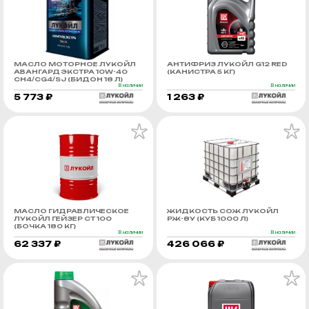
МАСЛО МОТОРНОЕ ЛУКОЙЛ
АНТИФРИЗ ЛУКОЙЛ G12 RED
АВАНГАРД ЭКСТРА 10W-40
(КАНИСТРА 5 КГ)
CH4/CG4/SJ (БИДОН 18 Л)
В наличии
В наличии
5 773 ₽
1 263 ₽
МАСЛО ГИДРАВЛИЧЕСКОЕ
ЖИДКОСТЬ СОЖ ЛУКОЙЛ
ЛУКОЙЛ ГЕЙЗЕР СТ 100
РЖ-8У (КУБ 1000 Л)
(БОЧКА 180 КГ)
В наличии
В наличии
62 337 ₽
426 066 ₽