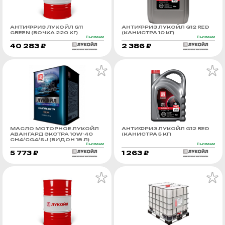
АНТИФРИЗ ЛУКОЙЛ G11
АНТИФРИЗ ЛУКОЙЛ G12 RED
GREEN (БОЧКА 220 КГ)
(КАНИСТРА 10 КГ)
В наличии
В наличии
40 283 ₽
2 386 ₽
МАСЛО МОТОРНОЕ ЛУКОЙЛ
АНТИФРИЗ ЛУКОЙЛ G12 RED
АВАНГАРД ЭКСТРА 10W-40
(КАНИСТРА 5 КГ)
CH4/CG4/SJ (БИДОН 18 Л)
В наличии
В наличии
5 773 ₽
1 263 ₽