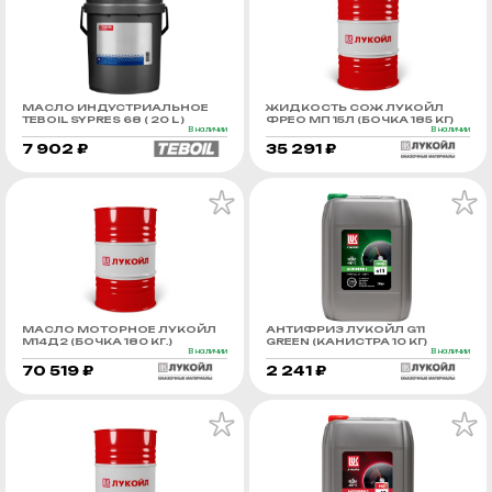
МАСЛО ИНДУСТРИАЛЬНОЕ
ЖИДКОСТЬ СОЖ ЛУКОЙЛ
TEBOIL SYPRES 68 ( 20 L )
ФРЕО МП 15Л (БОЧКА 185 КГ)
В наличии
В наличии
7 902 ₽
35 291 ₽
МАСЛО МОТОРНОЕ ЛУКОЙЛ
АНТИФРИЗ ЛУКОЙЛ G11
М14Д2 (БОЧКА 180 КГ.)
GREEN (КАНИСТРА 10 КГ)
В наличии
В наличии
70 519 ₽
2 241 ₽