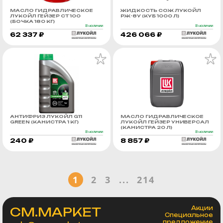
МАСЛО ГИДРАВЛИЧЕСКОЕ
ЖИДКОСТЬ СОЖ ЛУКОЙЛ
ЛУКОЙЛ ГЕЙЗЕР СТ 100
РЖ-8У (КУБ 1000 Л)
(БОЧКА 180 КГ)
В наличии
В наличии
62 337 ₽
426 066 ₽
АНТИФРИЗ ЛУКОЙЛ G11
МАСЛО ГИДРАВЛИЧЕСКОЕ
GREEN (КАНИСТРА 1 КГ)
ЛУКОЙЛ ГЕЙЗЕР УНИВЕРСАЛ
(КАНИСТРА 20 Л)
В наличии
В наличии
240 ₽
8 857 ₽
1
2
3
...
214
СМ.МАРКЕТ
Акции
Специальное
предложение