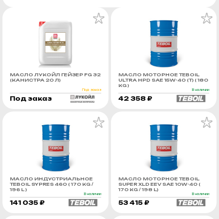
МАСЛО ЛУКОЙЛ ГЕЙЗЕР FG 32
МАСЛО МОТОРНОЕ TEBOIL
(КАНИСТРА 20 Л)
ULTRA HPD SAE 15W-40 (Т) ( 180
KG )
Под заказ
В наличии
Под заказ
42 358 ₽
МАСЛО ИНДУСТРИАЛЬНОЕ
МАСЛО МОТОРНОЕ TEBOIL
TEBOIL SYPRES 460 ( 170 KG /
SUPER XLD EEV SAE 10W-40 (
196 L )
170 KG / 198 L)
В наличии
В наличии
141 035 ₽
53 415 ₽