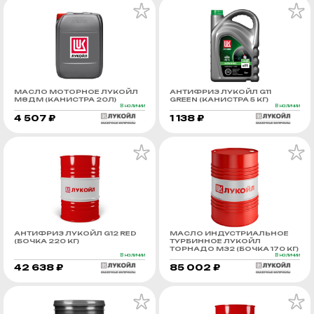
МАСЛО МОТОРНОЕ ЛУКОЙЛ
АНТИФРИЗ ЛУКОЙЛ G11
М8ДМ (КАНИСТРА 20Л)
GREEN (КАНИСТРА 5 КГ)
В наличии
В наличии
4 507 ₽
1 138 ₽
АНТИФРИЗ ЛУКОЙЛ G12 RED
МАСЛО ИНДУСТРИАЛЬНОЕ
(БОЧКА 220 КГ)
ТУРБИННОЕ ЛУКОЙЛ
ТОРНАДО М32 (БОЧКА 170 КГ)
В наличии
В наличии
42 638 ₽
85 002 ₽