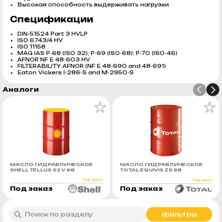
Высокая способность выдерживать нагрузки
Спецификации
DIN-51524 Part 3 HVLP
ISO 6743/4 HV
ISO 11158
MAG IAS P-68 (ISO 32); P-69 (ISO-68); P-70 (ISO-46)
AFNOR NF E 48-603 HV
FILTERABILITY AFNOR (NF E 48-690 and 48-691)
Eaton Vickers I-286-S and M-2950-S
Аналоги
МАСЛО ГИДРАВЛИЧЕСКОЕ
МАСЛО ГИДРАВЛИЧЕСКОЕ
SHELL TELLUS S2 V 68
TOTAL EQUIVIS ZS 68
Под заказ
Под заказ
Под заказ
Под заказ
фильтры