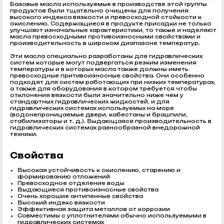
Базовые масла используемые в производстве этой группы
продуктов были тщательно очищены для получения
высокого индекса вязкости и превосходной стойкости к
окислению. Содержащиеся в продукте присадки не только
улучшают изначальные характеристики, то также и наделяют
масла превосходными противоизносными свойствами и
производительность в широком диапазоне температур.
Эти масла специально разработаны для гидравлических
систем которые могут подвергаться резким изменения
температуры и в которых масла также должны иметь
превосходные притивоизносные свойства. Они особенно
подходят для систем работающих при низких температурах,
а также для оборудования в котором требуется чтобы
отклонения вязкости были значительно ниже чем у
стандартных гидравлических жидкостей, и для
гидравлических системах используемых на море
(водонепроницаемые двери, кабестаны и брашпили,
стабилизаторы и т. д.). Выдающаяся производительность в
гидравлических системах разнообразной внедорожной
техники.
Свойства
Высокая устойчивость к окислению, старению и
формированию отложений
Превосходное отделение воды
Выдающиеся противоизносные свойства
Очень хорошие антипенные свойства
Высокий индекс вязкости
Эффективная защита металлов от коррозии
Совместимы с уплотнителями обычно используемыми в
гидравлических системах