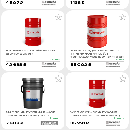
4 507 ₽
1 138 ₽
АНТИФРИЗ ЛУКОЙЛ G12 RED
МАСЛО ИНДУСТРИАЛЬНОЕ
(БОЧКА 220 КГ)
ТУРБИННОЕ ЛУКОЙЛ
ТОРНАДО М32 (БОЧКА 170 КГ)
В наличии
В наличии
42 638 ₽
85 002 ₽
МАСЛО ИНДУСТРИАЛЬНОЕ
ЖИДКОСТЬ СОЖ ЛУКОЙЛ
TEBOIL SYPRES 68 ( 20 L )
ФРЕО МП 15Л (БОЧКА 185 КГ)
В наличии
В наличии
7 902 ₽
35 291 ₽