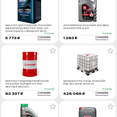
МАСЛО МОТОРНОЕ ЛУКОЙЛ
АНТИФРИЗ ЛУКОЙЛ G12 RED
АВАНГАРД ЭКСТРА 10W-40
(КАНИСТРА 5 КГ)
CH4/CG4/SJ (БИДОН 18 Л)
В наличии
В наличии
5 773 ₽
1 263 ₽
МАСЛО ГИДРАВЛИЧЕСКОЕ
ЖИДКОСТЬ СОЖ ЛУКОЙЛ
ЛУКОЙЛ ГЕЙЗЕР СТ 100
РЖ-8У (КУБ 1000 Л)
(БОЧКА 180 КГ)
В наличии
В наличии
62 337 ₽
426 066 ₽