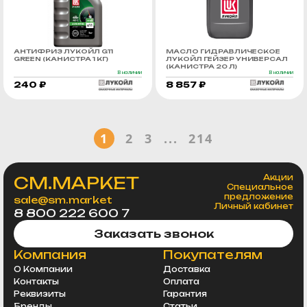
АНТИФРИЗ ЛУКОЙЛ G11
МАСЛО ГИДРАВЛИЧЕСКОЕ
GREEN (КАНИСТРА 1 КГ)
ЛУКОЙЛ ГЕЙЗЕР УНИВЕРСАЛ
(КАНИСТРА 20 Л)
В наличии
В наличии
240 ₽
8 857 ₽
1
2
3
...
214
СМ.МАРКЕТ
Акции
Специальное
предложение
sale@sm.market
Личный кабинет
8 800 222 600 7
Заказать звонок
Компания
Покупателям
О Компании
Доставка
Контакты
Оплата
Реквизиты
Гарантия
Бренды
Статьи