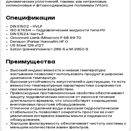
динамических уплотнений, такими, как нитриловые,
силиконовые и фторсодержащие полимеры (Viton).
Спецификации
DIN 51502 – HVLP
ISO 6743/4 — Гидравлические жидкости типа HV
DIN 51524 Часть3
Cincinnati Lamb (Milacron) P 68-69-70
Denison (Parker Hannafin) HF-0
US Steel 126 и127
Eaton (ранееVickers) I-286-S и M-2950-S
Преимущества
Высокий индекс вязкости и низкая температура
застывания позволяют использовать продукт в широком
диапазоне температур.
Высокая устойчивость загустителей к деструкции, то есть
вязкостно-температурные характеристики сохраняются
при механическом воздействии.
Превосходные противоизносные свойства обеспечивают
защиту гидравлических насосов от износа в течение
длительного времени, что способствует сокращению
внеплановых простоев оборудования.
Отличное отделение воды и высокая гидролитическая
стабильность позволяют сократить простои за счет
увеличения интервала замены масла и надежности
оборудования.
Хорошая фильтруемость обеспечивает чистоту системы с
меньшим количеством замен фильтров.