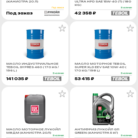
(КАНИСТРА 20 Л)
ULTRA HPD SAE 15W-40 (Т) ( 180
KG )
Под заказ
В наличии
Под заказ
42 358 ₽
МАСЛО ИНДУСТРИАЛЬНОЕ
МАСЛО МОТОРНОЕ TEBOIL
TEBOIL SYPRES 460 ( 170 KG /
SUPER XLD EEV SAE 10W-40 (
196 L )
170 KG / 198 L)
В наличии
В наличии
141 035 ₽
53 415 ₽
МАСЛО МОТОРНОЕ ЛУКОЙЛ
АНТИФРИЗ ЛУКОЙЛ G11
М8ДМ (КАНИСТРА 20Л)
GREEN (КАНИСТРА 5 КГ)
В наличии
В наличии