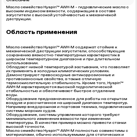
Масла семейства Hyspin™ AWH-M – гидравлические масла c
высоким индексом вязкости, содержащие в составе
загустители с высокой устойчивостью к механичекой
деструкции.
Область применения
Масла семейства Hyspin™ AWH-M содержат стойкие к
механической деструкции загустители, способствующие
сохранению вязкостно-температурных характеристик в
широком температурном диапазоне и при длительном
использовании.
Обладают низкой температурой застывания, что позволяет
их применять в холодных климатических условиях.
Демонстрируют превосходные антикоррозионные и
противоизносные свойства, а также отличную
термоокислительную стабильность. Кроме того, Hyspin™
AWH-M характеризуются высокой гидролитической
стабильностью и обеспечивают быстрое отделение
воды.
Оборудование предназначенное для работы на открытом
воздухе и рассчитанное на широкий диапазон температур.
Например внедорожная и портовая техника, гидравлические
системы морских судов.
Оборудование, системы управления которого требуют
минимального изменения вязкости при изменении
температуры. В качестве примера можно привести станки
высокой точности.
Масла семейства Hyspin™ AWH-M полностью совместимы с
материалами, обычно используемыми для статических и