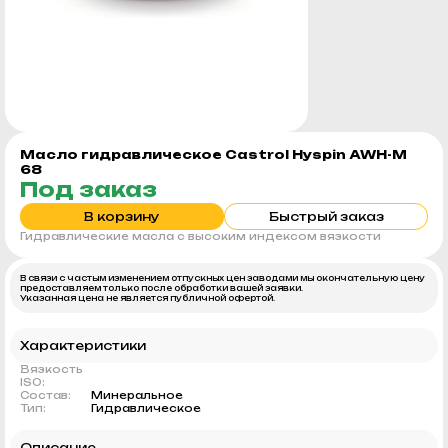
Масло гидравлическое Castrol Hyspin AWH-M
68
Под заказ
В корзину
Быстрый заказ
Гидравлические масла c высоким индексом вязкости
В связи с частым изменением отпускных цен заводами мы окончательную цену
предоставляем только после обработки вашей заявки.
Указанная цена не является публичной офертой.
Характеристики
Вязкость
ISO:
Состав:
Минеральное
Тип:
Гидравлическое
Описание