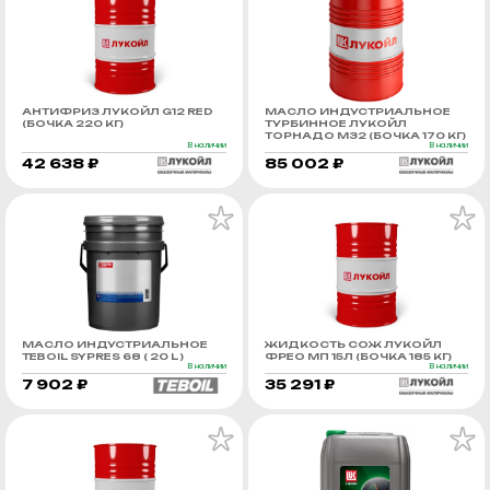
АНТИФРИЗ ЛУКОЙЛ G12 RED
МАСЛО ИНДУСТРИАЛЬНОЕ
(БОЧКА 220 КГ)
ТУРБИННОЕ ЛУКОЙЛ
ТОРНАДО М32 (БОЧКА 170 КГ)
В наличии
В наличии
42 638 ₽
85 002 ₽
МАСЛО ИНДУСТРИАЛЬНОЕ
ЖИДКОСТЬ СОЖ ЛУКОЙЛ
TEBOIL SYPRES 68 ( 20 L )
ФРЕО МП 15Л (БОЧКА 185 КГ)
В наличии
В наличии
7 902 ₽
35 291 ₽