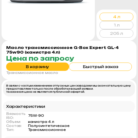
4 л
1 л
205 л
Масло трансмиссионное G-Box Expert GL-4
75w90 (канистра 4л)
Цена по запросу
В корзину
Быстрый заказ
Трансмиссионное масло
В связи с частым изменением отпускных цен заводами мы окончательную цену
предоставляем только после обработки вашей заявки.
Указанная цена не является публичной офертой.
Характеристики
Вязкость
75W-90
ISO:
Объем:
канистра 4 л
Состав:
Полусинтетическое
Тип:
Трансмиссионное