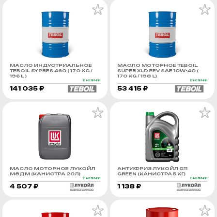
МАСЛО ИНДУСТРИАЛЬНОЕ
МАСЛО МОТОРНОЕ TEBOIL
TEBOIL SYPRES 460 ( 170 KG /
SUPER XLD EEV SAE 10W-40 (
196 L )
170 KG / 198 L)
В наличии
В наличии
141 035 ₽
53 415 ₽
МАСЛО МОТОРНОЕ ЛУКОЙЛ
АНТИФРИЗ ЛУКОЙЛ G11
М8ДМ (КАНИСТРА 20Л)
GREEN (КАНИСТРА 5 КГ)
В наличии
В наличии
4 507 ₽
1 138 ₽