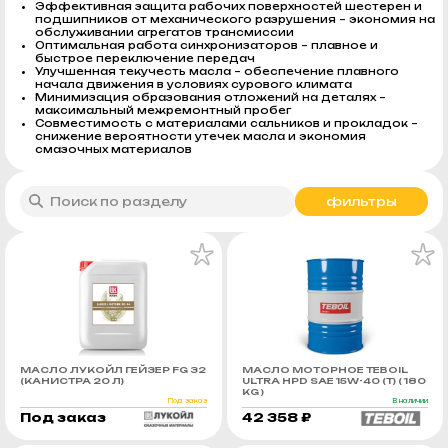
Эффективная защита рабочих поверхностей шестерен и
подшипников от механического разрушения – экономия на
обслуживании агрегатов трансмиссии
Оптимальная работа синхронизаторов – плавное и
быстрое переключение передач
Улучшенная текучесть масла – обеспечение плавного
начала движения в условиях сурового климата
Минимизация образования отложений на деталях –
максимальный межремонтный пробег
Совместимость с материалами сальников и прокладок –
снижение вероятности утечек масла и экономия
смазочных материалов
фильтры
МАСЛО ЛУКОЙЛ ГЕЙЗЕР FG 32
МАСЛО МОТОРНОЕ TEBOIL
(КАНИСТРА 20 Л)
ULTRA HPD SAE 15W-40 (Т) ( 180
KG )
Под заказ
В наличии
Под заказ
42 358 ₽