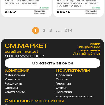
АНТИФРИЗ ЛУКОЙЛ G11
МАСЛО ГИДРАВЛИЧЕСКОЕ
GREEN (КАНИСТРА 1 КГ)
ЛУКОЙЛ ГЕЙЗЕР УНИВЕРСАЛ
(КАНИСТРА 20 Л)
В наличии
В наличии
240 ₽
8 857 ₽
1
2
3
...
214
СМ.МАРКЕТ
Акции
Специальное
предложение
sale@sm.market
Личный кабинет
8 800 222 600 7
Заказать звонок
Компания
Покупателям
О Компании
Доставка
Контакты
Оплата
Реквизиты
Гарантия
Бренды
Статьи
Карта сайта
Политика
конфиденциальности
Смазочные материалы