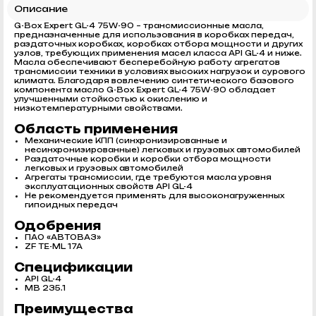
Описание
G-Box Expert GL-4 75W-90 – трансмиссионные масла,
предназначенные для использования в коробках передач,
раздаточных коробках, коробках отбора мощности и других
узлов, требующих применения масел класса API GL-4 и ниже.
Масла обеспечивают бесперебойную работу агрегатов
трансмиссии техники в условиях высоких нагрузок и сурового
климата. Благодаря вовлечению синтетического базового
компонента масло G-Box Expert GL-4 75W-90 обладает
улучшенными стойкостью к окислению и
низкотемпературными свойствами.
Область применения
Механические КПП (синхронизированные и
несинхронизированные) легковых и грузовых автомобилей
Раздаточные коробки и коробки отбора мощности
легковых и грузовых автомобилей
Агрегаты трансмиссии, где требуются масла уровня
эксплуатационных свойств API GL-4
Не рекомендуется применять для высоконагруженных
гипоидных передач
Одобрения
ПАО «АВТОВАЗ»
ZF TE-ML 17A
Спецификации
API GL-4
MB 235.1
Преимущества