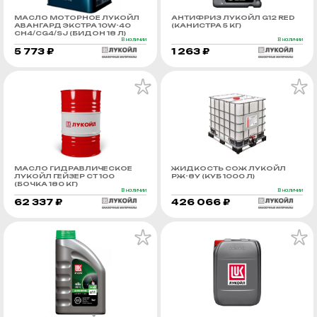
МАСЛО МОТОРНОЕ ЛУКОЙЛ
АНТИФРИЗ ЛУКОЙЛ G12 RED
АВАНГАРД ЭКСТРА 10W-40
(КАНИСТРА 5 КГ)
CH4/CG4/SJ (БИДОН 18 Л)
В наличии
В наличии
5 773 ₽
1 263 ₽
МАСЛО ГИДРАВЛИЧЕСКОЕ
ЖИДКОСТЬ СОЖ ЛУКОЙЛ
ЛУКОЙЛ ГЕЙЗЕР СТ 100
РЖ-8У (КУБ 1000 Л)
(БОЧКА 180 КГ)
В наличии
В наличии
62 337 ₽
426 066 ₽