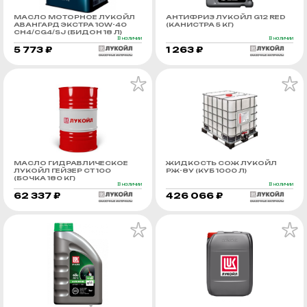
МАСЛО МОТОРНОЕ ЛУКОЙЛ
АНТИФРИЗ ЛУКОЙЛ G12 RED
АВАНГАРД ЭКСТРА 10W-40
(КАНИСТРА 5 КГ)
CH4/CG4/SJ (БИДОН 18 Л)
В наличии
В наличии
5 773 ₽
1 263 ₽
МАСЛО ГИДРАВЛИЧЕСКОЕ
ЖИДКОСТЬ СОЖ ЛУКОЙЛ
ЛУКОЙЛ ГЕЙЗЕР СТ 100
РЖ-8У (КУБ 1000 Л)
(БОЧКА 180 КГ)
В наличии
В наличии
62 337 ₽
426 066 ₽