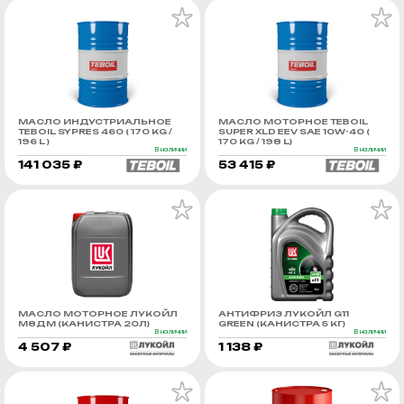
МАСЛО ИНДУСТРИАЛЬНОЕ
МАСЛО МОТОРНОЕ TEBOIL
TEBOIL SYPRES 460 ( 170 KG /
SUPER XLD EEV SAE 10W-40 (
196 L )
170 KG / 198 L)
В наличии
В наличии
141 035 ₽
53 415 ₽
МАСЛО МОТОРНОЕ ЛУКОЙЛ
АНТИФРИЗ ЛУКОЙЛ G11
М8ДМ (КАНИСТРА 20Л)
GREEN (КАНИСТРА 5 КГ)
В наличии
В наличии
4 507 ₽
1 138 ₽