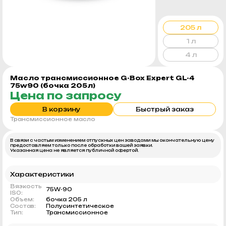
205 л
1 л
4 л
Масло трансмиссионное G-Box Expert GL-4
75w90 (бочка 205л)
Цена по запросу
В корзину
Быстрый заказ
Трансмиссионное масло
В связи с частым изменением отпускных цен заводами мы окончательную цену
предоставляем только после обработки вашей заявки.
Указанная цена не является публичной офертой.
Характеристики
Вязкость
75W-90
ISO:
Объем:
бочка 205 л
Состав:
Полусинтетическое
Тип:
Трансмиссионное