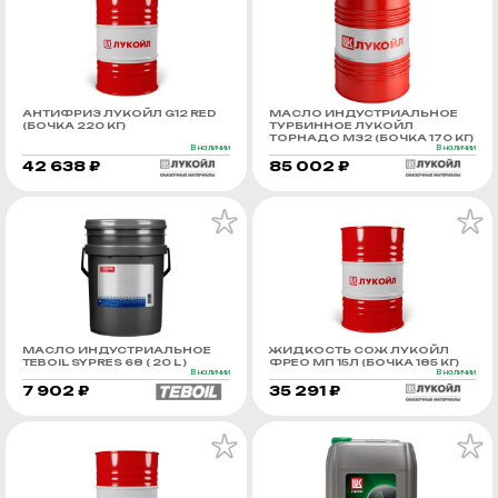
АНТИФРИЗ ЛУКОЙЛ G12 RED
МАСЛО ИНДУСТРИАЛЬНОЕ
(БОЧКА 220 КГ)
ТУРБИННОЕ ЛУКОЙЛ
ТОРНАДО М32 (БОЧКА 170 КГ)
В наличии
В наличии
42 638 ₽
85 002 ₽
МАСЛО ИНДУСТРИАЛЬНОЕ
ЖИДКОСТЬ СОЖ ЛУКОЙЛ
TEBOIL SYPRES 68 ( 20 L )
ФРЕО МП 15Л (БОЧКА 185 КГ)
В наличии
В наличии
7 902 ₽
35 291 ₽