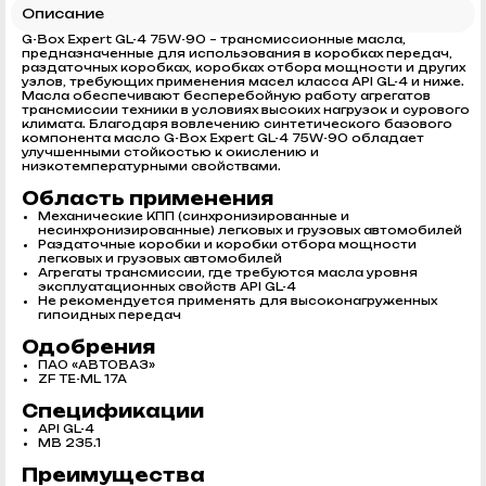
Описание
G-Box Expert GL-4 75W-90 – трансмиссионные масла,
предназначенные для использования в коробках передач,
раздаточных коробках, коробках отбора мощности и других
узлов, требующих применения масел класса API GL-4 и ниже.
Масла обеспечивают бесперебойную работу агрегатов
трансмиссии техники в условиях высоких нагрузок и сурового
климата. Благодаря вовлечению синтетического базового
компонента масло G-Box Expert GL-4 75W-90 обладает
улучшенными стойкостью к окислению и
низкотемпературными свойствами.
Область применения
Механические КПП (синхронизированные и
несинхронизированные) легковых и грузовых автомобилей
Раздаточные коробки и коробки отбора мощности
легковых и грузовых автомобилей
Агрегаты трансмиссии, где требуются масла уровня
эксплуатационных свойств API GL-4
Не рекомендуется применять для высоконагруженных
гипоидных передач
Одобрения
ПАО «АВТОВАЗ»
ZF TE-ML 17A
Спецификации
API GL-4
MB 235.1
Преимущества