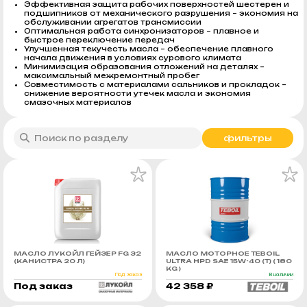
Эффективная защита рабочих поверхностей шестерен и
подшипников от механического разрушения – экономия на
обслуживании агрегатов трансмиссии
Оптимальная работа синхронизаторов – плавное и
быстрое переключение передач
Улучшенная текучесть масла – обеспечение плавного
начала движения в условиях сурового климата
Минимизация образования отложений на деталях –
максимальный межремонтный пробег
Совместимость с материалами сальников и прокладок –
снижение вероятности утечек масла и экономия
смазочных материалов
фильтры
МАСЛО ЛУКОЙЛ ГЕЙЗЕР FG 32
МАСЛО МОТОРНОЕ TEBOIL
(КАНИСТРА 20 Л)
ULTRA HPD SAE 15W-40 (Т) ( 180
KG )
Под заказ
В наличии
Под заказ
42 358 ₽