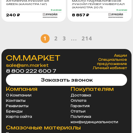
АНТИФРИЗ ЛУКОЙЛ G11
МАСЛО ГИДРАВЛИЧЕСКОЕ
GREEN (КАНИСТРА 1 КГ)
ЛУКОЙЛ ГЕЙЗЕР УНИВЕРСАЛ
(КАНИСТРА 20 Л)
В наличии
В наличии
240 ₽
8 857 ₽
1
2
3
...
214
СМ.МАРКЕТ
Акции
Специальное
предложение
sale@sm.market
Личный кабинет
8 800 222 600 7
Заказать звонок
Компания
Покупателям
О Компании
Доставка
Контакты
Оплата
Реквизиты
Гарантия
Бренды
Статьи
Карта сайта
Политика
конфиденциальности
Смазочные материалы