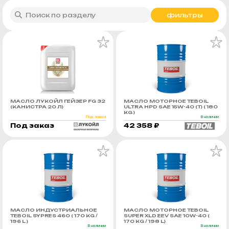
фильтры
МАСЛО ЛУКОЙЛ ГЕЙЗЕР FG 32
МАСЛО МОТОРНОЕ TEBOIL
(КАНИСТРА 20 Л)
ULTRA HPD SAE 15W-40 (Т) ( 180
KG )
Под заказ
В наличии
Под заказ
42 358 ₽
МАСЛО ИНДУСТРИАЛЬНОЕ
МАСЛО МОТОРНОЕ TEBOIL
TEBOIL SYPRES 460 ( 170 KG /
SUPER XLD EEV SAE 10W-40 (
196 L )
170 KG / 198 L)
В наличии
В наличии