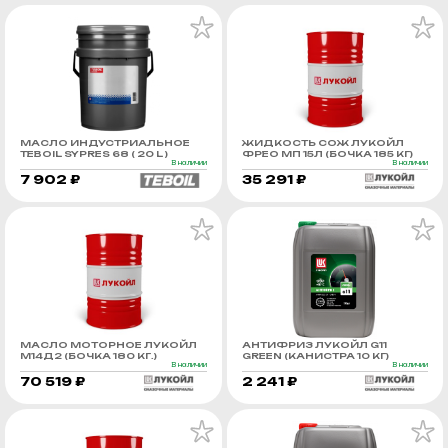
МАСЛО ИНДУСТРИАЛЬНОЕ
ЖИДКОСТЬ СОЖ ЛУКОЙЛ
TEBOIL SYPRES 68 ( 20 L )
ФРЕО МП 15Л (БОЧКА 185 КГ)
В наличии
В наличии
7 902 ₽
35 291 ₽
МАСЛО МОТОРНОЕ ЛУКОЙЛ
АНТИФРИЗ ЛУКОЙЛ G11
М14Д2 (БОЧКА 180 КГ.)
GREEN (КАНИСТРА 10 КГ)
В наличии
В наличии
70 519 ₽
2 241 ₽