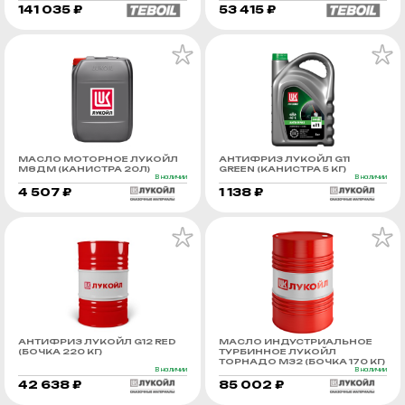
141 035 ₽
53 415 ₽
МАСЛО МОТОРНОЕ ЛУКОЙЛ
АНТИФРИЗ ЛУКОЙЛ G11
М8ДМ (КАНИСТРА 20Л)
GREEN (КАНИСТРА 5 КГ)
В наличии
В наличии
4 507 ₽
1 138 ₽
АНТИФРИЗ ЛУКОЙЛ G12 RED
МАСЛО ИНДУСТРИАЛЬНОЕ
(БОЧКА 220 КГ)
ТУРБИННОЕ ЛУКОЙЛ
ТОРНАДО М32 (БОЧКА 170 КГ)
В наличии
В наличии
42 638 ₽
85 002 ₽