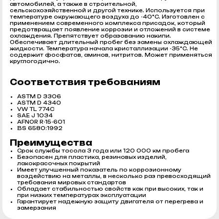
автомобилей, а также в строительной,
сельскохозяйственной и другой технике. Используется при
температуре окружающего воздуха до -40°С. Изготовлен с
применением современного комплекса присадок, который
предотвращает появление коррозии и отложений в системе
охлаждения. Препятствует образованию накипи.
Обеспечивает длительный пробег без замены охлаждающей
жидкости. Температура начала кристаллизации -35°С. Не
содержит фосфатов, аминов, нитритов. Может применяться
круглогодично.
Соответствия требованиям
ASTM D 3306
ASTM D 4340
VW TL 774C
SAE J 1034
AFNOR R-15-601
BS 6580:1992
Преимущества
Срок службы тосола 3 года или 120 000 км пробега
Безопасен для пластика, резиновых изделий,
лакокрасочных покрытий
Имеет улучшенный показатель по коррозионному
воздействию на металлы, в несколько раз превосходящий
требования мировых стандартов
Обладает стабильностью свойств как при высоких, так и
при низких температурах эксплуатации
Гарантирует надежную защиту двигателя от перегрева и
замерзания