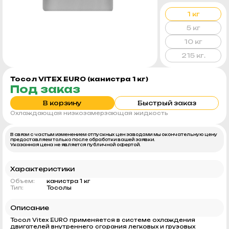
1 кг
5 кг
10 кг
215 кг.
Тосол VITEX EURO (канистра 1 кг)
Под заказ
В корзину
Быстрый заказ
Охлаждающая низкозамерзающая жидкость
В связи с частым изменением отпускных цен заводами мы окончательную цену
предоставляем только после обработки вашей заявки.
Указанная цена не является публичной офертой.
Характеристики
Объем:
канистра 1 кг
Тип:
Тосолы
Описание
Тосол Vitex EURO применяется в системе охлаждения
двигателей внутреннего сгорания легковых и грузовых