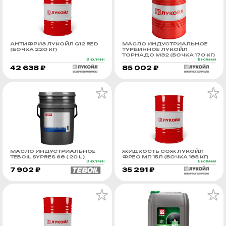
АНТИФРИЗ ЛУКОЙЛ G12 RED
МАСЛО ИНДУСТРИАЛЬНОЕ
(БОЧКА 220 КГ)
ТУРБИННОЕ ЛУКОЙЛ
ТОРНАДО М32 (БОЧКА 170 КГ)
В наличии
В наличии
42 638 ₽
85 002 ₽
МАСЛО ИНДУСТРИАЛЬНОЕ
ЖИДКОСТЬ СОЖ ЛУКОЙЛ
TEBOIL SYPRES 68 ( 20 L )
ФРЕО МП 15Л (БОЧКА 185 КГ)
В наличии
В наличии
7 902 ₽
35 291 ₽