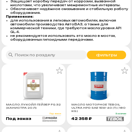
Защищает коробку передач от коррозии, вызванной
кислотами, что увеличивает межремонтные интервалы.
Обеспечивает надёжное смазывание и стабильную работу
оборудования.
Применение:
для использования в легковых автомобилях, включая
автомобили производства АвтоВАЗ, а также для
коммерческой техники, где требуются масла уровня API
GL‑4.
не рекомендуется использовать это масло в мостах,
оборудованных гипоидными передачами.
фильтры
МАСЛО ЛУКОЙЛ ГЕЙЗЕР FG 32
МАСЛО МОТОРНОЕ TEBOIL
(КАНИСТРА 20 Л)
ULTRA HPD SAE 15W-40 (Т) ( 180
KG )
Под заказ
В наличии
Под заказ
42 358 ₽