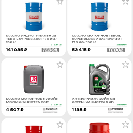
МАСЛО ИНДУСТРИАЛЬНОЕ
МАСЛО МОТОРНОЕ TEBOIL
TEBOIL SYPRES 460 ( 170 KG /
SUPER XLD EEV SAE 10W-40 (
196 L )
170 KG / 198 L)
В наличии
В наличии
141 035 ₽
53 415 ₽
МАСЛО МОТОРНОЕ ЛУКОЙЛ
АНТИФРИЗ ЛУКОЙЛ G11
М8ДМ (КАНИСТРА 20Л)
GREEN (КАНИСТРА 5 КГ)
В наличии
В наличии
4 507 ₽
1 138 ₽