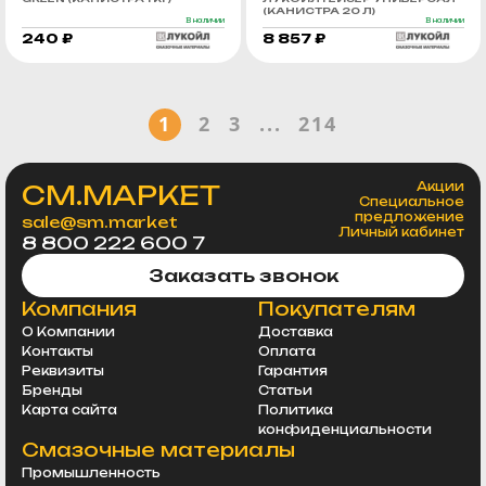
(КАНИСТРА 20 Л)
В наличии
В наличии
240 ₽
8 857 ₽
1
2
3
...
214
СМ.МАРКЕТ
Акции
Специальное
предложение
sale@sm.market
Личный кабинет
8 800 222 600 7
Заказать звонок
Компания
Покупателям
О Компании
Доставка
Контакты
Оплата
Реквизиты
Гарантия
Бренды
Статьи
Карта сайта
Политика
конфиденциальности
Смазочные материалы
Промышленность