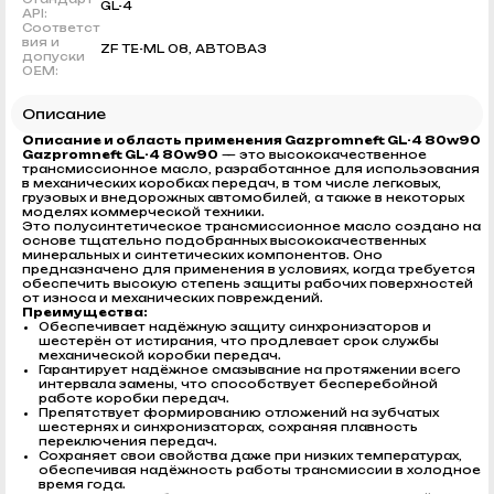
GL-4
API:
Соответст
вия и
ZF TE-ML 08, АВТОВАЗ
допуски
OEM:
Описание
Описание и область применения Gazpromneft GL-4 80w90
Gazpromneft GL-4 80w90
— это высококачественное
трансмиссионное масло, разработанное для использования
в механических коробках передач, в том числе легковых,
грузовых и внедорожных автомобилей, а также в некоторых
моделях коммерческой техники.
Это полусинтетическое трансмиссионное масло создано на
основе тщательно подобранных высококачественных
минеральных и синтетических компонентов. Оно
предназначено для применения в условиях, когда требуется
обеспечить высокую степень защиты рабочих поверхностей
от износа и механических повреждений.
Преимущества:
Обеспечивает надёжную защиту синхронизаторов и
шестерён от истирания, что продлевает срок службы
механической коробки передач.
Гарантирует надёжное смазывание на протяжении всего
интервала замены, что способствует бесперебойной
работе коробки передач.
Препятствует формированию отложений на зубчатых
шестернях и синхронизаторах, сохраняя плавность
переключения передач.
Сохраняет свои свойства даже при низких температурах,
обеспечивая надёжность работы трансмиссии в холодное
время года.