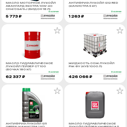
МАСЛО МОТОРНОЕ ЛУКОЙЛ
АНТИФРИЗ ЛУКОЙЛ G12 RED
АВАНГАРД ЭКСТРА 10W-40
(КАНИСТРА 5 КГ)
CH4/CG4/SJ (БИДОН 18 Л)
В наличии
В наличии
5 773 ₽
1 263 ₽
МАСЛО ГИДРАВЛИЧЕСКОЕ
ЖИДКОСТЬ СОЖ ЛУКОЙЛ
ЛУКОЙЛ ГЕЙЗЕР СТ 100
РЖ-8У (КУБ 1000 Л)
(БОЧКА 180 КГ)
В наличии
В наличии
62 337 ₽
426 066 ₽
АНТИФРИЗ ЛУКОЙЛ G11
МАСЛО ГИДРАВЛИЧЕСКОЕ
GREEN (КАНИСТРА 1 КГ)
ЛУКОЙЛ ГЕЙЗЕР УНИВЕРСАЛ