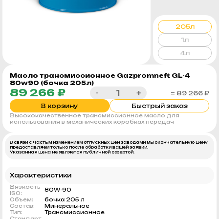
205л
1л
4л
Масло трансмиссионное Gazpromneft GL-4
80w90 (бочка 205л)
89 266 ₽
-
+
= 89 266 ₽
В корзину
Быстрый заказ
Высококачественное трансмиссионное масло для
использования в механических коробках передач
В связи с частым изменением отпускных цен заводами мы окончательную цену
предоставляем только после обработки вашей заявки.
Указанная цена не является публичной офертой.
Характеристики
Вязкость
80W-90
ISO:
Объем:
бочка 205 л
Состав:
Минеральное
Тип:
Трансмиссионное
Стандарт