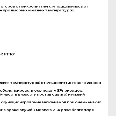
торов от микропиттинга и подшипников от
 при высоких и низких температурах:
R FT 161
изких температурах) от микропиттингового износа
 сбалансированному пакету ЕРприсадок.
чивость вязкости против сдвига) и низкий
т функционирование механизмов при очень низких
ие срока службы масла в 2- 4 раза благодаря