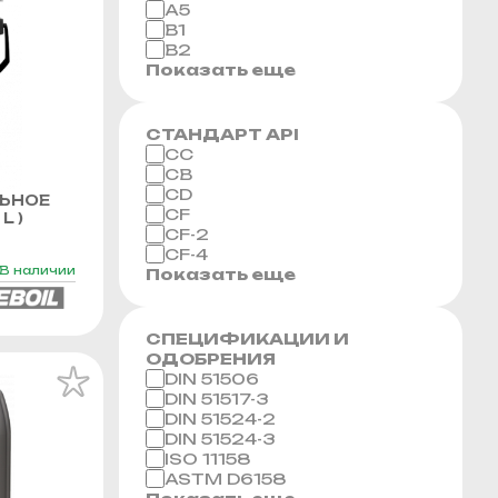
A5
B1
B2
Показать еще
СТАНДАРТ API
CC
CB
CD
ЬНОЕ
CF
L )
CF-2
CF-4
В наличии
Показать еще
СПЕЦИФИКАЦИИ И
ОДОБРЕНИЯ
DIN 51506
DIN 51517-3
DIN 51524-2
DIN 51524-3
ISO 11158
ASTM D6158