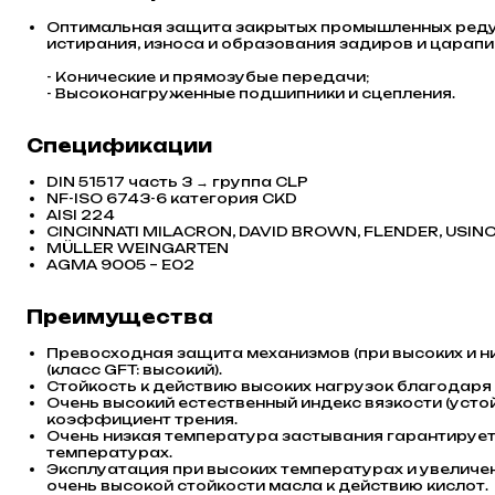
Оптимальная защита закрытых промышленных редук
истирания, износа и образования задиров и царапин
- Конические и прямозубые передачи;
- Высоконагруженные подшипники и сцепления.
Спецификации
DIN 51517 часть 3 → группа CLP
NF-ISO 6743-6 категория CKD
AISI 224
CINCINNATI MILACRON, DAVID BROWN, FLENDER, USINO
MÜLLER WEINGARTEN
AGMA 9005 – E02
Преимущества
Превосходная защита механизмов (при высоких и н
(класс GFT: высокий).
Стойкость к действию высоких нагрузок благодаря
Очень высокий естественный индекс вязкости (устой
коэффициент трения.
Очень низкая температура застывания гарантируе
температурах.
Эксплуатация при высоких температурах и увеличен
очень высокой стойкости масла к действию кислот.