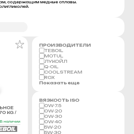
лам, содержащим медные сплавы.
олигликолей.
ПРОИЗВОДИТЕЛИ
TEBOIL
MOTUL
ЛУКОЙЛ
Q-OIL
COOLSTREAM
ROX
Показать еще
ВЯЗКОСТЬ ISO
0W-7.5
ЬНОЕ
0W-20
70 KG /
0W-30
0W-40
В наличии
5W-20
5W-30