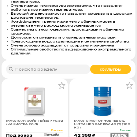
температурах.
Очень низкая температура замерзания, что позволяет
работать при низких температурах.
Высокий индекс вязкости позволяет смазывать в широком
диапазоне температур.
Коэффициент трения ниже чем у обычных масел в
результате чего расход масла уменьшается
Совместим с эластомерами, прокладками и обычными
красками.
Допускается смешивать с минеральными маслами.
Превосходные водоотделяющие и антипенные свойства.
Очень хорошо защищает от коррозии и ржавчины
Оптимальные свойства по выдерживанию экстремального
давления.
фильтры
МАСЛО ЛУКОЙЛ ГЕЙЗЕР FG 32
МАСЛО МОТОРНОЕ TEBOIL
(КАНИСТРА 20 Л)
ULTRA HPD SAE 15W-40 (Т) ( 180
KG )
Под заказ
В наличии
Под заказ
42 358 ₽