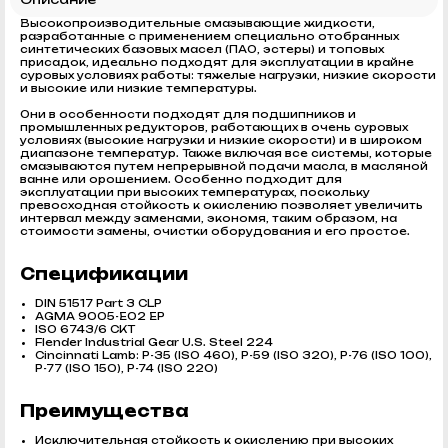
Высокопроизводительные смазывающие жидкости,
разработанные с применением специально отобранных
синтетических базовых масел (ПАО, эстеры) и топовых
присадок, идеально подходят для эксплуатации в крайне
суровых условиях работы: тяжелые нагрузки, низкие скорости
и высокие или низкие температуры.
Они в особенности подходят для подшипников и
промышленных редукторов, работающих в очень суровых
условиях (высокие нагрузки и низкие скорости) и в широком
диапазоне температур. Также включая все системы, которые
смазываются путем непрерывной подачи масла, в масляной
ванне или орошением. Особенно подходит для
эксплуатации при высоких температурах, поскольку
превосходная стойкость к окислению позволяет увеличить
интервал между заменами, экономя, таким образом, на
стоимости замены, очистки оборудования и его простое.
Спецификации
DIN 51517 Part 3 CLP
AGMA 9005-E02 EP
ISO 6743/6 CKT
Flender Industrial Gear U.S. Steel 224
Cincinnati Lamb: P-35 (ISO 460), P-59 (ISO 320), P-76 (ISO 100),
P-77 (ISO 150), P-74 (ISO 220)
Преимущества
Исключительная стойкость к окислению при высоких