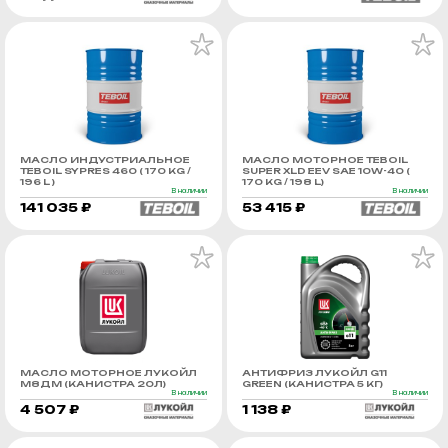
МАСЛО ИНДУСТРИАЛЬНОЕ
МАСЛО МОТОРНОЕ TEBOIL
TEBOIL SYPRES 460 ( 170 KG /
SUPER XLD EEV SAE 10W-40 (
196 L )
170 KG / 198 L)
В наличии
В наличии
141 035 ₽
53 415 ₽
МАСЛО МОТОРНОЕ ЛУКОЙЛ
АНТИФРИЗ ЛУКОЙЛ G11
М8ДМ (КАНИСТРА 20Л)
GREEN (КАНИСТРА 5 КГ)
В наличии
В наличии
4 507 ₽
1 138 ₽