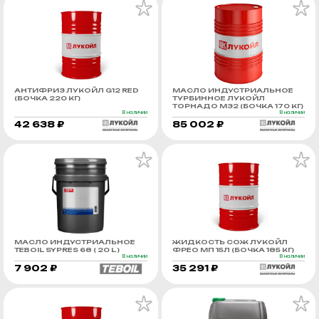
АНТИФРИЗ ЛУКОЙЛ G12 RED
МАСЛО ИНДУСТРИАЛЬНОЕ
(БОЧКА 220 КГ)
ТУРБИННОЕ ЛУКОЙЛ
ТОРНАДО М32 (БОЧКА 170 КГ)
В наличии
В наличии
42 638 ₽
85 002 ₽
МАСЛО ИНДУСТРИАЛЬНОЕ
ЖИДКОСТЬ СОЖ ЛУКОЙЛ
TEBOIL SYPRES 68 ( 20 L )
ФРЕО МП 15Л (БОЧКА 185 КГ)
В наличии
В наличии
7 902 ₽
35 291 ₽