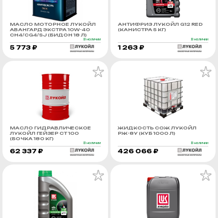
МАСЛО МОТОРНОЕ ЛУКОЙЛ
АНТИФРИЗ ЛУКОЙЛ G12 RED
АВАНГАРД ЭКСТРА 10W-40
(КАНИСТРА 5 КГ)
CH4/CG4/SJ (БИДОН 18 Л)
В наличии
В наличии
5 773 ₽
1 263 ₽
МАСЛО ГИДРАВЛИЧЕСКОЕ
ЖИДКОСТЬ СОЖ ЛУКОЙЛ
ЛУКОЙЛ ГЕЙЗЕР СТ 100
РЖ-8У (КУБ 1000 Л)
(БОЧКА 180 КГ)
В наличии
В наличии
62 337 ₽
426 066 ₽