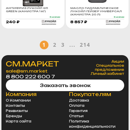
АНТИФРИЗ ЛУКОЙЛ G11
МАСЛО ГИДРАВЛИЧЕСКОЕ
GREEN (КАНИСТРА 1 КГ)
ЛУКОЙЛ ГЕЙЗЕР УНИВЕРСАЛ
(КАНИСТРА 20 Л)
В наличии
В наличии
240 ₽
8 857 ₽
1
2
3
...
214
СМ.МАРКЕТ
Акции
Специальное
предложение
sale@sm.market
Личный кабинет
8 800 222 600 7
Заказать звонок
Компания
Покупателям
О Компании
Доставка
Контакты
Оплата
Реквизиты
Гарантия
Бренды
Статьи
Карта сайта
Политика
конфиденциальности