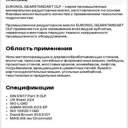
EURONOL GEARSTANDART CLP – серия промышленных
минеральных редукторных масел, изготовленное на основе
базовых масел высшего качества с применением технологии
гидроочистки.
Промышленное редукторное масло EURONOL GEARSTANDART
CLP применяется для смазывания всех видов зубчатых,
червячных и винтовых передач тяжело нагруженного
промышленного оборудования.
Область применения
Узлы металлорежущих и деревообрабатывающих станков,
молотов, прессов, литейных и формовочных машин, лебёдок,
прокатных станов, мостовых кранов, конвейеров, лифтов,
подъёмников, вращающихся цементных печей, бумаго-
картоноделательных машин, угольных комбайнов,
текстильных и прядильных машин.
Спецификации
DIN 51517 Part 3 CLP
US Steel 224
ISO-L-CKD
AGMA 9005-E02-EP
ISO 12925-1 CKD
David Brown S1.53.101
MAG IAS (ex Cincinnati)