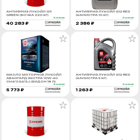
АНТИФРИЗ ЛУКОЙЛ G11
АНТИФРИЗ ЛУКОЙЛ G12 RED
GREEN (БОЧКА 220 КГ)
(КАНИСТРА 10 КГ)
В наличии
В наличии
40 283 ₽
2 386 ₽
МАСЛО МОТОРНОЕ ЛУКОЙЛ
АНТИФРИЗ ЛУКОЙЛ G12 RED
АВАНГАРД ЭКСТРА 10W-40
(КАНИСТРА 5 КГ)
CH4/CG4/SJ (БИДОН 18 Л)
В наличии
В наличии
5 773 ₽
1 263 ₽