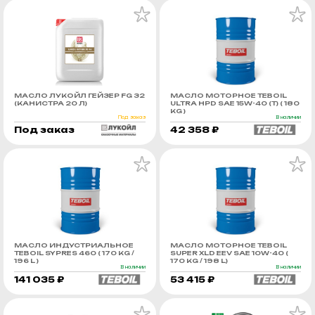
МАСЛО ЛУКОЙЛ ГЕЙЗЕР FG 32
МАСЛО МОТОРНОЕ TEBOIL
(КАНИСТРА 20 Л)
ULTRA HPD SAE 15W-40 (Т) ( 180
KG )
Под заказ
В наличии
Под заказ
42 358 ₽
МАСЛО ИНДУСТРИАЛЬНОЕ
МАСЛО МОТОРНОЕ TEBOIL
TEBOIL SYPRES 460 ( 170 KG /
SUPER XLD EEV SAE 10W-40 (
196 L )
170 KG / 198 L)
В наличии
В наличии
141 035 ₽
53 415 ₽