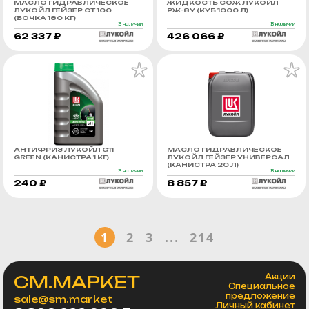
МАСЛО ГИДРАВЛИЧЕСКОЕ
ЖИДКОСТЬ СОЖ ЛУКОЙЛ
ЛУКОЙЛ ГЕЙЗЕР СТ 100
РЖ-8У (КУБ 1000 Л)
(БОЧКА 180 КГ)
В наличии
В наличии
62 337 ₽
426 066 ₽
АНТИФРИЗ ЛУКОЙЛ G11
МАСЛО ГИДРАВЛИЧЕСКОЕ
GREEN (КАНИСТРА 1 КГ)
ЛУКОЙЛ ГЕЙЗЕР УНИВЕРСАЛ
(КАНИСТРА 20 Л)
В наличии
В наличии
240 ₽
8 857 ₽
1
2
3
...
214
СМ.МАРКЕТ
Акции
Специальное
предложение
sale@sm.market
Личный кабинет