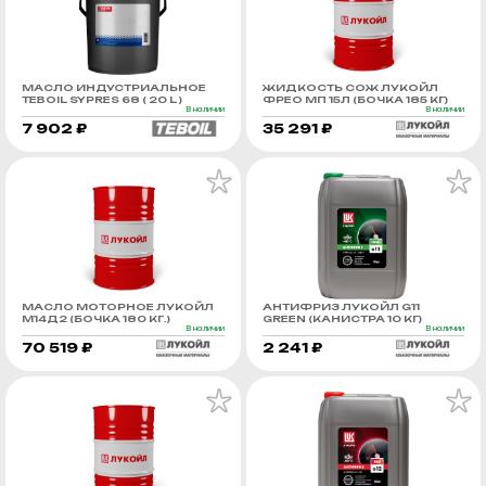
МАСЛО ИНДУСТРИАЛЬНОЕ
ЖИДКОСТЬ СОЖ ЛУКОЙЛ
TEBOIL SYPRES 68 ( 20 L )
ФРЕО МП 15Л (БОЧКА 185 КГ)
В наличии
В наличии
7 902 ₽
35 291 ₽
МАСЛО МОТОРНОЕ ЛУКОЙЛ
АНТИФРИЗ ЛУКОЙЛ G11
М14Д2 (БОЧКА 180 КГ.)
GREEN (КАНИСТРА 10 КГ)
В наличии
В наличии
70 519 ₽
2 241 ₽