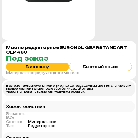
Масло редукторное EURONOL GEARSTANDART
CLP 460
Под заказ
В корзину
Быстрый заказ
Минеральное редукторное масело
В связи с частым изменением отпускных цен заводами мы окончательную цену
предоставляем только после обработки вашей заявки.
Указанная цена не является публичной офертой.
Характеристики
Вязкость
ISO:
Состав:
Минеральное
Тип:
Редукторное
Описание