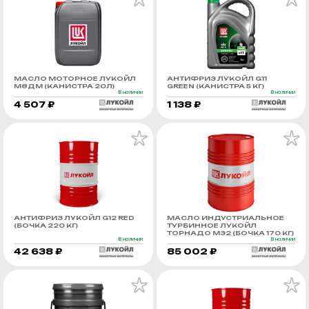
МАСЛО МОТОРНОЕ ЛУКОЙЛ
АНТИФРИЗ ЛУКОЙЛ G11
М8ДМ (КАНИСТРА 20Л)
GREEN (КАНИСТРА 5 КГ)
В наличии
В наличии
4 507 ₽
1 138 ₽
АНТИФРИЗ ЛУКОЙЛ G12 RED
МАСЛО ИНДУСТРИАЛЬНОЕ
(БОЧКА 220 КГ)
ТУРБИННОЕ ЛУКОЙЛ
ТОРНАДО М32 (БОЧКА 170 КГ)
В наличии
В наличии
42 638 ₽
85 002 ₽