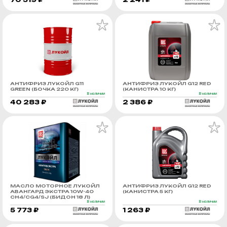
АНТИФРИЗ ЛУКОЙЛ G11
АНТИФРИЗ ЛУКОЙЛ G12 RED
GREEN (БОЧКА 220 КГ)
(КАНИСТРА 10 КГ)
В наличии
В наличии
40 283 ₽
2 386 ₽
МАСЛО МОТОРНОЕ ЛУКОЙЛ
АНТИФРИЗ ЛУКОЙЛ G12 RED
АВАНГАРД ЭКСТРА 10W-40
(КАНИСТРА 5 КГ)
CH4/CG4/SJ (БИДОН 18 Л)
В наличии
В наличии
5 773 ₽
1 263 ₽