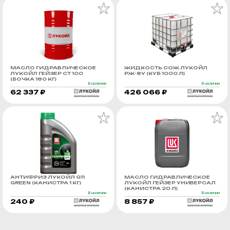
МАСЛО ГИДРАВЛИЧЕСКОЕ
ЖИДКОСТЬ СОЖ ЛУКОЙЛ
ЛУКОЙЛ ГЕЙЗЕР СТ 100
РЖ-8У (КУБ 1000 Л)
(БОЧКА 180 КГ)
В наличии
В наличии
62 337 ₽
426 066 ₽
АНТИФРИЗ ЛУКОЙЛ G11
МАСЛО ГИДРАВЛИЧЕСКОЕ
GREEN (КАНИСТРА 1 КГ)
ЛУКОЙЛ ГЕЙЗЕР УНИВЕРСАЛ
(КАНИСТРА 20 Л)
В наличии
В наличии
240 ₽
8 857 ₽