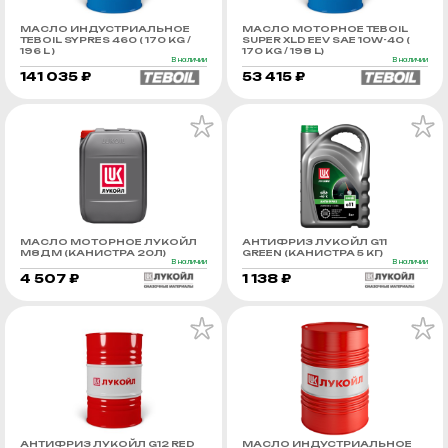
МАСЛО ИНДУСТРИАЛЬНОЕ
МАСЛО МОТОРНОЕ TEBOIL
TEBOIL SYPRES 460 ( 170 KG /
SUPER XLD EEV SAE 10W-40 (
196 L )
170 KG / 198 L)
В наличии
В наличии
141 035 ₽
53 415 ₽
МАСЛО МОТОРНОЕ ЛУКОЙЛ
АНТИФРИЗ ЛУКОЙЛ G11
М8ДМ (КАНИСТРА 20Л)
GREEN (КАНИСТРА 5 КГ)
В наличии
В наличии
4 507 ₽
1 138 ₽
АНТИФРИЗ ЛУКОЙЛ G12 RED
МАСЛО ИНДУСТРИАЛЬНОЕ