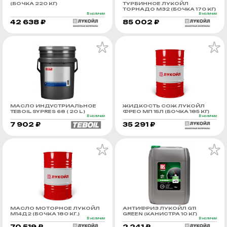
(БОЧКА 220 КГ)
ТУРБИННОЕ ЛУКОЙЛ
ТОРНАДО М32 (БОЧКА 170 КГ)
В наличии
В наличии
42 638 ₽
85 002 ₽
МАСЛО ИНДУСТРИАЛЬНОЕ
ЖИДКОСТЬ СОЖ ЛУКОЙЛ
TEBOIL SYPRES 68 ( 20 L )
ФРЕО МП 15Л (БОЧКА 185 КГ)
В наличии
В наличии
7 902 ₽
35 291 ₽
МАСЛО МОТОРНОЕ ЛУКОЙЛ
АНТИФРИЗ ЛУКОЙЛ G11
М14Д2 (БОЧКА 180 КГ.)
GREEN (КАНИСТРА 10 КГ)
В наличии
В наличии
70 519 ₽
2 241 ₽