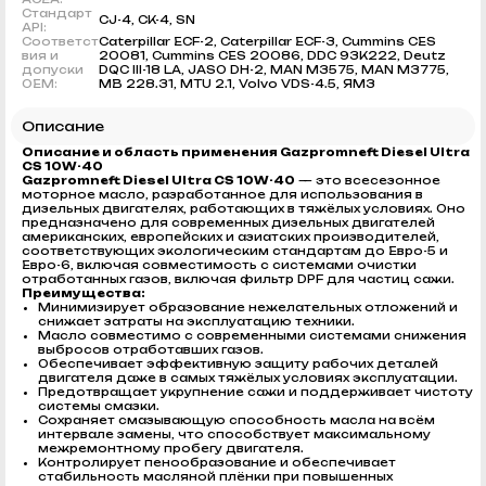
Стандарт
CJ-4, CK-4, SN
API:
Соответст
Caterpillar ECF-2, Caterpillar ECF-3, Cummins CES
вия и
20081, Cummins CES 20086, DDC 93K222, Deutz
допуски
DQC III-18 LA, JASO DH-2, MAN M3575, MAN M3775,
OEM:
MB 228.31, MTU 2.1, Volvo VDS-4.5, ЯМЗ
Описание
Описание и область применения Gazpromneft Diesel Ultra
CS 10W-40
Gazpromneft Diesel Ultra CS 10W-40
— это всесезонное
моторное масло, разработанное для использования в
дизельных двигателях, работающих в тяжёлых условиях. Оно
предназначено для современных дизельных двигателей
американских, европейских и азиатских производителей,
соответствующих экологическим стандартам до Евро-5 и
Евро-6, включая совместимость с системами очистки
отработанных газов, включая фильтр DPF для частиц сажи.
Преимущества:
Минимизирует образование нежелательных отложений и
снижает затраты на эксплуатацию техники.
Масло совместимо с современными системами снижения
выбросов отработавших газов.
Обеспечивает эффективную защиту рабочих деталей
двигателя даже в самых тяжёлых условиях эксплуатации.
Предотвращает укрупнение сажи и поддерживает чистоту
системы смазки.
Сохраняет смазывающую способность масла на всём
интервале замены, что способствует максимальному
межремонтному пробегу двигателя.
Контролирует пенообразование и обеспечивает
стабильность масляной плёнки при повышенных