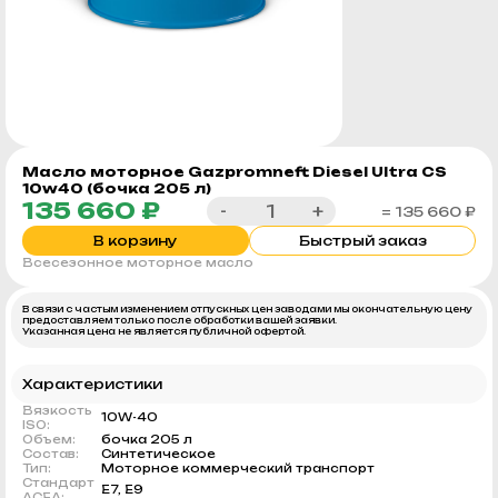
Масло моторное Gazpromneft Diesel Ultra CS
10w40 (бочка 205 л)
135 660 ₽
-
+
= 135 660 ₽
В корзину
Быстрый заказ
Всесезонное моторное масло
В связи с частым изменением отпускных цен заводами мы окончательную цену
предоставляем только после обработки вашей заявки.
Указанная цена не является публичной офертой.
Характеристики
Вязкость
10W-40
ISO:
Объем:
бочка 205 л
Состав:
Синтетическое
Тип:
Моторное коммерческий транспорт
Стандарт
E7, E9
ACEA: