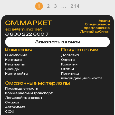
1
2
3
...
214
СМ.МАРКЕТ
Акции
Специальное
предложение
sale@sm.market
Личный кабинет
8 800 222 600 7
Заказать звонок
Компания
Покупателям
О Компании
Доставка
Контакты
Оплата
Реквизиты
Гарантия
Бренды
Статьи
Карта сайта
Политика
конфиденциальности
Смазочные материалы
Промышленность
Коммерческий транспорт
Легковой транспорт
Смазки
Автохимия
СОЖ