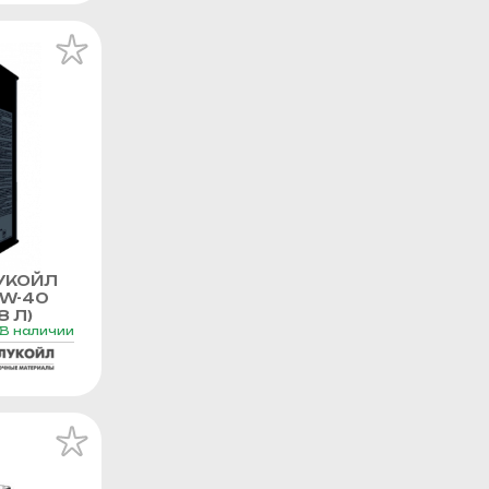
УКОЙЛ
0W-40
8 Л)
В наличии