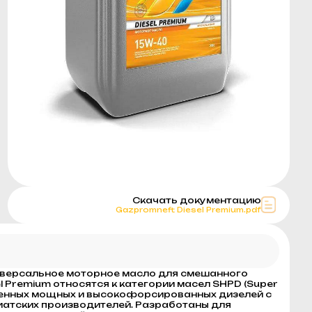
Скачать документацию
Gazpromneft Diesel Premium.pdf
ниверсальное моторное масло для смешанного
 Premium относятся к категории масел SHPD (Super
еменных мощных и высокофорсированных дизелей с
зиатских производителей. Разработаны для