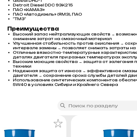
Global DHD-1
Detroit Diesel DDC 93K215
ПАО «КАМАЗ»
ПАО «Автодизель» (ЯМЗ), ПАО
"ТМЗ"
Преимущества
Высокий запас нейтрализующих свойств → возможн
снижение затрат на смазочный материал
Улучшенная стабильность против окисления → сохр
интервале замены → позволяет снижать затраты на
Отличные вязкостно-температурные характеристики
деталях двигателя при разных температурах экспл
Высокие моющие свойства → защита от залегания п
техники
Надежная защита от износа → эффективное смазы
двигателя → сохранение срока службы деталей дви
Использование синтетических компонентов обеспеч
5W40 в условиях Сибири и Крайнего Севера