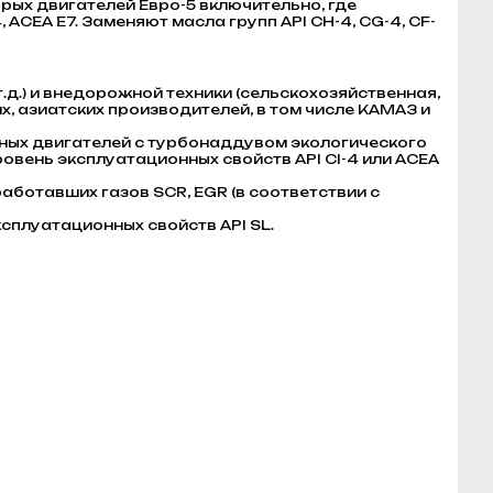
рых двигателей Евро-5 включительно, где
 ACEA E7. Заменяют масла групп API CH-4, CG-4, CF-
.д.) и внедорожной техники (сельскохозяйственная,
х, азиатских производителей, в том числе КАМАЗ и
ых двигателей с турбонаддувом экологического
ровень эксплуатационных свойств API CI-4 или ACEA
ботавших газов SCR, EGR (в соответствии с
ксплуатационных свойств API SL.