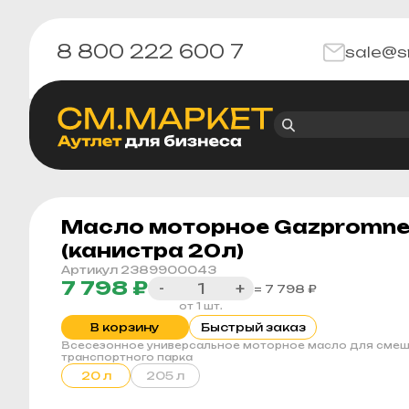
8 800 222 600 7
sale@s
Масло моторное Gazpromnef
(канистра 20л)
Артикул 2389900043
7 798 ₽
-
+
= 7 798 ₽
от 1 шт.
В корзину
Быстрый заказ
Всесезонное универсальное моторное масло для сме
транспортного парка
20 л
205 л