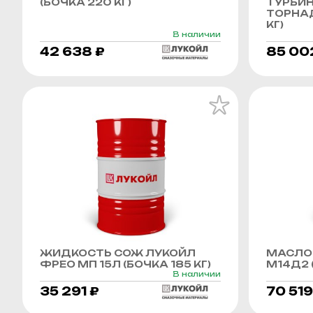
(БОЧКА 220 КГ)
ТУРБИ
ТОРНАД
КГ)
В наличии
42 638 ₽
85 00
ЖИДКОСТЬ СОЖ ЛУКОЙЛ
МАСЛО
ФРЕО МП 15Л (БОЧКА 185 КГ)
М14Д2 (
В наличии
35 291 ₽
70 519