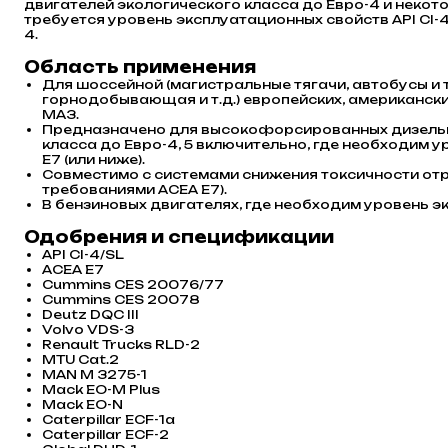
двигателей экологического класса до Евро-4 и некото
требуется уровень эксплуатационных свойств API CI-4,
4.
Область применения
Для шоссейной (магистральные тягачи, автобусы и т
горнодобывающая и т.д.) европейских, американски
МАЗ.
Предназначено для высокофорсированных дизельн
класса до Евро-4, 5 включительно, где необходим у
E7 (или ниже).
Совместимо с системами снижения токсичности отра
требованиями ACEA E7).
В бензиновых двигателях, где необходим уровень э
Одобрения и спецификации
API CI-4/SL
ACEA E7
Cummins CES 20076/77
Cummins CES 20078
Deutz DQC III
Volvo VDS-3
Renault Trucks RLD-2
MTU Cat.2
MAN M 3275-1
Mack EO-M Plus
Mack EO-N
Caterpillar ECF-1а
Caterpillar ECF-2