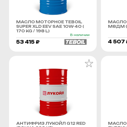
МАСЛО МОТОРНОЕ TEBOIL
МАСЛО
SUPER XLD EEV SAE 10W-40 (
М8ДМ (
170 KG / 198 L)
В наличии
4 507 
53 415 ₽
АНТИФРИЗ ЛУКОЙЛ G12 RED
МАСЛО