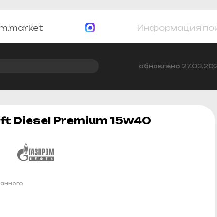
m.market
Информация по
обновлено 27.03.20
t Diesel Premium 15w40
шанного