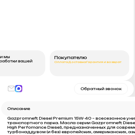
ми мы
Покупателю
бработки вашей
Оплата
Доставка
Гарантия и возврат
Обратный звонок
Описание
Gazpromneft Diesel Premium 15W-40 – всесезонное у
транспортного парка. Масла серии Gazpromneft Diesel
High Perfomance Diesel), предназначенных для совр
турбонаддувом (и без) европейских, американских, а