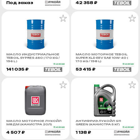
Под заказ
42 358 ₽
МАСЛО ИНДУСТРИАЛЬНОЕ
МАСЛО МОТОРНОЕ TEBOIL
TEBOIL SYPRES 460 ( 170 KG /
SUPER XLD EEV SAE 10W-40 (
196 L )
170 KG / 198 L)
В наличии
В наличии
141 035 ₽
53 415 ₽
МАСЛО МОТОРНОЕ ЛУКОЙЛ
АНТИФРИЗ ЛУКОЙЛ G11
М8ДМ (КАНИСТРА 20Л)
GREEN (КАНИСТРА 5 КГ)
В наличии
В наличии
4 507 ₽
1 138 ₽