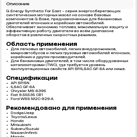
Описание
G-Energy Synthetic Far East – серия энергосберегающих
синтетических моторных масел на основе базовых
компонентов G-Base, предназначенных для бензиновых
двигателей японских и корейских автомобилей.
Обеспечивает экономию топлива, максимальную защиту и
эффективную работу двигателя во всём диапазоне
оборотов в различных скоростных режимах.
Область применения
Для легковых автомобилей, легких внедорожников,
микроавтобусов и легких грузовых автомобилей японских,
корейских и других производителей.
Для бензиновых двигателей, в том числе оборудованных
катализаторами (TWC), где требуется уровень
эксплуатационных свойств API SP/ILSAC GF-6A или ниже.
Спецификации
API SP/SN
ILSAC GF-6A
Chrysler MS-6395
Fiat 9.55535 CR1
Ford WSS-M2C-929-A
Рекомендовано для применения
Dodge/Jeep
Toyota/Lexus
Honda
Mitsubishi
Subaru/Suzuki
Nissan/Infiniti
Mazda