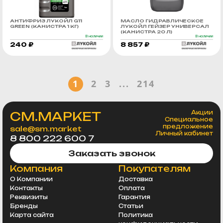
АНТИФРИЗ ЛУКОЙЛ G11
МАСЛО ГИДРАВЛИЧЕСКОЕ
GREEN (КАНИСТРА 1 КГ)
ЛУКОЙЛ ГЕЙЗЕР УНИВЕРСАЛ
(КАНИСТРА 20 Л)
В наличии
В наличии
240 ₽
8 857 ₽
1
2
3
...
214
СМ.МАРКЕТ
Акции
Специальное
предложение
sale@sm.market
Личный кабинет
8 800 222 600 7
Заказать звонок
Компания
Покупателям
О Компании
Доставка
Контакты
Оплата
Реквизиты
Гарантия
Бренды
Статьи
Карта сайта
Политика