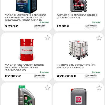
МАСЛО МОТОРНОЕ ЛУКОЙЛ
АНТИФРИЗ ЛУКОЙЛ G12 RED
АВАНГАРД ЭКСТРА 10W-40
(КАНИСТРА 5 КГ)
CH4/CG4/SJ (БИДОН 18 Л)
В наличии
В наличии
5 773 ₽
1 263 ₽
МАСЛО ГИДРАВЛИЧЕСКОЕ
ЖИДКОСТЬ СОЖ ЛУКОЙЛ
ЛУКОЙЛ ГЕЙЗЕР СТ 100
РЖ-8У (КУБ 1000 Л)
(БОЧКА 180 КГ)
В наличии
В наличии
62 337 ₽
426 066 ₽