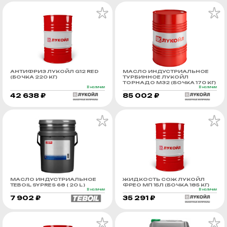
АНТИФРИЗ ЛУКОЙЛ G12 RED
МАСЛО ИНДУСТРИАЛЬНОЕ
(БОЧКА 220 КГ)
ТУРБИННОЕ ЛУКОЙЛ
ТОРНАДО М32 (БОЧКА 170 КГ)
В наличии
В наличии
42 638 ₽
85 002 ₽
МАСЛО ИНДУСТРИАЛЬНОЕ
ЖИДКОСТЬ СОЖ ЛУКОЙЛ
TEBOIL SYPRES 68 ( 20 L )
ФРЕО МП 15Л (БОЧКА 185 КГ)
В наличии
В наличии
7 902 ₽
35 291 ₽