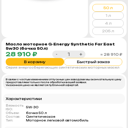
50 л
1 л
4 л
205 л
Масло моторное G-Energy Synthetic Far East
5w30 (бочка 50л)
28 910 ₽
-
+
= 28 910 ₽
В корзину
Быстрый заказ
Серия энергосберегающих синтетических моторных масел
В связи с частым изменением отпускных цен заводами мы окончательную цену
предоставляем только после обработки вашей заявки.
Указанная цена не является публичной офертой.
Характеристики
Вязкость
5W-30
ISO:
Объем:
бочка 50 л
Состав:
Синтетическое
Тип:
Моторное легковой автомобиль