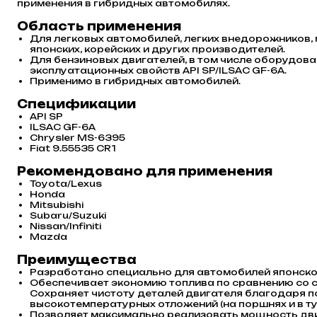
применения в гибридных автомобилях.
Область применения
Для легковых автомобилей, легких внедорожников,
японских, корейских и других производителей.
Для бензиновых двигателей, в том числе оборудова
эксплуатационных свойств API SP/ILSAC GF-6A.
Применимо в гибридных автомобилей.
Спецификации
API SP
ILSAC GF-6A
Chrysler MS-6395
Fiat 9.55535 CR1
Рекомендовано для применения
Toyota/Lexus
Honda
Mitsubishi
Subaru/Suzuki
Nissan/Infiniti
Mazda
Преимущества
Разработано специально для автомобилей японско
Обеспечивает экономию топлива по сравнению со
Сохраняет чистоту деталей двигателя благодаря 
высокотемпературных отложений (на поршнях и в т
Позволяет максимально реализовать мощность дв