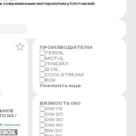
 к современным материалам уплотнений,
ПРОИЗВОДИТЕЛИ
TEBOIL
MOTUL
ЛУКОЙЛ
Q-OIL
COOLSTREAM
ROX
Показать еще
ВЯЗКОСТЬ ISO
0W-7.5
ЬНОЕ
0W-20
70 KG /
0W-30
0W-40
В наличии
5W-20
5W-30