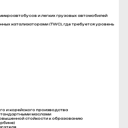
 микроавтобусов и легких грузовых автомобилей
нных катализаторами (TWC), где требуется уровень
го и корейского производства
 стандартными маслами
повышенной стойкости к образованию
урбине)
игателя