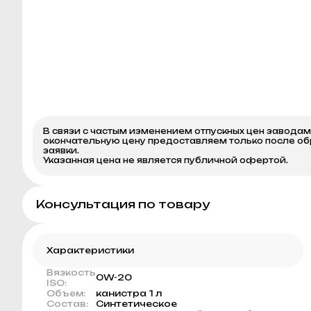
В связи с частым изменением отпускных цен завода
окончательную цену предоставляем только после о
заявки.
Указанная цена не является публичной офертой.
Консультация по товару
Характеристики
Вязкость
0W-20
ISO:
Объем:
канистра 1 л
Состав:
Синтетическое