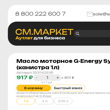
8 800 222 600 7
sale@s
Масло моторное G-Energy Sy
(канистра 1л)
Артикул 253142535
917 ₽
-
+
= 917 ₽
от 1 шт.
В корзину
Быстрый заказ
Энергосберегающее синтетическое моторное масло на
компонентов G-Base
1 л
4 л
205 л