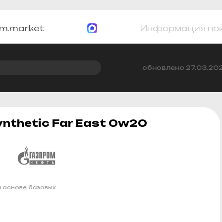
m.market
Информация по
обновлено 27.03.20
nthetic Far East 0w20
 основе базовых