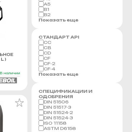
A5
B1
B2
Показать еще
СТАНДАРТ API
CC
CB
CD
ЬНОЕ
CF
L )
CF-2
CF-4
В наличии
Показать еще
СПЕЦИФИКАЦИИ И
ОДОБРЕНИЯ
DIN 51506
DIN 51517-3
DIN 51524-2
DIN 51524-3
ISO 11158
ASTM D6158