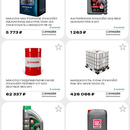
МАСЛО МОТОРНОЕ ЛУКОЙЛ
АНТИФРИЗ ЛУКОЙЛ G12 RED
АВАНГАРД ЭКСТРА 10W-40
(КАНИСТРА 5 КГ)
CH4/CG4/SJ (БИДОН 18 Л)
В наличии
В наличии
5 773 ₽
1 263 ₽
МАСЛО ГИДРАВЛИЧЕСКОЕ
ЖИДКОСТЬ СОЖ ЛУКОЙЛ
ЛУКОЙЛ ГЕЙЗЕР СТ 100
РЖ-8У (КУБ 1000 Л)
(БОЧКА 180 КГ)
В наличии
В наличии
62 337 ₽
426 066 ₽