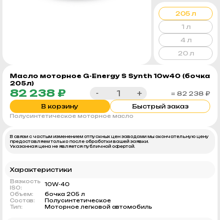
205 л
1 л
4 л
20 л
Масло моторное G-Energy S Synth 10w40 (бочка
205л)
82 238 ₽
-
+
= 82 238 ₽
В корзину
Быстрый заказ
Полусинтетическое моторное масло
В связи с частым изменением отпускных цен заводами мы окончательную цену
предоставляем только после обработки вашей заявки.
Указанная цена не является публичной офертой.
Характеристики
Вязкость
10W-40
ISO:
Объем:
бочка 205 л
Состав:
Полусинтетическое
Тип:
Моторное легковой автомобиль