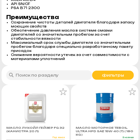
API SN/CF
PSA B71 2300
Преимущества
Сохранение чистоты деталей двигателя благодаря запасу
моющих свойств
Обеспечение давления масла в системе смазки
двигателей со значительным пробегом за счет
стабильности вязкости
Максимальный срок службы двигателя со значительным
пробегом благодаря специально разработанному пакету
присадок
Снижение вероятности утечек за счет совместимости с
материалами уплотнений
фильтры
МАСЛО ЛУКОЙЛ ГЕЙЗЕР FG 32
МАСЛО МОТОРНОЕ TEBOIL
(КАНИСТРА 20 Л)
ULTRA HPD SAE 15W-40 (Т) ( 180
KG )
Под заказ
В наличии