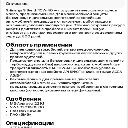
Описание
G-Energy S Synth 10W-40 — полусинтетическое моторное
масло, предназначенное для максимальной защиты
бензиновых и дизельных двигателей европейских
автомобилей предыдущего поколения, работающих в
различных условиях эксплуатации. Отлично сохраняет ресурс
работы двигателя с пробегом и имеет повышенную
стойкость к топливу переменного качества (с содержанием
серы до 500 ppm).
Область применения
Для легковых автомобилей, легких внедорожников,
микроавтобусов и легких грузовиков европейских и других
производителей.
Предназначено для бензиновых и дизельных двигателей (с
турбонаддувом и без) широкого парка автомобилей, где
требуется вязкость SAE 10W-40, и необходим уровень
эксплуатационных свойств API SN/CF и ниже, а также ACEA
A3/B4.
Рекомендовано для применения в двигателях
автомобилей Daimler AG, Volkswagen Group,
предъявляющих дополнительные требования к моторным
маслам (согласно указанным спецификациям).
Одобрения
MB-Approval 229.1
VW 501 01/505 00
ПАО «АВТОВАЗ»
ПАО «ЗМЗ»
Спецификации
ACEA A3/B4