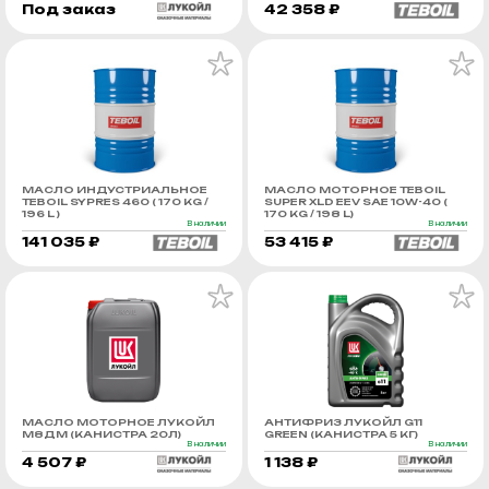
Под заказ
42 358 ₽
МАСЛО ИНДУСТРИАЛЬНОЕ
МАСЛО МОТОРНОЕ TEBOIL
TEBOIL SYPRES 460 ( 170 KG /
SUPER XLD EEV SAE 10W-40 (
196 L )
170 KG / 198 L)
В наличии
В наличии
141 035 ₽
53 415 ₽
МАСЛО МОТОРНОЕ ЛУКОЙЛ
АНТИФРИЗ ЛУКОЙЛ G11
М8ДМ (КАНИСТРА 20Л)
GREEN (КАНИСТРА 5 КГ)
В наличии
В наличии
4 507 ₽
1 138 ₽