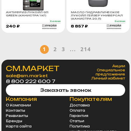
АНТИФРИЗ ЛУКОЙЛ G11
МАСЛО ГИДРАВЛИЧЕСКОЕ
GREEN (КАНИСТРА 1 КГ)
ЛУКОЙЛ ГЕЙЗЕР УНИВЕРСАЛ
(КАНИСТРА 20 Л)
В наличии
В наличии
240 ₽
8 857 ₽
1
2
3
...
214
СМ.МАРКЕТ
Акции
Специальное
предложение
sale@sm.market
Личный кабинет
8 800 222 600 7
Заказать звонок
Компания
Покупателям
О Компании
Доставка
Контакты
Оплата
Реквизиты
Гарантия
Бренды
Статьи
Карта сайта
Политика