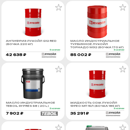
АНТИФРИЗ ЛУКОЙЛ G12 RED
МАСЛО ИНДУСТРИАЛЬНОЕ
(БОЧКА 220 КГ)
ТУРБИННОЕ ЛУКОЙЛ
ТОРНАДО М32 (БОЧКА 170 КГ)
В наличии
В наличии
42 638 ₽
85 002 ₽
МАСЛО ИНДУСТРИАЛЬНОЕ
ЖИДКОСТЬ СОЖ ЛУКОЙЛ
TEBOIL SYPRES 68 ( 20 L )
ФРЕО МП 15Л (БОЧКА 185 КГ)
В наличии
В наличии
7 902 ₽
35 291 ₽