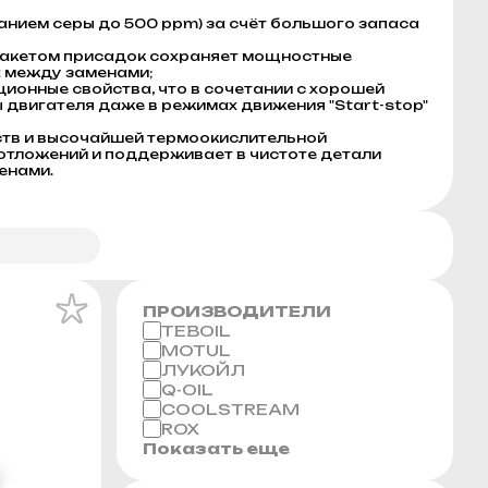
анием серы до 500 ppm) за счёт большого запаса
 пакетом присадок сохраняет мощностные
а между заменами;
онные свойства, что в сочетании с хорошей
двигателя даже в режимах движения "Start-stop"
тв и высочайшей термоокислительной
отложений и поддерживает в чистоте детали
енами.
ПРОИЗВОДИТЕЛИ
TEBOIL
MOTUL
ЛУКОЙЛ
Q-OIL
COOLSTREAM
ROX
Показать еще