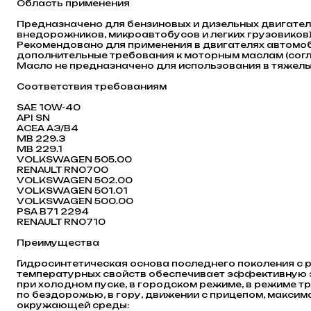
Область применения
Предназначено для бензиновых и дизельных двигателе
внедорожников, микроавтобусов и легких грузовиков)
Рекомендовано для применения в двигателях автомоб
дополнительные требования к моторным маслам (сог
Масло не предназначено для использования в тяжелых
Соответствия требованиям
SAE 10W-40
API SN
ACEA A3/B4
MB 229.3
MB 229.1
VOLKSWAGEN 505.00
RENAULT RN0700
VOLKSWAGEN 502.00
VOLKSWAGEN 501.01
VOLKSWAGEN 500.00
PSA B71 2294
RENAULT RN0710
Преимущества
Гидросинтетическая основа последнего поколения с
температурных свойств обеспечивает эффективную э
при холодном пуске, в городском режиме, в режиме тр
по бездорожью, в гору, движении с прицепом, максим
окружающей среды: