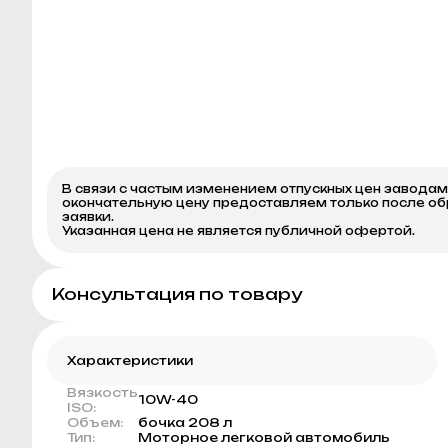
В связи с частым изменением отпускных цен завода
окончательную цену предоставляем только после о
заявки.
Указанная цена не является публичной офертой.
Консультация по товару
Характеристики
Вязкость
10W-40
ISO:
Объем:
бочка 208 л
Тип:
Моторное легковой автомобиль