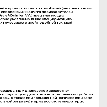
й широкого парка автомобилей (легковых, легких
 европейских и других производителей.
илей Daimler, VW, предъявляющих
ласно указанным выше спецификациям).
 грузовиках и иной подобной технике!
 расширенным диапазоном вязкостно-
ксплуатацию двигателя на всех режимах работы:
ассы, а также при повышенной нагрузке (при езде
альной загрузке) и при высоких температурах