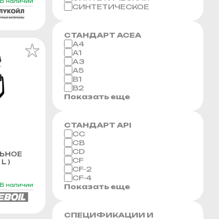
В наличии
СИНТЕТИЧЕСКОЕ
СТАНДАРТ ACEA
A4
A1
A3
A5
B1
B2
Показать еще
СТАНДАРТ API
CC
CB
CD
ЬНОЕ
CF
L )
CF-2
CF-4
В наличии
Показать еще
СПЕЦИФИКАЦИИ И