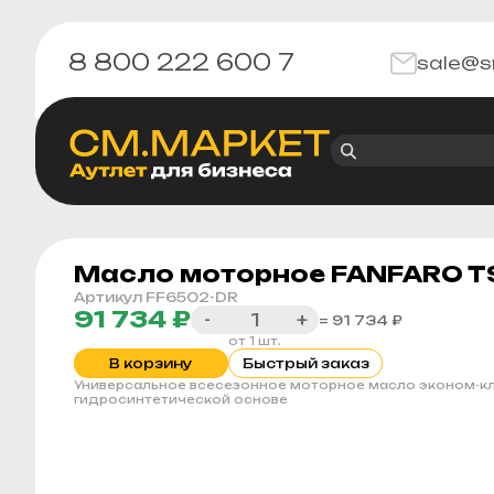
8 800 222 600 7
sale@s
Масло моторное FANFARO TS
Артикул FF6502-DR
91 734 ₽
-
+
= 91 734 ₽
от 1 шт.
В корзину
Быстрый заказ
Универсальное всесезонное моторное масло эконом-кл
гидросинтетической основе