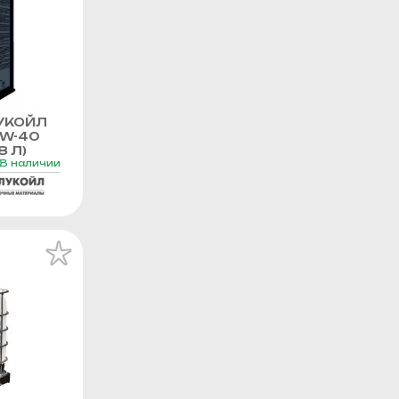
УКОЙЛ
0W-40
8 Л)
В наличии