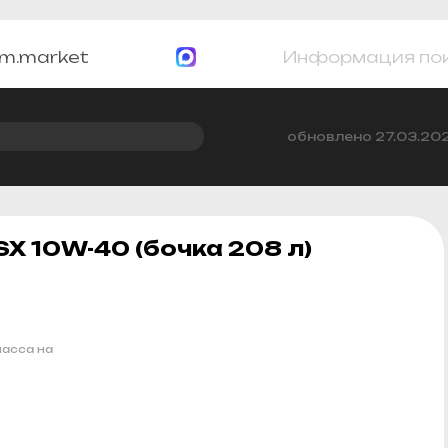
m.market
Информация по
обновлено 27.03.20
X 10W-40 (бочка 208 л)
асса на