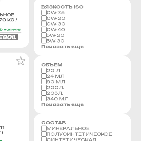
ВЯЗКОСТЬ ISO
0W-7.5
ЬНОЕ
0W-20
70 KG /
0W-30
0W-40
В наличии
5W-20
5W-30
Показать еще
ОБЪЕМ
20 Л
24 МЛ
90 МЛ
200Л.
205Л.
340 МЛ
Показать еще
СОСТАВ
11
МИНЕРАЛЬНОЕ
Г)
ПОЛУСИНТЕТИЧЕСКОЕ
СИНТЕТИЧЕСКАЯ