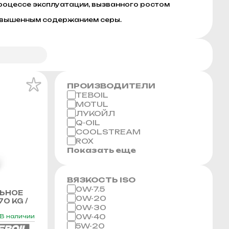
роцессе эксплуатации, вызванного ростом
повышенным содержанием серы.
ПРОИЗВОДИТЕЛИ
TEBOIL
MOTUL
ЛУКОЙЛ
Q-OIL
COOLSTREAM
ROX
Показать еще
ВЯЗКОСТЬ ISO
0W-7.5
ЬНОЕ
0W-20
70 KG /
0W-30
0W-40
В наличии
5W-20