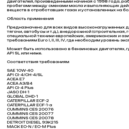
двигателей, произведенными начиная с 1998 года, р
пробегами между сменами масла и выполняющих де
веществ в отработавших газах и установленных на бо
Область применения
Предназначено для всех видов высоконагруженных д
тягачи, автобусы и т.д.), внедорожной (строительная
специальной техники европейских, американских и а
требованиям Euro I, II, III, IV, где необходим уровень 
Может быть использовано в бензиновых двигателях, 
API SL или ниже.
Соответствия требованиям
SAE 10W-40
API CI-4/CH-4/SL
ACEA E7
ACEA A3/B4
API CI-4 Plus
JASO DH-1
GLOBAL DHD-1
CATERPILLAR ECF-2
CATERPILLAR ECF-1-a
CUMMINS CES 20076
CUMMINS CES 20077
CUMMINS CES 20078
DETROIT DIESEL 93K215
MACK EO-N / EO-M Plus