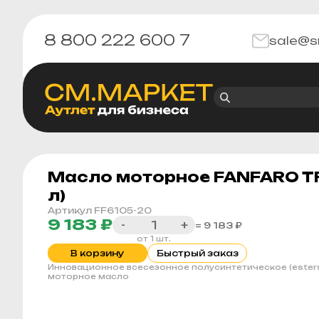
8 800 222 600 7
sale@s
Масло моторное FANFARO TR
л)
Артикул FF6105-20
9 183 ₽
-
+
= 9 183 ₽
от 1 шт.
В корзину
Быстрый заказ
Инновационное всесезонное полусинтетическое (esters
моторное масло