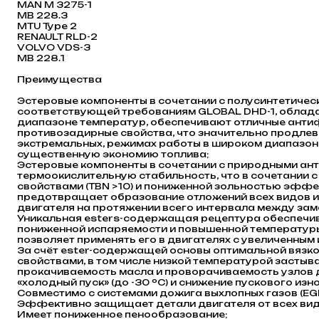
MAN M 3275-1
MB 228.3
MTU Type 2
RENAULT RLD-2
VOLVO VDS-3
MB 228.1
Преимущества
Эстеровые компоненты в сочетании с полусинтетичес
соответствующей требованиям GLOBAL DHD-1, облад
диапазоне температур, обеспечивают отличные анти
противозадирные свойства, что значительно продлева
экстремальных, режимах работы в широком диапазо
существенную экономию топлива;
Эстеровые компоненты в сочетании с природными а
термоокислительную стабильность, что в сочетани
свойствами (TBN >10) и пониженной зольностью эффе
предотвращает образование отложений всех видов и
двигателя на протяжении всего интервала между зам
Уникальная esters-содержащая рецептура обеспечива
пониженной испаряемости и повышенной температуры 
позволяет применять его в двигателях с увеличенным 
За счёт ester-содержащей основы оптимальной вязк
свойствами, в том числе низкой температурой застыв
прокачиваемость масла и проворачиваемость узлов д
«холодный пуск» (до -30 ºC) и снижение пускового изно
Совместимо с системами дожига выхлопных газов (EG
Эффективно защищает детали двигателя от всех вид
Имеет пониженное пенообразование;