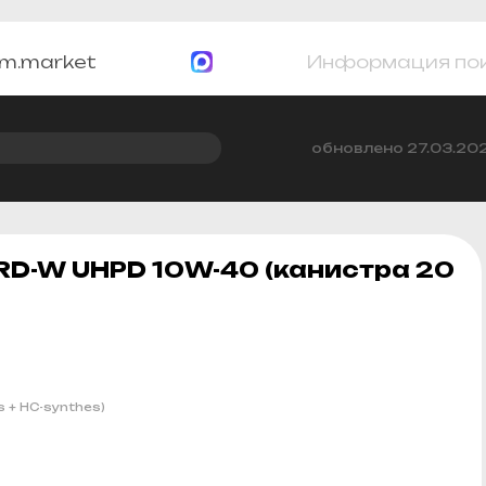
m.market
Информация по
обновлено 27.03.20
D-W UHPD 10W-40 (канистра 20
 + HC-synthes)