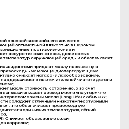
кой основой высочайшего качества,
ающей оптимальной вязкостью в широком
фрикционные, противоизносные и
ет ресурс техники на всех, даже самых
не температур окружающей среды и обеспечивает
нтиоксидантами придают маслу повышенную
и с превосходными моюще-диспергирующими
ктивно снижает нагаро- и лакообразование,
 поддерживает в исключительной чистоте детали
енами;
ет маслу стойкость к старению, а за счет
вспышки снижает расход масла «на угар», что
интервалом замены масла (Long Life) и обычных;
ости обладает отличными низкотемпературными
ания, что обеспечивает превосходную
вигателя при низких температурах, лёгкий
са;
R). Снижает образование сажи;
ов коррозии;