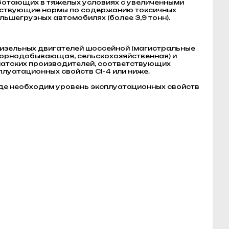
аботающих в тяжелых условиях с увеличенными
йствующие нормы по содержанию токсичных
льшегрузных автомобилях (более 3,9 тонн).
изельных двигателей шоссейной (магистральные
, горнодобывающая, сельскохозяйственная) и
зиатских производителей, соответствующих
эксплуатационных свойств CI-4 или ниже.
где необходим уровень эксплуатационных свойств