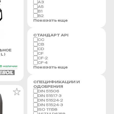
A3
A5
B1
B2
Показать еще
СТАНДАРТ API
CC
CB
CD
ЬНОЕ
CF
L )
CF-2
CF-4
В наличии
Показать еще
СПЕЦИФИКАЦИИ И
ОДОБРЕНИЯ
DIN 51506
DIN 51517-3
DIN 51524-2
DIN 51524-3
ISO 11158
ASTM D6158