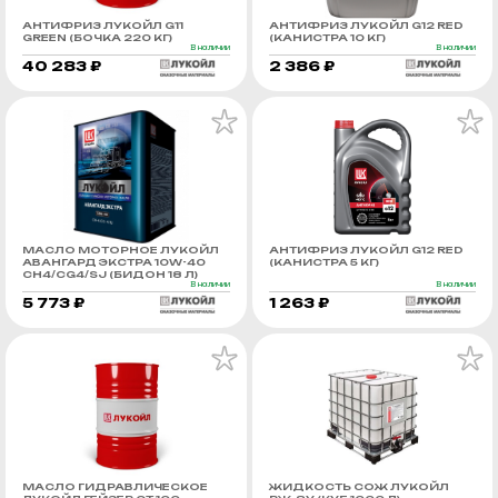
АНТИФРИЗ ЛУКОЙЛ G11
АНТИФРИЗ ЛУКОЙЛ G12 RED
GREEN (БОЧКА 220 КГ)
(КАНИСТРА 10 КГ)
В наличии
В наличии
40 283 ₽
2 386 ₽
МАСЛО МОТОРНОЕ ЛУКОЙЛ
АНТИФРИЗ ЛУКОЙЛ G12 RED
АВАНГАРД ЭКСТРА 10W-40
(КАНИСТРА 5 КГ)
CH4/CG4/SJ (БИДОН 18 Л)
В наличии
В наличии
5 773 ₽
1 263 ₽
МАСЛО ГИДРАВЛИЧЕСКОЕ
ЖИДКОСТЬ СОЖ ЛУКОЙЛ