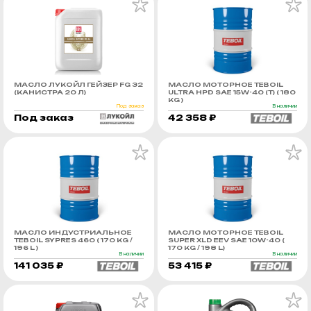
МАСЛО ЛУКОЙЛ ГЕЙЗЕР FG 32
МАСЛО МОТОРНОЕ TEBOIL
(КАНИСТРА 20 Л)
ULTRA HPD SAE 15W-40 (Т) ( 180
KG )
Под заказ
В наличии
Под заказ
42 358 ₽
МАСЛО ИНДУСТРИАЛЬНОЕ
МАСЛО МОТОРНОЕ TEBOIL
TEBOIL SYPRES 460 ( 170 KG /
SUPER XLD EEV SAE 10W-40 (
196 L )
170 KG / 198 L)
В наличии
В наличии
141 035 ₽
53 415 ₽