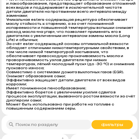
и лакообразование, предотвращает образование отложений
всех видов и поддерживает в исключительной чистоте
детали двигателя на протяжении всего интервала между
заменами;
Уникальная esters-содержащая рецептура обеспечивает
маслу стойкость к старению, а за счет пониженной
испаряемости и повышенной температуры вспышки снижает
расход масла «на угар», что позволяет применять его в
двигателях с увеличенным интервалом замены масла (Long
Life) и обычных;
За счёт ester-содержащей основы оптимальной вязкости
обладает отличными низкотемпературными свойствами, в
том числе низкой температурой застывания, что
обеспечивает превосходную прокачиваемость масла и
проворачиваемость узлов двигателя при низких
температурах, лёгкий «холодный пуск» (до -30 ºC) и снижение
пускового износа;
Совместимо с системами дожига выхлопных газов (EGR).
Снижает образование сажи;
Эффективно защищает детали двигателя от всех видов
коррозии;
Имеет пониженное пенообразование;
Эффективно борется с увеличнием усилия сдвига в
процессе эксплуатации, вызванного ростом вязкости за счёт
дисперcии сажи;
Может быть использовано при работе на топливе с
повышенным содержанием серы.
фильтры