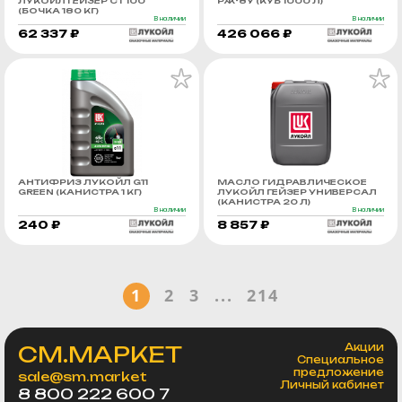
ЛУКОЙЛ ГЕЙЗЕР СТ 100
РЖ-8У (КУБ 1000 Л)
(БОЧКА 180 КГ)
В наличии
В наличии
62 337 ₽
426 066 ₽
АНТИФРИЗ ЛУКОЙЛ G11
МАСЛО ГИДРАВЛИЧЕСКОЕ
GREEN (КАНИСТРА 1 КГ)
ЛУКОЙЛ ГЕЙЗЕР УНИВЕРСАЛ
(КАНИСТРА 20 Л)
В наличии
В наличии
240 ₽
8 857 ₽
1
2
3
...
214
СМ.МАРКЕТ
Акции
Специальное
предложение
sale@sm.market
Личный кабинет
8 800 222 600 7