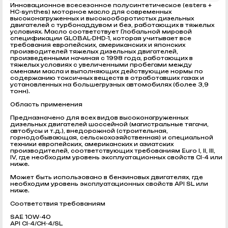
Инновационное всесезонное полусинтетическое (esters +
HC-synthes) моторное масло для современных
высоконагруженных и высокооборотистых дизельных
двигателей с турбонаддувом и без, работающих в тяжелых
условиях. Масло соответствует Глобальной мировой
спецификации GLOBAL-DHD-1, которая учитывает все
требования европейских, американских и японских
производителей тяжелых дизельных двигателей,
произведенными начиная с 1998 года, работающих в
тяжелых условиях с увеличенными пробегами между
сменами масла и выполняющих действующие нормы по
содержанию токсичных веществ в отработавших газах и
установленных на большегрузных автомобилях (более 3,9
тонн).
Область применения
Предназначено для всех видов высоконагруженных
дизельных двигателей шоссейной (магистральные тягачи,
автобусы и т.д.), внедорожной (строительная,
горнодобывающая, сельскохозяйственная) и специальной
техники европейских, американских и азиатских
производителей, соответствующих требованиям Euro I, II, III,
IV, где необходим уровень эксплуатационных свойств CI-4 или
ниже.
Может быть использовано в бензиновых двигателях, где
необходим уровень эксплуатационных свойств API SL или
ниже.
Соответствия требованиям
SAE 10W-40
API CI-4/CH-4/SL