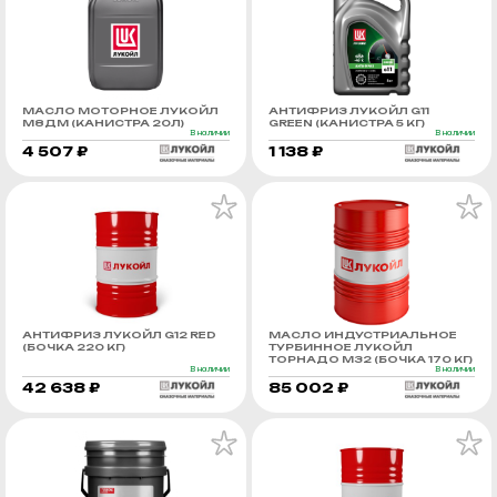
МАСЛО МОТОРНОЕ ЛУКОЙЛ
АНТИФРИЗ ЛУКОЙЛ G11
М8ДМ (КАНИСТРА 20Л)
GREEN (КАНИСТРА 5 КГ)
В наличии
В наличии
4 507 ₽
1 138 ₽
АНТИФРИЗ ЛУКОЙЛ G12 RED
МАСЛО ИНДУСТРИАЛЬНОЕ
(БОЧКА 220 КГ)
ТУРБИННОЕ ЛУКОЙЛ
ТОРНАДО М32 (БОЧКА 170 КГ)
В наличии
В наличии
42 638 ₽
85 002 ₽