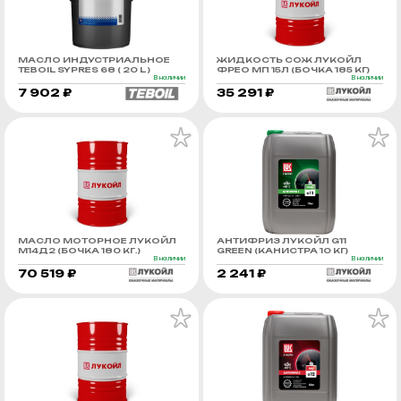
МАСЛО ИНДУСТРИАЛЬНОЕ
ЖИДКОСТЬ СОЖ ЛУКОЙЛ
TEBOIL SYPRES 68 ( 20 L )
ФРЕО МП 15Л (БОЧКА 185 КГ)
В наличии
В наличии
7 902 ₽
35 291 ₽
МАСЛО МОТОРНОЕ ЛУКОЙЛ
АНТИФРИЗ ЛУКОЙЛ G11
М14Д2 (БОЧКА 180 КГ.)
GREEN (КАНИСТРА 10 КГ)
В наличии
В наличии
70 519 ₽
2 241 ₽