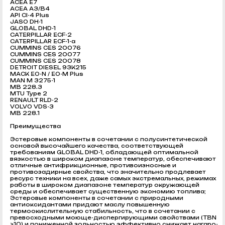
ACEA E7
ACEA A3/B4
API CI-4 Plus
JASO DH-1
GLOBAL DHD-1
CATERPILLAR ECF-2
CATERPILLAR ECF-1-a
CUMMINS CES 20076
CUMMINS CES 20077
CUMMINS CES 20078
DETROIT DIESEL 93K215
MACK EO-N / EO-M Plus
MAN M 3275-1
MB 228.3
MTU Type 2
RENAULT RLD-2
VOLVO VDS-3
MB 228.1
Преимущества
Эстеровые компоненты в сочетании с полусинтетической
основой высочайшего качества, соответствующей
требованиям GLOBAL DHD-1, обладающей оптимальной
вязкостью в широком диапазоне температур, обеспечивают
отличные антифрикционные, противоизносные и
противозадирные свойства, что значительно продлевает
ресурс техники на всех, даже самых экстремальных, режимах
работы в широком диапазоне температур окружающей
среды и обеспечивает существенную экономию топлива;
Эстеровые компоненты в сочетании с природными
антиоксидантами придают маслу повышенную
термоокислительную стабильность, что в сочетании с
превосходными моюще-диспергирующими свойствами (TBN
>10) и пониженной зольностью эффективно снижает нагаро-