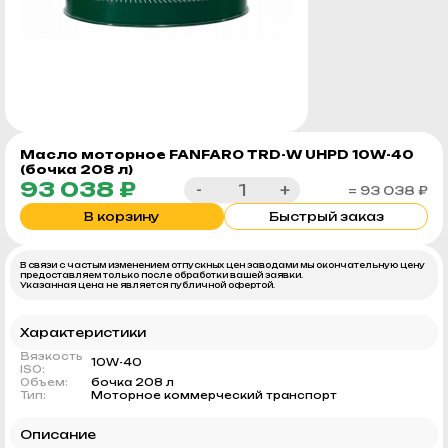
Масло моторное FANFARO TRD-W UHPD 10W-40
(бочка 208 л)
93 038 ₽
-
+
= 93 038 ₽
В корзину
Быстрый заказ
В связи с частым изменением отпускных цен заводами мы окончательную цену
предоставляем только после обработки вашей заявки.
Указанная цена не является публичной офертой.
Характеристики
Вязкость
10W-40
ISO:
Объем:
бочка 208 л
Тип:
Моторное коммерческий транспорт
Описание