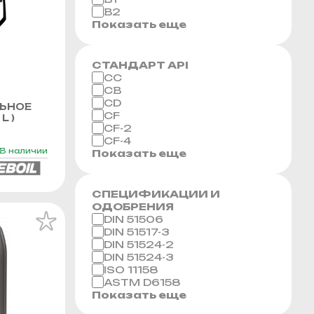
B2
Показать еще
СТАНДАРТ API
CC
CB
CD
ЬНОЕ
CF
L )
CF-2
CF-4
В наличии
Показать еще
СПЕЦИФИКАЦИИ И
ОДОБРЕНИЯ
DIN 51506
DIN 51517-3
DIN 51524-2
DIN 51524-3
ISO 11158
ASTM D6158
Показать еще