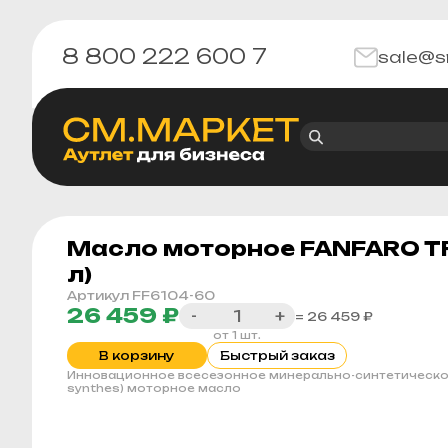
8 800 222 600 7
sale@s
Масло моторное FANFARO TR
л)
Артикул FF6104-60
26 459 ₽
-
+
= 26 459 ₽
от 1 шт.
В корзину
Быстрый заказ
Инновационное всесезонное минерально-синтетическое 
synthes) моторное масло