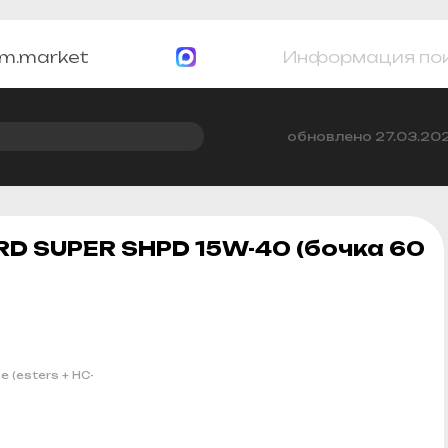
m.market
Информация по
обновлено 27.03.20
D SUPER SHPD 15W-40 (бочка 60
(esters + HC-