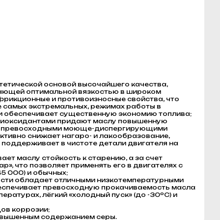
тетической основой высочайшего качества,
ающей оптимальной вязкостью в широком
фрикционные и противоизносные свойства, что
е самых экстремальных, режимах работы в
 обеспечивает существенную экономию топлива;
нтиоксидантами придают маслу повышенную
и с превосходными моюще-диспергирующими
ктивно снижает нагаро- и лакообразование,
поддерживает в чистоте детали двигателя на
ет маслу стойкость к старению, а за счет
», что позволяет применять его в двигателях с
5 000) и обычных;
ости обладает отличными низкотемпературными
беспечивает превосходную прокачиваемость масла
ературах, лёгкий «холодный пуск» (до -30ºC) и
ов коррозии;
повышенным содержанием серы.