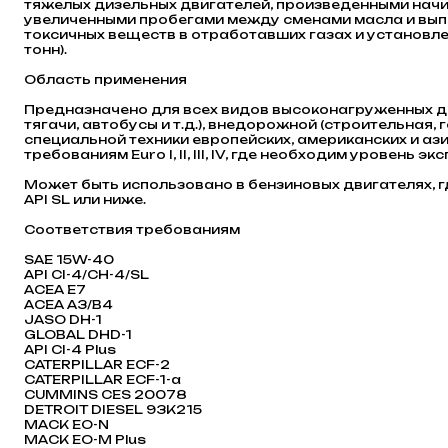
тяжелых дизельных двигателей, произведенными начи
увеличенными пробегами между сменами масла и в
токсичных веществ в отработавших газах и установле
тонн).
Область применения
Предназначено для всех видов высоконагруженных д
тягачи, автобусы и т.д.), внедорожной (строительная
специальной техники европейских, американских и а
требованиям Euro I, II, III, IV, где необходим уровень 
Может быть использовано в бензиновых двигателях, 
API SL или ниже.
Соответствия требованиям
SAE 15W-40
API CI-4/CH-4/SL
ACEA E7
ACEA A3/B4
JASO DH-1
GLOBAL DHD-1
API CI-4 Plus
CATERPILLAR ECF-2
CATERPILLAR ECF-1-a
CUMMINS CES 20078
DETROIT DIESEL 93K215
MACK EO-N
MACK EO-M Plus