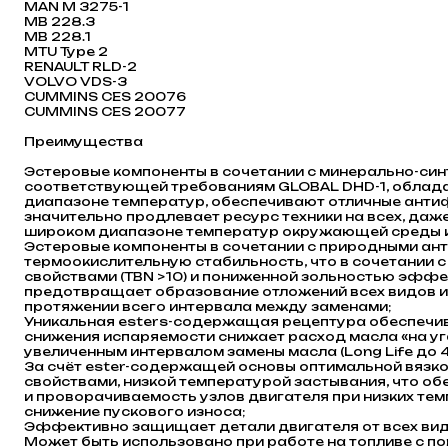
MAN M 3275-1
MB 228.3
MB 228.1
MTU Type 2
RENAULT RLD-2
VOLVO VDS-3
CUMMINS CES 20076
CUMMINS CES 20077
Преимущества
Эстеровые компоненты в сочетании с минерально-син
соответствующей требованиям GLOBAL DHD-1, облад
диапазоне температур, обеспечивают отличные анти
значительно продлевает ресурс техники на всех, даж
широком диапазоне температур окружающей среды и
Эстеровые компоненты в сочетании с природными а
термоокислительную стабильность, что в сочетани
свойствами (TBN >10) и пониженной зольностью эффе
предотвращает образование отложений всех видов и 
протяжении всего интервала между заменами;
Уникальная esters-содержащая рецептура обеспечива
снижения испаряемости снижает расход масла «на угар
увеличенным интервалом замены масла (Long Life до 4
За счёт ester-содержащей основы оптимальной вязк
свойствами, низкой температурой застывания, что о
и проворачиваемость узлов двигателя при низких темп
снижение пускового износа;
Эффективно защищает детали двигателя от всех вид
Может быть использовано при работе на топливе с 