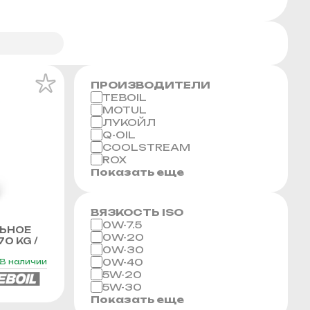
ПРОИЗВОДИТЕЛИ
TEBOIL
MOTUL
ЛУКОЙЛ
Q-OIL
COOLSTREAM
ROX
Показать еще
ВЯЗКОСТЬ ISO
0W-7.5
ЬНОЕ
0W-20
70 KG /
0W-30
0W-40
В наличии
5W-20
5W-30
Показать еще