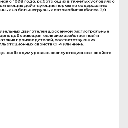
ная с 1998 года, работающих в тяжелых условиях с
ыполняющих действующие нормы по содержанию
нных на большегрузных автомобилях (более 3,9
изельных двигателей шоссейной (магистральные
, горнодобывающая, сельскохозяйственная) и
зиатских производителей, соответствующих
эксплуатационных свойств CI-4 или ниже.
где необходим уровень эксплуатационных свойств