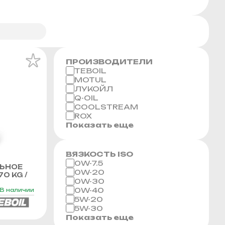
ПРОИЗВОДИТЕЛИ
TEBOIL
MOTUL
ЛУКОЙЛ
Q-OIL
COOLSTREAM
ROX
Показать еще
ВЯЗКОСТЬ ISO
0W-7.5
ЬНОЕ
0W-20
70 KG /
0W-30
0W-40
В наличии
5W-20
5W-30
Показать еще