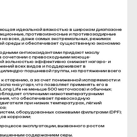
дающая идеальной вязкостью в широком диапазоне
кционные, противоизносные и противозадирные
и на всех, даже самых экстремальных, режимах
й среды и обеспечивает существенную экономию
иродными антиоксидантами придают маслу
в сочетании с превосходными моюще-
ой зольностью эффективно снижает нагаро- и
ений всех видов и поддерживает в
 цилиндро-поршневой группы, на протяжении всего
к старению, а за счет пониженной испаряемости и
а «на угар», что позволяет применять его в
Long Life не меньше 500 моточасов) и обычных;
и обладает отличными низкотемпературными
ания, что обеспечивает превосходную
вигателя при низких температурах, лёгкий
са;
систем, оборудованных сажевыми фильтрами (DPF);
ов коррозии;
процессе эксплуатации, вызванного ростом
повышенным содержанием серы.