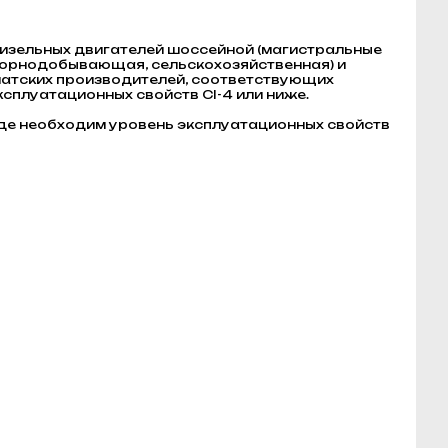
изельных двигателей шоссейной (магистральные
, горнодобывающая, сельскохозяйственная) и
зиатских производителей, соответствующих
ь эксплуатационных свойств CI-4 или ниже.
где необходим уровень эксплуатационных свойств