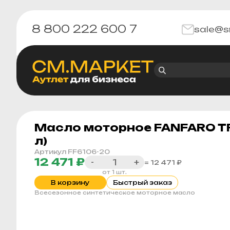
8 800 222 600 7
sale@s
Масло моторное FANFARO TR
л)
Артикул FF6106-20
12 471 ₽
-
+
= 12 471 ₽
от 1 шт.
В корзину
Быстрый заказ
Всесезонное синтетическое моторное масло