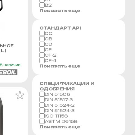
B2
Показать еще
СТАНДАРТ API
CC
CB
CD
ЬНОЕ
CF
L )
CF-2
CF-4
В наличии
Показать еще
СПЕЦИФИКАЦИИ И
ОДОБРЕНИЯ
DIN 51506
DIN 51517-3
DIN 51524-2
DIN 51524-3
ISO 11158
ASTM D6158
Показать еще