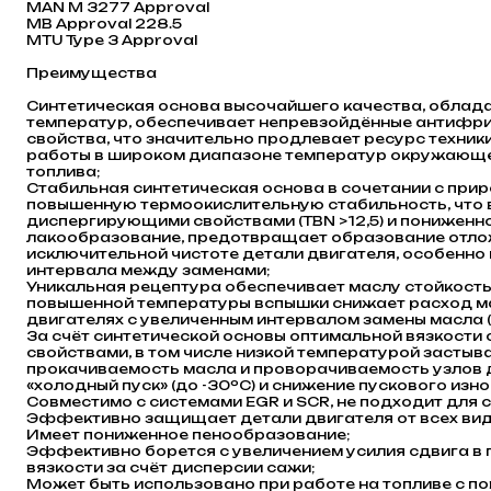
MAN M 3277 Approval
MB Approval 228.5
MTU Type 3 Approval
Преимущества
Синтетическая основа высочайшего качества, обла
температур, обеспечивает непревзойдённые антифри
свойства, что значительно продлевает ресурс техник
работы в широком диапазоне температур окружающе
топлива;
Стабильная синтетическая основа в сочетании с пр
повышенную термоокислительную стабильность, что 
диспергирующими свойствами (TBN >12,5) и пониженн
лакообразование, предотвращает образование отлож
исключительной чистоте детали двигателя, особенно
интервала между заменами;
Уникальная рецептура обеспечивает маслу стойкость 
повышенной температуры вспышки снижает расход масл
двигателях с увеличенным интервалом замены масла (
За счёт синтетической основы оптимальной вязкост
свойствами, в том числе низкой температурой застыв
прокачиваемость масла и проворачиваемость узлов д
«холодный пуск» (до -30ºC) и снижение пускового изно
Совместимо с системами EGR и SCR, не подходит для 
Эффективно защищает детали двигателя от всех вид
Имеет пониженное пенообразование;
Эффективно борется с увеличением усилия сдвига в 
вязкости за счёт дисперcии сажи;
Может быть использовано при работе на топливе с 