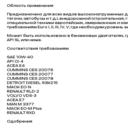
Область применения
Предназначено для всех видов высоконагруженных д
тягачи, автобусы и т.д.), внедорожной (строительная
специальной техники европейских, американских и а
требованиям Euro I, II, III, IV, V, где необходим уровен
Может быть использовано в бензиновых двигателях, 
API SL или ниже.
Соответствия требованиям
SAE 10W-40
API CI-4
ACEA E4
CUMMINS CES 20076
CUMMINS CES 20077
CUMMINS CES 20078
DETROIT DIESEL 93K215
MACK EO-N
RENAULT RLD-2
VOLVO VDS-3
ACEA E7
MAN M 3377
MACK EO-M Plus
RENAULT RXD
Одобрения