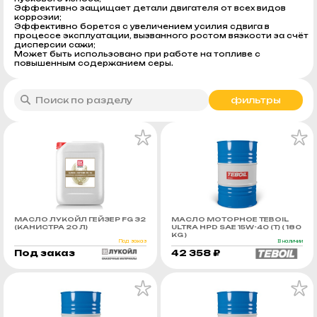
Эффективно защищает детали двигателя от всех видов
коррозии;
Эффективно борется с увеличением усилия сдвига в
процессе эксплуатации, вызванного ростом вязкости за счёт
дисперcии сажи;
Может быть использовано при работе на топливе с
повышенным содержанием серы.
фильтры
МАСЛО ЛУКОЙЛ ГЕЙЗЕР FG 32
МАСЛО МОТОРНОЕ TEBOIL
(КАНИСТРА 20 Л)
ULTRA HPD SAE 15W-40 (Т) ( 180
KG )
Под заказ
В наличии
Под заказ
42 358 ₽