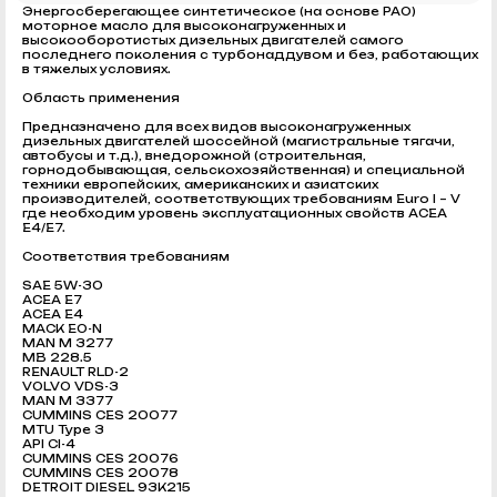
Энергосберегающее синтетическое (на основе РАО)
моторное масло для высоконагруженных и
высокооборотистых дизельных двигателей самого
последнего поколения с турбонаддувом и без, работающих
в тяжелых условиях.
Область применения
Предназначено для всех видов высоконагруженных
дизельных двигателей шоссейной (магистральные тягачи,
автобусы и т.д.), внедорожной (строительная,
горнодобывающая, сельскохозяйственная) и специальной
техники европейских, американских и азиатских
производителей, соответствующих требованиям Euro I – V
где необходим уровень эксплуатационных свойств ACEA
E4/E7.
Соответствия требованиям
SAE 5W-30
ACEA E7
ACEA E4
MACK EO-N
MAN M 3277
MB 228.5
RENAULT RLD-2
VOLVO VDS-3
MAN M 3377
CUMMINS CES 20077
MTU Type 3
API CI-4
CUMMINS CES 20076
CUMMINS CES 20078
DETROIT DIESEL 93K215