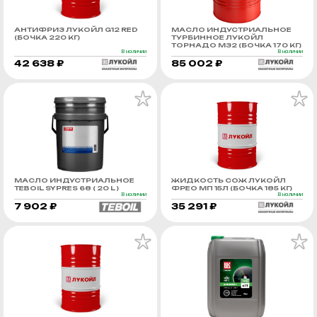
АНТИФРИЗ ЛУКОЙЛ G12 RED
МАСЛО ИНДУСТРИАЛЬНОЕ
(БОЧКА 220 КГ)
ТУРБИННОЕ ЛУКОЙЛ
ТОРНАДО М32 (БОЧКА 170 КГ)
В наличии
В наличии
42 638 ₽
85 002 ₽
МАСЛО ИНДУСТРИАЛЬНОЕ
ЖИДКОСТЬ СОЖ ЛУКОЙЛ
TEBOIL SYPRES 68 ( 20 L )
ФРЕО МП 15Л (БОЧКА 185 КГ)
В наличии
В наличии
7 902 ₽
35 291 ₽