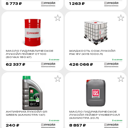
5 773 ₽
1 263 ₽
МАСЛО ГИДРАВЛИЧЕСКОЕ
ЖИДКОСТЬ СОЖ ЛУКОЙЛ
ЛУКОЙЛ ГЕЙЗЕР СТ 100
РЖ-8У (КУБ 1000 Л)
(БОЧКА 180 КГ)
В наличии
В наличии
62 337 ₽
426 066 ₽
АНТИФРИЗ ЛУКОЙЛ G11
МАСЛО ГИДРАВЛИЧЕСКОЕ
GREEN (КАНИСТРА 1 КГ)
ЛУКОЙЛ ГЕЙЗЕР УНИВЕРСАЛ
(КАНИСТРА 20 Л)
В наличии
В наличии
240 ₽
8 857 ₽