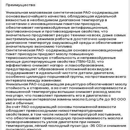
Преимущества
Уникальная маловязкая синтетическая PAO-содержащая
основа высочайшего качества, обладающая идеальной
вязкостью в необходимом диапазоне температур в
сочетании с инновационным пакетом присадок,
обеспечивает непревзойдённые антифрикционные,
противоизносные и противозадирные свойства, что
значительно продлевает ресурс техники на всех, даже самых
экстремальных, режимах работы в достаточно широком
диапазоне температур окружающей среды и обеспечивает
значительную экономию топлива;
Синтетическая PAO- содержащая основа и инновационный
пакет присадок придают маслу повышенную
термоокислительную стабильность и непревзойденные
моюще-диспергирующие свойства (TBN>12,5), что
эффективно снижает нагаро- и лакообразование,
предотвращает образование отложений всех видов и
поддерживает в идеальной чистоте детали двигателя,
особенно цилиндро-поршневой группы, на протяжении всего
интервала между заменами;
Уникальная PAO-содержащая рецептура обеспечивает маслу
стойкость к старению, а за счет пониженной испаряемости и
повышенной температуры вспышки снижает расход масла
«на угар», что позволяет применять его в двигателях с
увеличенным интервалом замены масла (Long Life до 90 000
км) и обычных;
За счёт PAO-содержащей основы пониженной вязкости
обладает превосходными низкотемпературными
свойствами, в том числе низкой температурой застывания,
что обеспечивает превосходную прокачиваемость масла и
проворачиваемость узлов двигателя при низких
температурах, лёгкий «холодный пуск» (до -35 C0) и снижение
пускового износа;