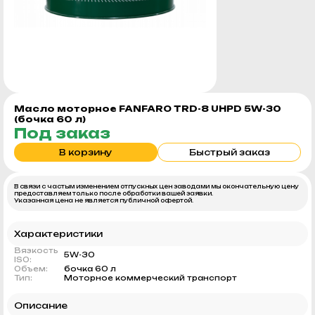
Масло моторное FANFARO TRD-8 UHPD 5W-30
(бочка 60 л)
Под заказ
В корзину
Быстрый заказ
В связи с частым изменением отпускных цен заводами мы окончательную цену
предоставляем только после обработки вашей заявки.
Указанная цена не является публичной офертой.
Характеристики
Вязкость
5W-30
ISO:
Объем:
бочка 60 л
Тип:
Моторное коммерческий транспорт
Описание