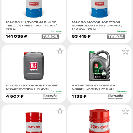
МАСЛО ИНДУСТРИАЛЬНОЕ
МАСЛО МОТОРНОЕ TEBOIL
TEBOIL SYPRES 460 ( 170 KG /
SUPER XLD EEV SAE 10W-40 (
196 L )
170 KG / 198 L)
В наличии
В наличии
141 035 ₽
53 415 ₽
МАСЛО МОТОРНОЕ ЛУКОЙЛ
АНТИФРИЗ ЛУКОЙЛ G11
М8ДМ (КАНИСТРА 20Л)
GREEN (КАНИСТРА 5 КГ)
В наличии
В наличии
4 507 ₽
1 138 ₽