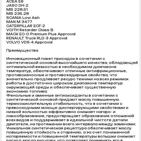
ACEA E6
JASO DH-2
MB 228.51
MB 235.28
SCANIA Low Ash
MAN M 3477
CATERPILLAR ECF-2
VOITH Retarder Class B
MACK EO-O Premium Plus Approval
RENAULT Truck RLD-3 Approval
VOLVO VDS-4 Approval
Преимущества
Инновационный пакет присадок в сочетании с
синтетической основой высочайшего качества, обладающей
оптимальной вязкостью в необходимом диапазоне
температур, обеспечивают отличные антифрикционные,
противоизносные и противозадирные свойства, что
значительно продлевает ресурс техники на всех режимах
работы в достаточно широком диапазоне температур
окружающей среды и обеспечивает существенную
экономию топлива;
Фенольные и аминные антиоксиданты в сочетании с
синтетической основой придают маслу повышенную
термоокислительную стабильность, что в сочетании с
превосходными моюще-диспергирующими свойствами и
низкой зольностью эффективно снижает нагаро- и
лакообразование, предотвращает образование отложений
всех видов и поддерживает в идеальной чистоте детали
двигателя, на протяжении всего интервала между заменами;
Уникальная синтетическая рецептура обеспечивает маслу
повышенную стойкость к старению, а за счет пониженной
испаряемости и повышенной температуры вспышки снижает
расход масла «на угар», что позволяет применять его в