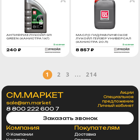
АНТИФРИЗ ЛУКОЙЛ G11
МАСЛО ГИДРАВЛИЧЕСКОЕ
GREEN (КАНИСТРА 1 КГ)
ЛУКОЙЛ ГЕЙЗЕР УНИВЕРСАЛ
(КАНИСТРА 20 Л)
В наличии
В наличии
240 ₽
8 857 ₽
1
2
3
...
214
СМ.МАРКЕТ
Акции
Специальное
предложение
sale@sm.market
Личный кабинет
8 800 222 600 7
Заказать звонок
Компания
Покупателям
О Компании
Доставка