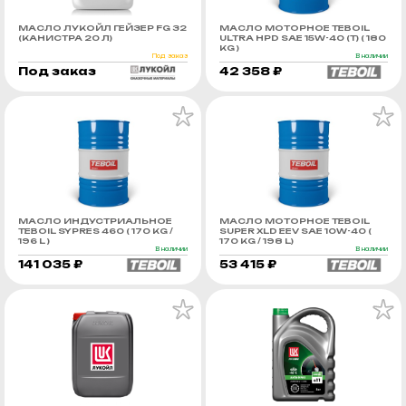
МАСЛО ЛУКОЙЛ ГЕЙЗЕР FG 32
МАСЛО МОТОРНОЕ TEBOIL
(КАНИСТРА 20 Л)
ULTRA HPD SAE 15W-40 (Т) ( 180
KG )
Под заказ
В наличии
Под заказ
42 358 ₽
МАСЛО ИНДУСТРИАЛЬНОЕ
МАСЛО МОТОРНОЕ TEBOIL
TEBOIL SYPRES 460 ( 170 KG /
SUPER XLD EEV SAE 10W-40 (
196 L )
170 KG / 198 L)
В наличии
В наличии
141 035 ₽
53 415 ₽