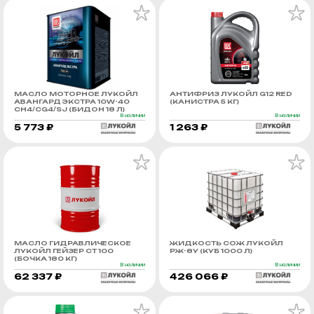
МАСЛО МОТОРНОЕ ЛУКОЙЛ
АНТИФРИЗ ЛУКОЙЛ G12 RED
АВАНГАРД ЭКСТРА 10W-40
(КАНИСТРА 5 КГ)
CH4/CG4/SJ (БИДОН 18 Л)
В наличии
В наличии
5 773 ₽
1 263 ₽
МАСЛО ГИДРАВЛИЧЕСКОЕ
ЖИДКОСТЬ СОЖ ЛУКОЙЛ
ЛУКОЙЛ ГЕЙЗЕР СТ 100
РЖ-8У (КУБ 1000 Л)
(БОЧКА 180 КГ)
В наличии
В наличии
62 337 ₽
426 066 ₽