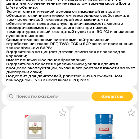
двигателях с увеличенным интервалом замены масла (Long
Life) и обычных;
За счёт синтетической основы оптимальной вязкости
обладает отличными низкотемпературными свойствами, в
том числе низкой температурой застывания, что
обеспечивает превосходную прокачиваемость масла и
проворачиваемость узлов двигателя при низких
температурах, лёгкий «холодный пуск» (до -30 ºC) и снижение
пускового износа;
Совместимо со всеми системами нейтрализации
отработавших газов: DPF, TWC, EGR и SCR за счет применения
технологии Low SAPS;
Эффективно защищает детали двигателя от всех видов
коррозии;
Имеет пониженное пенообразование;
Эффективно борется с увеличением усилия сдвига в
процессе эксплуатации, вызванного ростом вязкости за счёт
дисперcии сажи;
Подходит для двигателей, работающих на сжиженном
природном (LNG) и нефтяном (LPG) газе.
фильтры