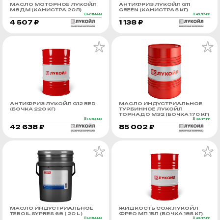
МАСЛО МОТОРНОЕ ЛУКОЙЛ
АНТИФРИЗ ЛУКОЙЛ G11
М8ДМ (КАНИСТРА 20Л)
GREEN (КАНИСТРА 5 КГ)
В наличии
В наличии
4 507 ₽
1 138 ₽
АНТИФРИЗ ЛУКОЙЛ G12 RED
МАСЛО ИНДУСТРИАЛЬНОЕ
(БОЧКА 220 КГ)
ТУРБИННОЕ ЛУКОЙЛ
ТОРНАДО М32 (БОЧКА 170 КГ)
В наличии
В наличии
42 638 ₽
85 002 ₽
МАСЛО ИНДУСТРИАЛЬНОЕ
ЖИДКОСТЬ СОЖ ЛУКОЙЛ
TEBOIL SYPRES 68 ( 20 L )
ФРЕО МП 15Л (БОЧКА 185 КГ)
В наличии
В наличии