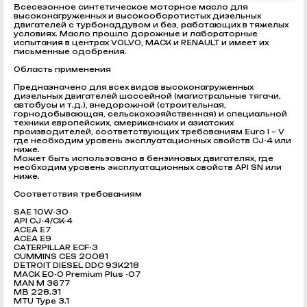
Всесезонное синтетическое моторное масло для
высоконагруженных и высокооборотистых дизельных
двигателей с турбонаддувом и без, работающих в тяжелых
условиях. Масло прошло дорожные и лабораторные
испытания в центрах VOLVO, MACK и RENAULT и имеет их
письменные одобрения.
Область применения
Предназначено для всех видов высоконагруженных
дизельных двигателей шоссейной (магистральные тягачи,
автобусы и т.д.), внедорожной (строительная,
горнодобывающая, сельскохозяйственная) и специальной
техники европейских, американских и азиатских
производителей, соответствующих требованиям Euro I – V
где необходим уровень эксплуатационных свойств CJ-4 или
ниже.
Может быть использовано в бензиновых двигателях, где
необходим уровень эксплуатационных свойств API SN или
ниже.
Соответствия требованиям
SAE 10W-30
API CJ-4/CK-4
ACEA E7
ACEA E9
CATERPILLAR ECF-3
CUMMINS CES 20081
DETROIT DIESEL DDC 93K218
MACK EO-O Premium Plus -07
MAN M 3677
MB 228.31
MTU Type 3.1