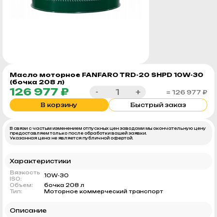
Масло моторное FANFARO TRD-20 SHPD 10W-30
(бочка 208 л)
126 977 ₽
-
+
= 126 977 ₽
В корзину
Быстрый заказ
В связи с частым изменением отпускных цен заводами мы окончательную цену
предоставляем только после обработки вашей заявки.
Указанная цена не является публичной офертой.
Характеристики
Вязкость
10W-30
ISO:
Объем:
бочка 208 л
Тип:
Моторное коммерческий транспорт
Описание