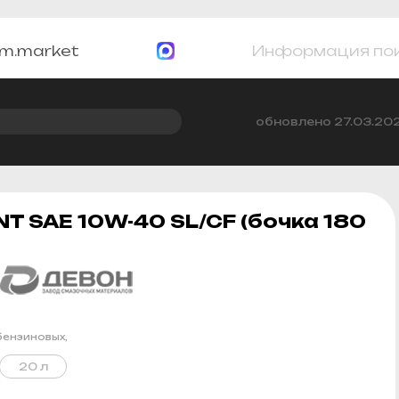
m.market
Информация по
обновлено 27.03.20
T SAE 10W-40 SL/CF (бочка 180
ензиновых,
20 л