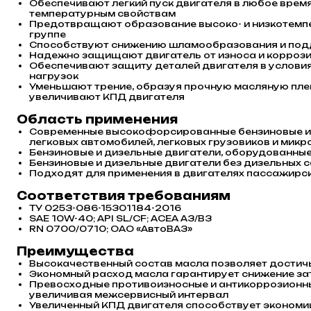
Обеспечивают легкий пуск двигателя в любое врем
температурным свойствам
Предотвращают образование высоко- и низкотемп
группе
Способствуют снижению шламообразования и под
Надежно защищают двигатель от износа и коррози
Обеспечивают защиту деталей двигателя в условия
нагрузок
Уменьшают трение, образуя прочную масляную пле
увеличивают КПД двигателя
Область применения
Современные высокофорсированные бензиновые и 
легковых автомобилей, легковых грузовиков и мик
Бензиновые и дизельные двигатели, оборудованны
Бензиновые и дизельные двигатели без дизельных 
Подходят для применения в двигателях пассажирс
Соответствия требованиям
ТУ 0253-086-15301184-2016
SAE 10W-40; API SL/CF; ACEA A3/B3
RN 0700/0710; ОАО «АвтоВАЗ»
Преимущества
Высокачественный состав масла позволяет достич
Экономный расход масла гарантирует снижение за
Превосходные противоизносные и антикоррозионн
увеличивая межсервисный интервал
Увеличенный КПД двигателя способствует экономи