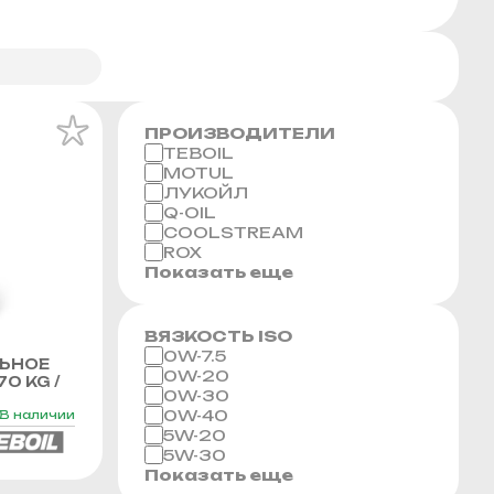
ПРОИЗВОДИТЕЛИ
TEBOIL
MOTUL
ЛУКОЙЛ
Q-OIL
COOLSTREAM
ROX
Показать еще
ВЯЗКОСТЬ ISO
0W-7.5
ЬНОЕ
0W-20
70 KG /
0W-30
0W-40
В наличии
5W-20
5W-30
Показать еще