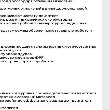
я года благодаря отличным вязкостно-
ературных отложений в цилиндро-поршневой
держивают чистоту двигателя
и в различных режимах эксплуатации
х высоких рабочих температур и предельных
нку, тем самым обеспечивают плавную работу и
дизельные двигатели импортных и отечественных
роавтобусов
е турбонаддувом
сажевых фильтров (DPF)
кого транспорта с пробегом
ь высокого уровня производительности двигателя
трат на смазочный материал
ые свойства эффективно защищают двигатель,
и топлива