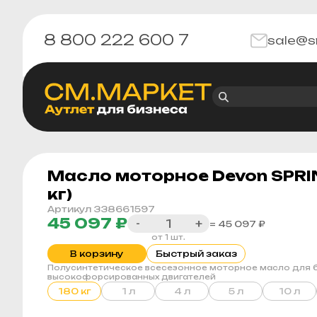
8 800 222 600 7
sale@s
Масло моторное Devon SPRIN
кг)
Артикул 338661597
45 097 ₽
-
+
= 45 097 ₽
от 1 шт.
В корзину
Быстрый заказ
Полусинтетическое всесезонное моторное масло для б
высокофорсированных двигателей
180 кг
1 л
4 л
5 л
10 л