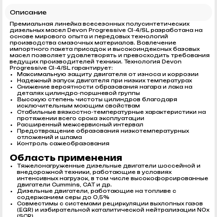
Описание
Премиальная линейка всесезонных полусинтетических
дизельных масел Devon Progressive CI-4/SL разработана на
основе мирового опыта и передовых технологий
производства смазочных материалов. Вовлечение
импортного пакета присадок и высокоиндексных базовых
масел позволяет удовлетворять и превосходить требования
ведущих производителей техники. Технология Devon
Progressive CI-4/SL гарантирует:
Максимальную защиту двигателя от износа и коррозии
Надежный запуск двигателя при низких температурах
Снижение вероятности образования нагара и лака на
деталях цилиндро-поршневой группы
Высокую степень чистоты цилиндров благодаря
исключительным моющим свойствам
Стабильные вязкостно-температурные характеристики на
протяжении всего срока эксплуатации
Расширенный межсервисный интервал
Предотвращение образования низкотемпературных
отложений и шлама
Контроль сажеобразования
Область применения
Тяжелонагруженные дизельные двигатели шоссейной и
внедорожной техники, работающие в условиях
интенсивных нагрузок, в том числе высокофорсированные
двигатели Cummins, CAT и др.
Дизельные двигатели, работающие на топливе с
содержанием серы до 0,5%
Совместимы с системами рециркуляции выхлопных газов
(EGR) и избирательной каталитической нейтрализации NOx
(SCR)