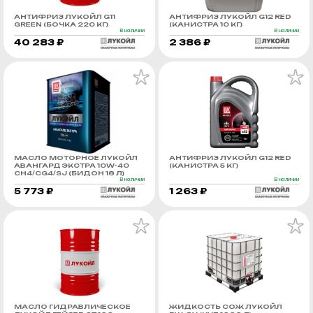
АНТИФРИЗ ЛУКОЙЛ G11
АНТИФРИЗ ЛУКОЙЛ G12 RED
GREEN (БОЧКА 220 КГ)
(КАНИСТРА 10 КГ)
В наличии
В наличии
40 283 ₽
2 386 ₽
МАСЛО МОТОРНОЕ ЛУКОЙЛ
АНТИФРИЗ ЛУКОЙЛ G12 RED
АВАНГАРД ЭКСТРА 10W-40
(КАНИСТРА 5 КГ)
CH4/CG4/SJ (БИДОН 18 Л)
В наличии
В наличии
5 773 ₽
1 263 ₽
МАСЛО ГИДРАВЛИЧЕСКОЕ
ЖИДКОСТЬ СОЖ ЛУКОЙЛ