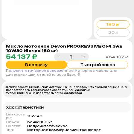
180 кг
20 л
Масло моторное Devon PROGRESSIVE CI-4 SAE
10W30 (бочка 180 кг)
54 137 ₽
-
+
= 54 137 ₽
В корзину
Быстрый заказ
Полусинтетическое всесезонное моторное масло для
дизельных двигателей класса Евро-5
В связи с частым изменением отпускных цен заводами мы окончательную цену
предоставляем только после обработки вашей заявки.
Указанная цена не является публичной офертой.
Характеристики
Вязкость
10W-40
ISO:
Объем:
бочка 180 кг
Состав:
Полусинтетическое
Тип:
Моторное коммерческий транспорт