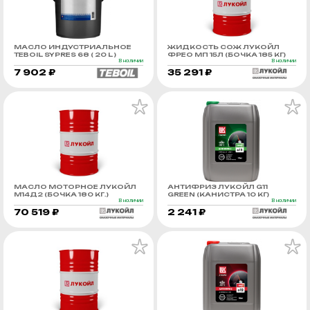
МАСЛО ИНДУСТРИАЛЬНОЕ
ЖИДКОСТЬ СОЖ ЛУКОЙЛ
TEBOIL SYPRES 68 ( 20 L )
ФРЕО МП 15Л (БОЧКА 185 КГ)
В наличии
В наличии
7 902 ₽
35 291 ₽
МАСЛО МОТОРНОЕ ЛУКОЙЛ
АНТИФРИЗ ЛУКОЙЛ G11
М14Д2 (БОЧКА 180 КГ.)
GREEN (КАНИСТРА 10 КГ)
В наличии
В наличии
70 519 ₽
2 241 ₽