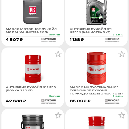
МАСЛО МОТОРНОЕ ЛУКОЙЛ
АНТИФРИЗ ЛУКОЙЛ G11
М8ДМ (КАНИСТРА 20Л)
GREEN (КАНИСТРА 5 КГ)
В наличии
В наличии
4 507 ₽
1 138 ₽
АНТИФРИЗ ЛУКОЙЛ G12 RED
МАСЛО ИНДУСТРИАЛЬНОЕ
(БОЧКА 220 КГ)
ТУРБИННОЕ ЛУКОЙЛ
ТОРНАДО М32 (БОЧКА 170 КГ)
В наличии
В наличии
42 638 ₽
85 002 ₽