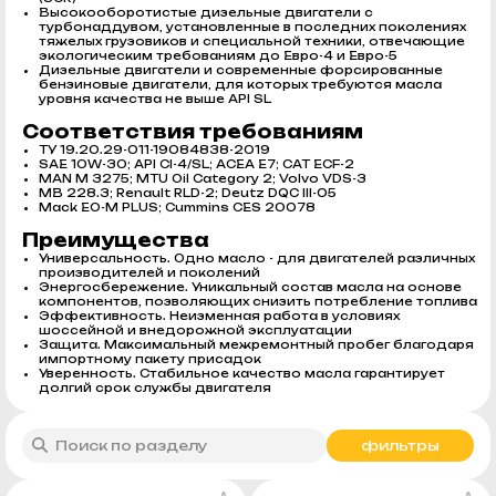
Высокооборотистые дизельные двигатели с
турбонаддувом, установленные в последних поколениях
тяжелых грузовиков и специальной техники, отвечающие
экологическим требованиям до Евро-4 и Евро-5
Дизельные двигатели и современные форсированные
бензиновые двигатели, для которых требуются масла
уровня качества не выше API SL
Соответствия требованиям
ТУ 19.20.29-011-19084838-2019
SAE 10W-30; API CI-4/SL; ACEA E7; CAT ECF-2
MAN M 3275; MTU Oil Category 2; Volvo VDS-3
MB 228.3; Renault RLD-2; Deutz DQC III-05
Mack EO-M PLUS; Cummins CES 20078
Преимущества
Универсальность. Одно масло - для двигателей различных
производителей и поколений
Энергосбережение. Уникальный состав масла на основе
компонентов, позволяющих снизить потребление топлива
Эффективность. Неизменная работа в условиях
шоссейной и внедорожной эксплуатации
Защита. Максимальный межремонтный пробег благодаря
импортному пакету присадок
Уверенность. Стабильное качество масла гарантирует
долгий срок службы двигателя
фильтры