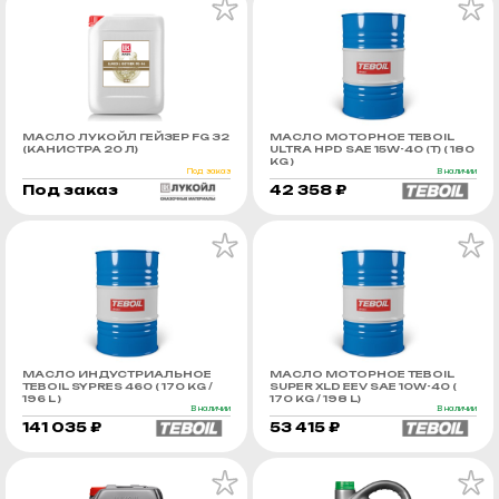
МАСЛО ЛУКОЙЛ ГЕЙЗЕР FG 32
МАСЛО МОТОРНОЕ TEBOIL
(КАНИСТРА 20 Л)
ULTRA HPD SAE 15W-40 (Т) ( 180
KG )
Под заказ
В наличии
Под заказ
42 358 ₽
МАСЛО ИНДУСТРИАЛЬНОЕ
МАСЛО МОТОРНОЕ TEBOIL
TEBOIL SYPRES 460 ( 170 KG /
SUPER XLD EEV SAE 10W-40 (
196 L )
170 KG / 198 L)
В наличии
В наличии
141 035 ₽
53 415 ₽