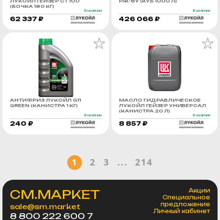
ЛУКОЙЛ ГЕЙЗЕР СТ 100
РЖ-8У (КУБ 1000 Л)
(БОЧКА 180 КГ)
В наличии
В наличии
62 337 ₽
426 066 ₽
АНТИФРИЗ ЛУКОЙЛ G11
МАСЛО ГИДРАВЛИЧЕСКОЕ
GREEN (КАНИСТРА 1 КГ)
ЛУКОЙЛ ГЕЙЗЕР УНИВЕРСАЛ
(КАНИСТРА 20 Л)
В наличии
В наличии
240 ₽
8 857 ₽
1
2
3
...
214
СМ.МАРКЕТ
Акции
Специальное
предложение
sale@sm.market
Личный кабинет
8 800 222 600 7