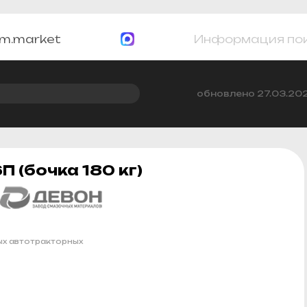
m.market
Информация по
обновлено 27.03.20
 (бочка 180 кг)
х автотракторных