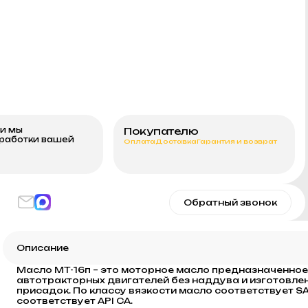
ми мы
Покупателю
бработки вашей
Оплата
Доставка
Гарантия и возврат
Обратный звонок
Описание
Масло МТ-16п – это моторное масло предназначенн
автотракторных двигателей без наддува и изготовле
присадок. По классу вязкости масло соответствует S
соответствует API CA.