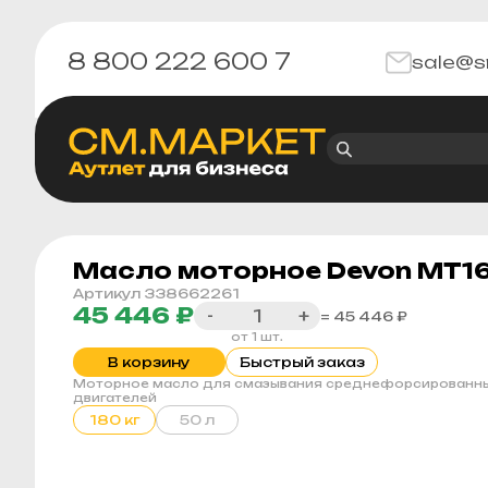
8 800 222 600 7
sale@s
Масло моторное Devon МТ16П
Артикул 338662261
45 446 ₽
-
+
= 45 446 ₽
от 1 шт.
В корзину
Быстрый заказ
Моторное масло для смазывания среднефорсированны
двигателей
180 кг
50 л