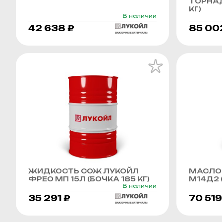
ТОРНАД
КГ)
В наличии
42 638 ₽
85 00
ЖИДКОСТЬ СОЖ ЛУКОЙЛ
МАСЛО
ФРЕО МП 15Л (БОЧКА 185 КГ)
М14Д2 (
В наличии
35 291 ₽
70 519