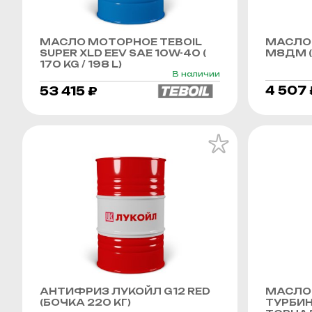
МАСЛО МОТОРНОЕ TEBOIL
МАСЛО
SUPER XLD EEV SAE 10W-40 (
М8ДМ (
170 KG / 198 L)
В наличии
4 507 
53 415 ₽
АНТИФРИЗ ЛУКОЙЛ G12 RED
МАСЛО
(БОЧКА 220 КГ)
ТУРБИ