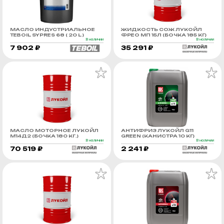
МАСЛО ИНДУСТРИАЛЬНОЕ
ЖИДКОСТЬ СОЖ ЛУКОЙЛ
TEBOIL SYPRES 68 ( 20 L )
ФРЕО МП 15Л (БОЧКА 185 КГ)
В наличии
В наличии
7 902 ₽
35 291 ₽
МАСЛО МОТОРНОЕ ЛУКОЙЛ
АНТИФРИЗ ЛУКОЙЛ G11
М14Д2 (БОЧКА 180 КГ.)
GREEN (КАНИСТРА 10 КГ)
В наличии
В наличии
70 519 ₽
2 241 ₽