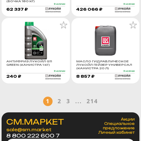
(БОЧКА 180 КГ)
В наличии
В наличии
62 337 ₽
426 066 ₽
АНТИФРИЗ ЛУКОЙЛ G11
МАСЛО ГИДРАВЛИЧЕСКОЕ
GREEN (КАНИСТРА 1 КГ)
ЛУКОЙЛ ГЕЙЗЕР УНИВЕРСАЛ
(КАНИСТРА 20 Л)
В наличии
В наличии
240 ₽
8 857 ₽
1
2
3
...
214
СМ.МАРКЕТ
Акции
Специальное
предложение
sale@sm.market
Личный кабинет
8 800 222 600 7