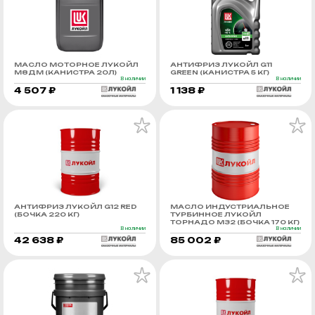
МАСЛО МОТОРНОЕ ЛУКОЙЛ
АНТИФРИЗ ЛУКОЙЛ G11
М8ДМ (КАНИСТРА 20Л)
GREEN (КАНИСТРА 5 КГ)
В наличии
В наличии
4 507 ₽
1 138 ₽
АНТИФРИЗ ЛУКОЙЛ G12 RED
МАСЛО ИНДУСТРИАЛЬНОЕ
(БОЧКА 220 КГ)
ТУРБИННОЕ ЛУКОЙЛ
ТОРНАДО М32 (БОЧКА 170 КГ)
В наличии
В наличии
42 638 ₽
85 002 ₽