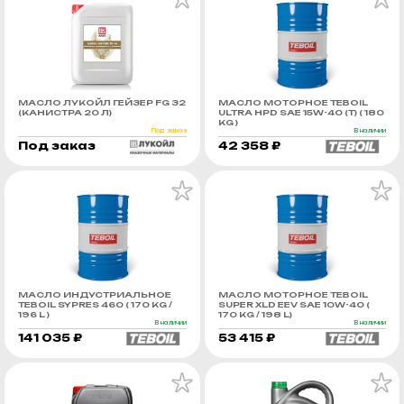
МАСЛО ЛУКОЙЛ ГЕЙЗЕР FG 32
МАСЛО МОТОРНОЕ TEBOIL
(КАНИСТРА 20 Л)
ULTRA HPD SAE 15W-40 (Т) ( 180
KG )
Под заказ
В наличии
Под заказ
42 358 ₽
МАСЛО ИНДУСТРИАЛЬНОЕ
МАСЛО МОТОРНОЕ TEBOIL
TEBOIL SYPRES 460 ( 170 KG /
SUPER XLD EEV SAE 10W-40 (
196 L )
170 KG / 198 L)
В наличии
В наличии
141 035 ₽
53 415 ₽