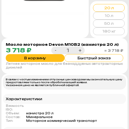
20 л
10 л
50 л
180 кг
Масло моторное Devon М10В2 (канистра 20 л)
3 718 ₽
-
+
= 3 718 ₽
В корзину
Быстрый заказ
Летнее моторное масло для безнаддувных автотракторных
дизелей
В связи с частым изменением отпускных цен заводами мы окончательную цену
предоставляем только после обработки вашей заявки.
Указанная цена не является публичной офертой.
Характеристики
Вязкость
ISO:
Объем:
канистра 20 л
Состав:
Минеральное
Тип:
Моторное коммерческий транспорт