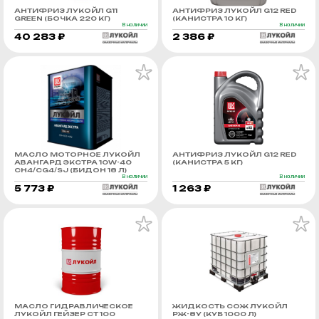
АНТИФРИЗ ЛУКОЙЛ G11
АНТИФРИЗ ЛУКОЙЛ G12 RED
GREEN (БОЧКА 220 КГ)
(КАНИСТРА 10 КГ)
В наличии
В наличии
40 283 ₽
2 386 ₽
МАСЛО МОТОРНОЕ ЛУКОЙЛ
АНТИФРИЗ ЛУКОЙЛ G12 RED
АВАНГАРД ЭКСТРА 10W-40
(КАНИСТРА 5 КГ)
CH4/CG4/SJ (БИДОН 18 Л)
В наличии
В наличии
5 773 ₽
1 263 ₽
МАСЛО ГИДРАВЛИЧЕСКОЕ
ЖИДКОСТЬ СОЖ ЛУКОЙЛ
ЛУКОЙЛ ГЕЙЗЕР СТ 100
РЖ-8У (КУБ 1000 Л)