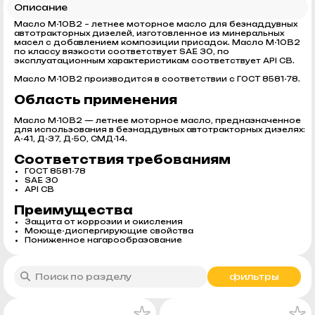
Описание
Масло М-10В2 – летнее моторное масло для безнаддувных
автотракторных дизелей, изготовленное из минеральных
масел с добавлением композиции присадок. Масло М-10В2
по классу вязкости соответствует SAE 30, по
эксплуатационным характеристикам соответствует API CB.
Масло М-10В2 производится в соответствии с ГОСТ 8581-78.
Область применения
Масло М-10В2 — летнее моторное масло, предназначенное
для использования в безнаддувных автотракторных дизелях:
А-41, Д-37, Д-50, СМД-14.
Соответствия требованиям
ГОСТ 8581-78
SAE 30
API CB
Преимущества
Защита от коррозии и окисления
Моюще-диспергирующие свойства
Пониженное нагарообразование
фильтры