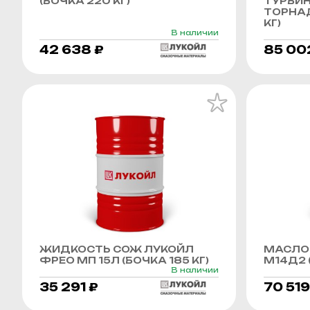
(БОЧКА 220 КГ)
ТУРБИ
ТОРНАД
КГ)
В наличии
42 638 ₽
85 00
ЖИДКОСТЬ СОЖ ЛУКОЙЛ
МАСЛО
ФРЕО МП 15Л (БОЧКА 185 КГ)
М14Д2 (
В наличии
35 291 ₽
70 519