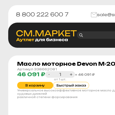
8 800 222 600 7
sale@s
Масло моторное Devon М-20Г
Артикул 338662081
46 091 ₽
-
+
= 46 091 ₽
от 1 шт.
В корзину
Быстрый заказ
Универсальное высокоэффективное моторное масло д
судовых дизелей
различной степени форсирования