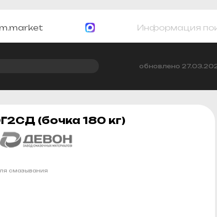
m.market
Информация по
обновлено 27.03.20
2СД (бочка 180 кг)
ля смазывания