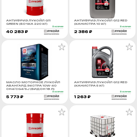
АНТИФРИЗ ЛУКОЙЛ G11
АНТИФРИЗ ЛУКОЙЛ G12 RED
GREEN (БОЧКА 220 КГ)
(КАНИСТРА 10 КГ)
В наличии
В наличии
40 283 ₽
2 386 ₽
МАСЛО МОТОРНОЕ ЛУКОЙЛ
АНТИФРИЗ ЛУКОЙЛ G12 RED
АВАНГАРД ЭКСТРА 10W-40
(КАНИСТРА 5 КГ)
CH4/CG4/SJ (БИДОН 18 Л)
В наличии
В наличии
5 773 ₽
1 263 ₽