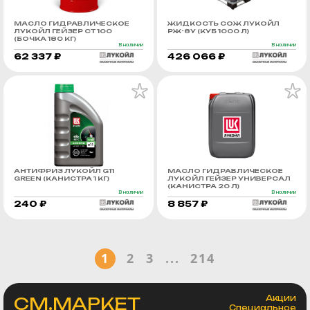
МАСЛО ГИДРАВЛИЧЕСКОЕ
ЖИДКОСТЬ СОЖ ЛУКОЙЛ
ЛУКОЙЛ ГЕЙЗЕР СТ 100
РЖ-8У (КУБ 1000 Л)
(БОЧКА 180 КГ)
В наличии
В наличии
62 337 ₽
426 066 ₽
АНТИФРИЗ ЛУКОЙЛ G11
МАСЛО ГИДРАВЛИЧЕСКОЕ
GREEN (КАНИСТРА 1 КГ)
ЛУКОЙЛ ГЕЙЗЕР УНИВЕРСАЛ
(КАНИСТРА 20 Л)
В наличии
В наличии
240 ₽
8 857 ₽
1
2
3
...
214
СМ.МАРКЕТ
Акции
Специальное