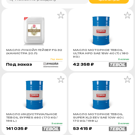
МАСЛО ЛУКОЙЛ ГЕЙЗЕР FG 32
МАСЛО МОТОРНОЕ TEBOIL
(КАНИСТРА 20 Л)
ULTRA HPD SAE 15W-40 (Т) ( 180
KG )
Под заказ
В наличии
Под заказ
42 358 ₽
МАСЛО ИНДУСТРИАЛЬНОЕ
МАСЛО МОТОРНОЕ TEBOIL
TEBOIL SYPRES 460 ( 170 KG /
SUPER XLD EEV SAE 10W-40 (
196 L )
170 KG / 198 L)
В наличии
В наличии
141 035 ₽
53 415 ₽