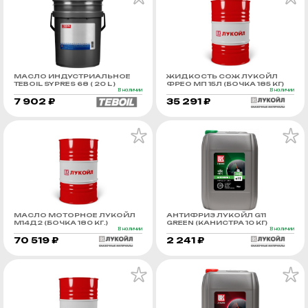
МАСЛО ИНДУСТРИАЛЬНОЕ
ЖИДКОСТЬ СОЖ ЛУКОЙЛ
TEBOIL SYPRES 68 ( 20 L )
ФРЕО МП 15Л (БОЧКА 185 КГ)
В наличии
В наличии
7 902 ₽
35 291 ₽
МАСЛО МОТОРНОЕ ЛУКОЙЛ
АНТИФРИЗ ЛУКОЙЛ G11
М14Д2 (БОЧКА 180 КГ.)
GREEN (КАНИСТРА 10 КГ)
В наличии
В наличии
70 519 ₽
2 241 ₽