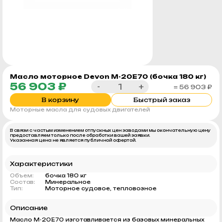
Масло моторное Devon М-20Е70 (бочка 180 кг)
56 903 ₽
-
+
= 56 903 ₽
В корзину
Быстрый заказ
Моторные масла для судовых двигателей
В связи с частым изменением отпускных цен заводами мы окончательную цену
предоставляем только после обработки вашей заявки.
Указанная цена не является публичной офертой.
Характеристики
Объем:
бочка 180 кг
Состав:
Минеральное
Тип:
Моторное судовое, тепловозное
Описание
Масло М-20Е70 изготавливается из базовых минеральных