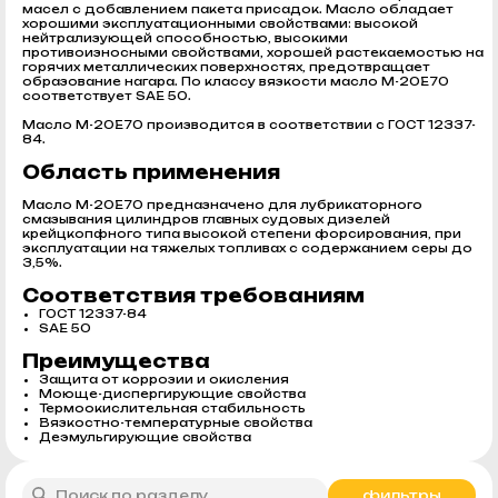
масел с добавлением пакета присадок. Масло обладает
хорошими эксплуатационными свойствами: высокой
нейтрализующей способностью, высокими
противоизносными свойствами, хорошей растекаемостью на
горячих металлических поверхностях, предотвращает
образование нагара. По классу вязкости масло М-20Е70
соответствует SAE 50.
Масло М-20Е70 производится в соответствии с ГОСТ 12337-
84.
Область применения
Масло М-20Е70 предназначено для лубрикаторного
смазывания цилиндров главных судовых дизелей
крейцкопфного типа высокой степени форсирования, при
эксплуатации на тяжелых топливах с содержанием серы до
3,5%.
Соответствия требованиям
ГОСТ 12337-84
SAE 50
Преимущества
Защита от коррозии и окисления
Моюще-диспергирующие свойства
Термоокислительная стабильность
Вязкостно-температурные свойства
Деэмульгирующие свойства
фильтры