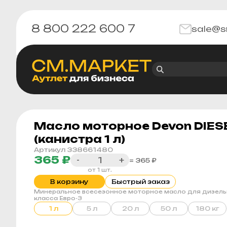
8 800 222 600 7
sale@s
Масло моторное Devon DIЕSE
(канистра 1 л)
Артикул 338661480
365 ₽
-
+
= 365 ₽
от 1 шт.
В корзину
Быстрый заказ
Минеральное всесезонное моторное масло для дизель
класса Евро-3
1 л
5 л
20 л
50 л
180 кг