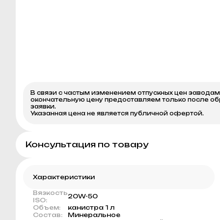
В связи с частым изменением отпускных цен завода
окончательную цену предоставляем только после о
заявки.
Указанная цена не является публичной офертой.
Консультация по товару
Характеристики
Вязкость
20W-50
ISO:
Объем:
канистра 1 л
Состав:
Минеральное