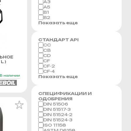
A3
A5
B1
B2
Показать еще
СТАНДАРТ API
CC
CB
CD
ЬНОЕ
CF
L )
CF-2
CF-4
В наличии
Показать еще
СПЕЦИФИКАЦИИ И
ОДОБРЕНИЯ
DIN 51506
DIN 51517-3
DIN 51524-2
DIN 51524-3
ISO 11158
ASTM D6158