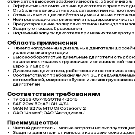
отличается высокой эффективностью, обеспечивая:
Эффективное смазывание двигателя и превосходну
Стабильные вязкостные характеристики на протяже
Отличные моющие свойства и уменьшение отложени
Нейтрализацию загрязнений и поддержание чистот
Предотвращение полировки стенок цилиндров и за
Защиту от сажеобразования
Надежный запуск двигателя при низких температур
Область применения
Тяжелонагруженные дизельные двигатели шоссейно
условиях эксплуатации
Высокооборотистые дизельные двигатели с турбону
поколениях тяжелых грузовиков и специальной тех
Евро-2 и Евро-3
Дизельные двигатели, работающие на топливе с со
Соответствуют требованиям API SL, предъявляемым
автомобилей, микроавтобусов и легких грузовико
двигателей
Соответствия требованиям
ТУ 0253-057-15301184-2015
SAE 20W-50; API CH-4/SL
MAN M 3275; MTU Oil Category 2
ОАО "Камаз"; ОАО "Автодизель"
Преимущества
Чистый двигатель - малые затраты на эксплуатаци
Защита двигателя от износа и коррозии сокращает