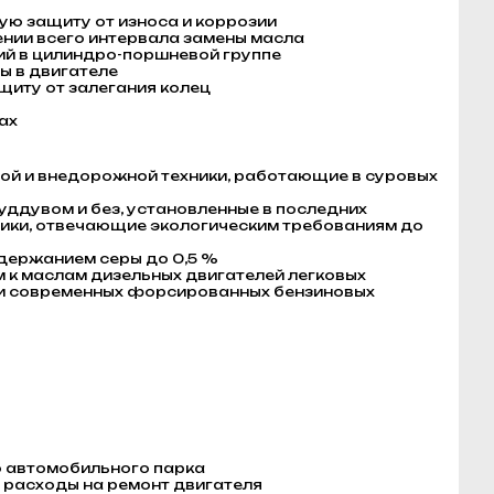
ю защиту от износа и коррозии
нии всего интервала замены масла
й в цилиндро-поршневой группе
ы в двигателе
щиту от залегания колец
ах
й и внедорожной техники, работающие в суровых
ддувом и без, установленные в последних
ники, отвечающие экологическим требованиям до
держанием серы до 0,5 %
 к маслам дизельных двигателей легковых
в и современных форсированных бензиновых
ю автомобильного парка
 расходы на ремонт двигателя