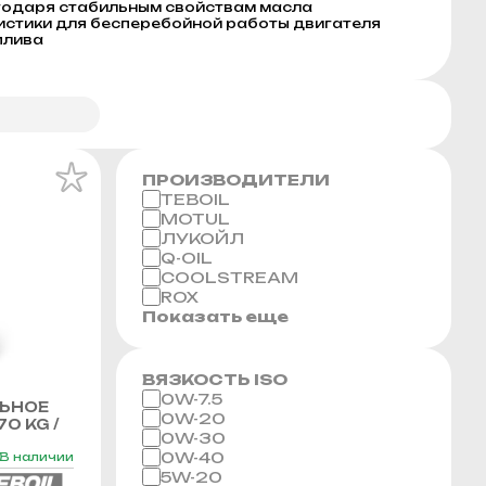
годаря стабильным свойствам масла
стики для бесперебойной работы двигателя
плива
ПРОИЗВОДИТЕЛИ
TEBOIL
MOTUL
ЛУКОЙЛ
Q-OIL
COOLSTREAM
ROX
Показать еще
ВЯЗКОСТЬ ISO
0W-7.5
ЬНОЕ
0W-20
70 KG /
0W-30
0W-40
В наличии
5W-20