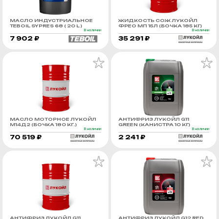
МАСЛО ИНДУСТРИАЛЬНОЕ
ЖИДКОСТЬ СОЖ ЛУКОЙЛ
TEBOIL SYPRES 68 ( 20 L )
ФРЕО МП 15Л (БОЧКА 185 КГ)
В наличии
В наличии
7 902 ₽
35 291 ₽
МАСЛО МОТОРНОЕ ЛУКОЙЛ
АНТИФРИЗ ЛУКОЙЛ G11
М14Д2 (БОЧКА 180 КГ.)
GREEN (КАНИСТРА 10 КГ)
В наличии
В наличии
70 519 ₽
2 241 ₽
АНТИФРИЗ ЛУКОЙЛ G11
АНТИФРИЗ ЛУКОЙЛ G12 RED