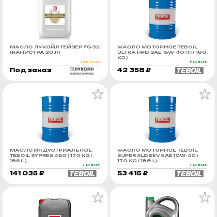
МАСЛО ЛУКОЙЛ ГЕЙЗЕР FG 32
МАСЛО МОТОРНОЕ TEBOIL
(КАНИСТРА 20 Л)
ULTRA HPD SAE 15W-40 (Т) ( 180
KG )
Под заказ
В наличии
Под заказ
42 358 ₽
МАСЛО ИНДУСТРИАЛЬНОЕ
МАСЛО МОТОРНОЕ TEBOIL
TEBOIL SYPRES 460 ( 170 KG /
SUPER XLD EEV SAE 10W-40 (
196 L )
170 KG / 198 L)
В наличии
В наличии
141 035 ₽
53 415 ₽