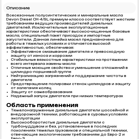
Описание
Всесезонные полусинтетические и минеральные масла
Devon Diesel CH-4/SL премиум-класса соответствует жестким
требованиям ведущих производителей дизельных
двигателей. Исключительные эксплуатационные
характеристики обеспечивают высокоочищенные базовые
масла, специальный пакет присадок и импортные
загустители. Данная линейка масел предназначена для
работы в тяжелых условиях и отличается высокой
эффективностью, обеспечивая:
Эффективное смазывание двигателя и превосходную
защиту от износа и коррозии
Стабильные вязкостные характеристики на протяжении
всего интервала замены масла
Отличные моющие свойства и уменьшение отложений в
цилиндро-поршневой группе
Нейтрализацию загрязнений и поддержание чистоты в
двигателе
Предотвращение полировки стенок цилиндров и защиту
от залегания колец
Защиту от сажеобразования
Надежный запуск двигателя при низких температурах
Область применения
Тяжелонагруженные дизельные двигатели шоссейной и
внедорожной техники, работающие в суровых условиях
эксплуатации
Высокооборотистые дизельные двигатели с
турбонуддувом и без, установленные в последних
поколениях тяжелых грузовиков и специальной техники,
отвечающие экологическим требованиям до Евро-2 и
Евро-3