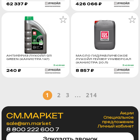
62 337 ₽
426 066 ₽
АНТИФРИЗ ЛУКОЙЛ G11
МАСЛО ГИДРАВЛИЧЕСКОЕ
GREEN (КАНИСТРА 1 КГ)
ЛУКОЙЛ ГЕЙЗЕР УНИВЕРСАЛ
(КАНИСТРА 20 Л)
В наличии
В наличии
240 ₽
8 857 ₽
1
2
3
...
214
СМ.МАРКЕТ
Акции
Специальное
предложение
sale@sm.market
Личный кабинет
8 800 222 600 7
Заказать звонок