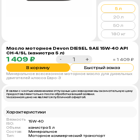
5 л
20 л
50 л
180 кг
Масло моторное Devon DIЕSEL SAE 15W-40 API
CH-4/SL (канистра 5 л)
1 409 ₽
-
+
= 1 409 ₽
В корзину
Быстрый заказ
Минеральное всесезонное моторное масло для дизельных
двигателей класса Евро-3
В связи с частым изменением отпускных цен заводами мы окончательную цену
предоставляем только после обработки вашей заявки.
Указанная цена не является публичной офертой.
Характеристики
Вязкость
15W-40
ISO:
Объем:
канистра 5 л
Состав:
Минеральное
Тип:
Моторное коммерческий транспорт