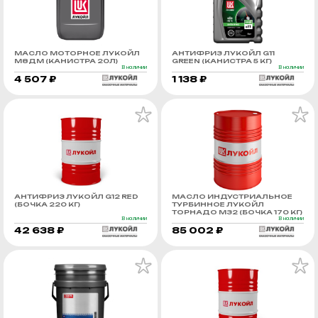
МАСЛО МОТОРНОЕ ЛУКОЙЛ
АНТИФРИЗ ЛУКОЙЛ G11
М8ДМ (КАНИСТРА 20Л)
GREEN (КАНИСТРА 5 КГ)
В наличии
В наличии
4 507 ₽
1 138 ₽
АНТИФРИЗ ЛУКОЙЛ G12 RED
МАСЛО ИНДУСТРИАЛЬНОЕ
(БОЧКА 220 КГ)
ТУРБИННОЕ ЛУКОЙЛ
ТОРНАДО М32 (БОЧКА 170 КГ)
В наличии
В наличии
42 638 ₽
85 002 ₽