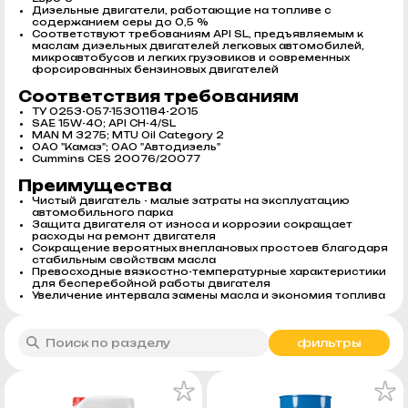
Дизельные двигатели, работающие на топливе с
содержанием серы до 0,5 %
Соответствуют требованиям API SL, предъявляемым к
маслам дизельных двигателей легковых автомобилей,
микроавтобусов и легких грузовиков и современных
форсированных бензиновых двигателей
Соответствия требованиям
ТУ 0253-057-15301184-2015
SAE 15W-40; API CH-4/SL
MAN M 3275; MTU Oil Category 2
ОАО "Камаз"; ОАО "Автодизель"
Cummins CES 20076/20077
Преимущества
Чистый двигатель - малые затраты на эксплуатацию
автомобильного парка
Защита двигателя от износа и коррозии сокращает
расходы на ремонт двигателя
Сокращение вероятных внеплановых простоев благодаря
стабильным свойствам масла
Превосходные вязкостно-температурные характеристики
для бесперебойной работы двигателя
Увеличение интервала замены масла и экономия топлива
фильтры