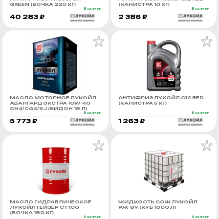
GREEN (БОЧКА 220 КГ)
(КАНИСТРА 10 КГ)
В наличии
В наличии
40 283 ₽
2 386 ₽
МАСЛО МОТОРНОЕ ЛУКОЙЛ
АНТИФРИЗ ЛУКОЙЛ G12 RED
АВАНГАРД ЭКСТРА 10W-40
(КАНИСТРА 5 КГ)
CH4/CG4/SJ (БИДОН 18 Л)
В наличии
В наличии
5 773 ₽
1 263 ₽
МАСЛО ГИДРАВЛИЧЕСКОЕ
ЖИДКОСТЬ СОЖ ЛУКОЙЛ
ЛУКОЙЛ ГЕЙЗЕР СТ 100
РЖ-8У (КУБ 1000 Л)
(БОЧКА 180 КГ)
В наличии
В наличии