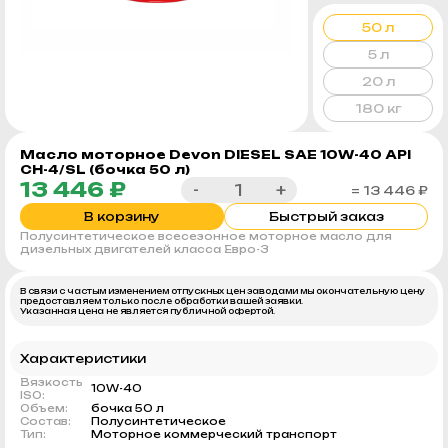
50 л
5 л
20 л
180 кг
Масло моторное Devon DIЕSEL SAE 10W-40 API
CH-4/SL (бочка 50 л)
13 446 ₽
-
+
= 13 446 ₽
В корзину
Быстрый заказ
Полусинтетическое всесезонное моторное масло для
дизельных двигателей класса Евро-3
В связи с частым изменением отпускных цен заводами мы окончательную цену
предоставляем только после обработки вашей заявки.
Указанная цена не является публичной офертой.
Характеристики
Вязкость
10W-40
ISO:
Объем:
бочка 50 л
Состав:
Полусинтетическое
Тип:
Моторное коммерческий транспорт