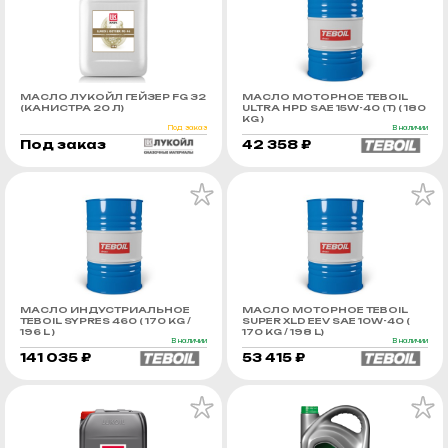
МАСЛО ЛУКОЙЛ ГЕЙЗЕР FG 32
МАСЛО МОТОРНОЕ TEBOIL
(КАНИСТРА 20 Л)
ULTRA HPD SAE 15W-40 (Т) ( 180
KG )
Под заказ
В наличии
Под заказ
42 358 ₽
МАСЛО ИНДУСТРИАЛЬНОЕ
МАСЛО МОТОРНОЕ TEBOIL
TEBOIL SYPRES 460 ( 170 KG /
SUPER XLD EEV SAE 10W-40 (
196 L )
170 KG / 198 L)
В наличии
В наличии
141 035 ₽
53 415 ₽