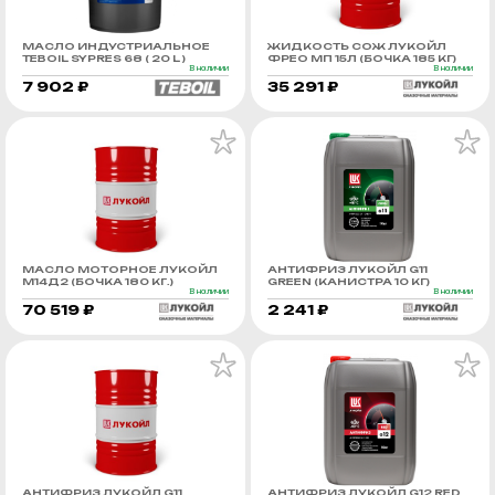
МАСЛО ИНДУСТРИАЛЬНОЕ
ЖИДКОСТЬ СОЖ ЛУКОЙЛ
TEBOIL SYPRES 68 ( 20 L )
ФРЕО МП 15Л (БОЧКА 185 КГ)
В наличии
В наличии
7 902 ₽
35 291 ₽
МАСЛО МОТОРНОЕ ЛУКОЙЛ
АНТИФРИЗ ЛУКОЙЛ G11
М14Д2 (БОЧКА 180 КГ.)
GREEN (КАНИСТРА 10 КГ)
В наличии
В наличии
70 519 ₽
2 241 ₽
АНТИФРИЗ ЛУКОЙЛ G11
АНТИФРИЗ ЛУКОЙЛ G12 RED