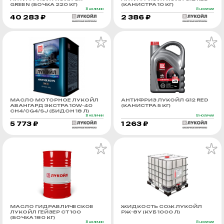
GREEN (БОЧКА 220 КГ)
(КАНИСТРА 10 КГ)
В наличии
В наличии
40 283 ₽
2 386 ₽
МАСЛО МОТОРНОЕ ЛУКОЙЛ
АНТИФРИЗ ЛУКОЙЛ G12 RED
АВАНГАРД ЭКСТРА 10W-40
(КАНИСТРА 5 КГ)
CH4/CG4/SJ (БИДОН 18 Л)
В наличии
В наличии
5 773 ₽
1 263 ₽
МАСЛО ГИДРАВЛИЧЕСКОЕ
ЖИДКОСТЬ СОЖ ЛУКОЙЛ
ЛУКОЙЛ ГЕЙЗЕР СТ 100
РЖ-8У (КУБ 1000 Л)
(БОЧКА 180 КГ)
В наличии
В наличии