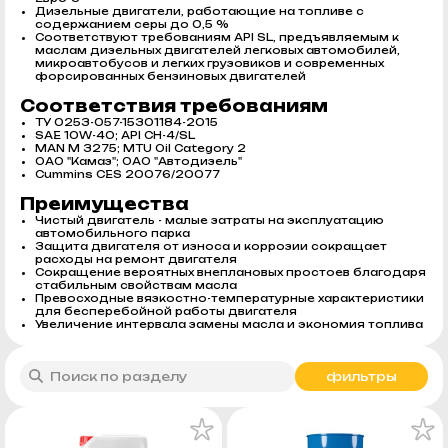
Дизельные двигатели, работающие на топливе с
содержанием серы до 0,5 %
Соответствуют требованиям API SL, предъявляемым к
маслам дизельных двигателей легковых автомобилей,
микроавтобусов и легких грузовиков и современных
форсированных бензиновых двигателей
Соответствия требованиям
ТУ 0253-057-15301184-2015
SAE 10W-40; API CH-4/SL
MAN M 3275; MTU Oil Category 2
ОАО "Камаз"; ОАО "Автодизель"
Cummins CES 20076/20077
Преимущества
Чистый двигатель - малые затраты на эксплуатацию
автомобильного парка
Защита двигателя от износа и коррозии сокращает
расходы на ремонт двигателя
Сокращение вероятных внеплановых простоев благодаря
стабильным свойствам масла
Превосходные вязкостно-температурные характеристики
для бесперебойной работы двигателя
Увеличение интервала замены масла и экономия топлива
фильтры