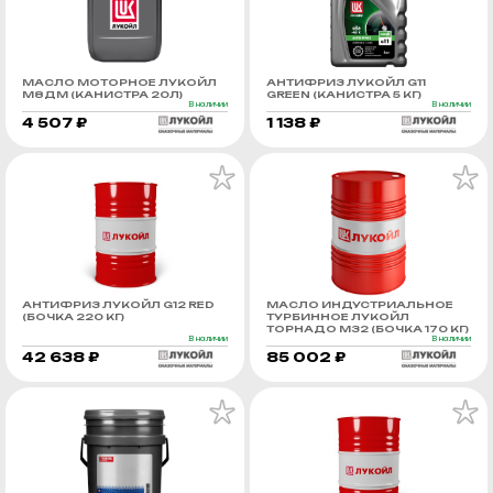
МАСЛО МОТОРНОЕ ЛУКОЙЛ
АНТИФРИЗ ЛУКОЙЛ G11
М8ДМ (КАНИСТРА 20Л)
GREEN (КАНИСТРА 5 КГ)
В наличии
В наличии
4 507 ₽
1 138 ₽
АНТИФРИЗ ЛУКОЙЛ G12 RED
МАСЛО ИНДУСТРИАЛЬНОЕ
(БОЧКА 220 КГ)
ТУРБИННОЕ ЛУКОЙЛ
ТОРНАДО М32 (БОЧКА 170 КГ)
В наличии
В наличии
42 638 ₽
85 002 ₽