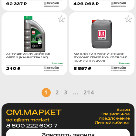
62 337 ₽
426 066 ₽
АНТИФРИЗ ЛУКОЙЛ G11
МАСЛО ГИДРАВЛИЧЕСКОЕ
GREEN (КАНИСТРА 1 КГ)
ЛУКОЙЛ ГЕЙЗЕР УНИВЕРСАЛ
(КАНИСТРА 20 Л)
В наличии
В наличии
240 ₽
8 857 ₽
1
2
3
...
214
СМ.МАРКЕТ
Акции
Специальное
предложение
sale@sm.market
Личный кабинет
8 800 222 600 7
Заказать звонок