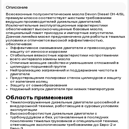
Описание
Всесезонные полусинтетические масла Devon Diesel CH-4/SL
премиум-класса соответствует жестким требованиям
ведущих производителей дизельных двигателей.
Исключительные эксплуатационные характеристики
обеспечивают высокоочищенные базовые масла,
специальный пакет присадок и импортные загустители.
Данная линейка масел предназначена для работы в тяжелых
условиях и отличается высокой эффективностью,
обеспечивая:
Эффективное смазывание двигателя и превосходную
защиту от износа и коррозии
Стабильные вязкостные характеристики на протяжении
всего интервала замены масла
Отличные моющие свойства и уменьшение отложений в
цилиндро-поршневой группе
Нейтрализацию загрязнений и поддержание чистоты в
двигателе
Предотвращение полировки стенок цилиндров и защиту
от залегания колец
Защиту от сажеобразования
Надежный запуск двигателя при низких температурах
Область применения
Тяжелонагруженные дизельные двигатели шоссейной и
внедорожной техники, работающие в суровых условиях
эксплуатации
Высокооборотистые дизельные двигатели с
турбонуддувом и без, установленные в последних
поколениях тяжелых грузовиков и специальной техники,
отвечающие экологическим требованиям до Евро-2 и
Евро-3