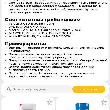
Соответствуют требованиям API SL и могут быть применены
в дизельных и современных форсированных бензиновых
двигателях легковых автомобилей, микроавтобусов и
легковых грузовиков
Соответствия требованиям
ТУ 0253-050-15301184-2015
SAE 10W-30; API CI-4/SL
MAN M 3275; MTU Oil Category 2; Volvo VDS-3
MB 228.3; Renault RLD-2; Deutz DQC III-05
Mack EO-M PLUS; Cummins CES 20078
Преимущества
Экономия топлива за счет использования синтетических
компонентов
Снижение расхода масла на угар благодаря
сбалансированному пакету присадок
Прекрасные всесезонные характеристики - беспроблемный
пуск при экстремально низких температурах
Сверхвысокая защита от износа позволяет дольше
эксплуатировать технику
Стабильность свойств масла приводит к снижению
вероятности внеплановых простоев техники
фильтры