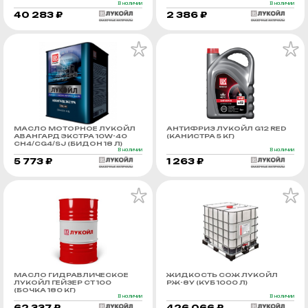
В наличии
В наличии
40 283 ₽
2 386 ₽
МАСЛО МОТОРНОЕ ЛУКОЙЛ
АНТИФРИЗ ЛУКОЙЛ G12 RED
АВАНГАРД ЭКСТРА 10W-40
(КАНИСТРА 5 КГ)
CH4/CG4/SJ (БИДОН 18 Л)
В наличии
В наличии
5 773 ₽
1 263 ₽
МАСЛО ГИДРАВЛИЧЕСКОЕ
ЖИДКОСТЬ СОЖ ЛУКОЙЛ
ЛУКОЙЛ ГЕЙЗЕР СТ 100
РЖ-8У (КУБ 1000 Л)
(БОЧКА 180 КГ)
В наличии
В наличии
62 337 ₽
426 066 ₽