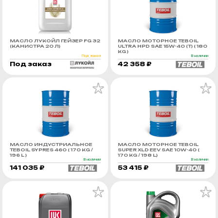
МАСЛО ЛУКОЙЛ ГЕЙЗЕР FG 32
МАСЛО МОТОРНОЕ TEBOIL
(КАНИСТРА 20 Л)
ULTRA HPD SAE 15W-40 (Т) ( 180
KG )
Под заказ
В наличии
Под заказ
42 358 ₽
МАСЛО ИНДУСТРИАЛЬНОЕ
МАСЛО МОТОРНОЕ TEBOIL
TEBOIL SYPRES 460 ( 170 KG /
SUPER XLD EEV SAE 10W-40 (
196 L )
170 KG / 198 L)
В наличии
В наличии
141 035 ₽
53 415 ₽