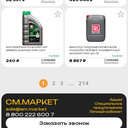
АНТИФРИЗ ЛУКОЙЛ G11
МАСЛО ГИДРАВЛИЧЕСКОЕ
GREEN (КАНИСТРА 1 КГ)
ЛУКОЙЛ ГЕЙЗЕР УНИВЕРСАЛ
(КАНИСТРА 20 Л)
В наличии
В наличии
240 ₽
8 857 ₽
1
2
3
...
214
СМ.МАРКЕТ
Акции
Специальное
предложение
sale@sm.market
Личный кабинет
8 800 222 600 7
Заказать звонок