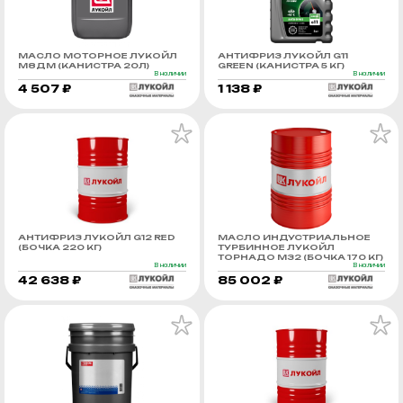
МАСЛО МОТОРНОЕ ЛУКОЙЛ
АНТИФРИЗ ЛУКОЙЛ G11
М8ДМ (КАНИСТРА 20Л)
GREEN (КАНИСТРА 5 КГ)
В наличии
В наличии
4 507 ₽
1 138 ₽
АНТИФРИЗ ЛУКОЙЛ G12 RED
МАСЛО ИНДУСТРИАЛЬНОЕ
(БОЧКА 220 КГ)
ТУРБИННОЕ ЛУКОЙЛ
ТОРНАДО М32 (БОЧКА 170 КГ)
В наличии
В наличии
42 638 ₽
85 002 ₽