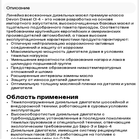
Описание
Линейка всесезонных дизельных масел премиум-класса
Devon Diesel CI-4 – это новая разработка на основе
импортного загустителя, высокоочищенных базовых масел и
тщательно подобранного пакета присадок. Соответствие
требованиям крупнейших европейских и американских
производителей автомобилей, а также высокие
эксплуатационные характеристики продукта гарантируют:
Отличную нейтрализацию коррозионно-активных
соединений и защиту от коррозии
Максимальную мощность двигателя даже в условиях
тяжелых нагрузок
Уменьшение вероятности образования нагара и лака в
цилиндро-поршневой группе
Предотвращение образования низкотемпературных
отложений и шлама
Расширенные интервалы замены масла
Защиту от износа деталей двигателя
Оптимальную толщину масляной пленки на деталях и узлах
двигателя
Область применения
Тяжелонагруженные дизельные двигатели шоссейной и
внедорожной техники, работающие в суровых условиях
эксплуатации
Высокооборотистые дизельные двигатели с
турбонаддувом, установленные в последних поколениях
тяжелых грузовиков и специальной техники, отвечающие
экологическим требованиям до Евро-3 и Евро-4
Дизельные двигатели, имеющие систему рециркуляции
выхлопных газов (EGR) и работающие на топливе с
содержанием серы до 0,5%