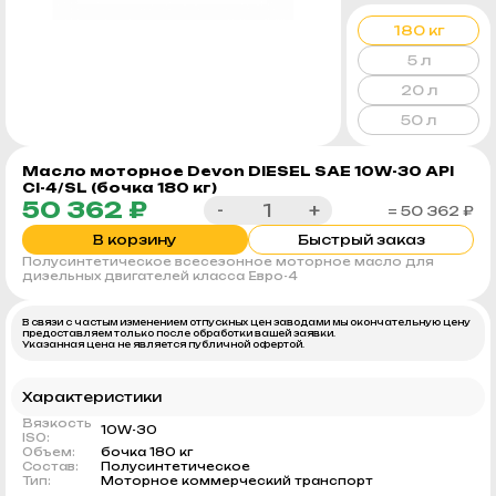
180 кг
5 л
20 л
50 л
Масло моторное Devon DIЕSEL SAE 10W-30 API
CI-4/SL (бочка 180 кг)
50 362 ₽
-
+
= 50 362 ₽
В корзину
Быстрый заказ
Полусинтетическое всесезонное моторное масло для
дизельных двигателей класса Евро-4
В связи с частым изменением отпускных цен заводами мы окончательную цену
предоставляем только после обработки вашей заявки.
Указанная цена не является публичной офертой.
Характеристики
Вязкость
10W-30
ISO:
Объем:
бочка 180 кг
Состав:
Полусинтетическое
Тип:
Моторное коммерческий транспорт