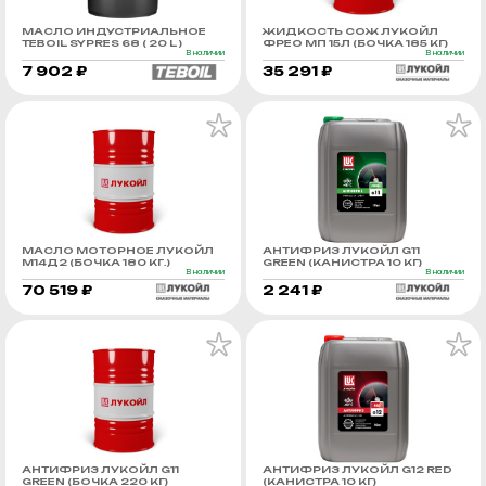
МАСЛО ИНДУСТРИАЛЬНОЕ
ЖИДКОСТЬ СОЖ ЛУКОЙЛ
TEBOIL SYPRES 68 ( 20 L )
ФРЕО МП 15Л (БОЧКА 185 КГ)
В наличии
В наличии
7 902 ₽
35 291 ₽
МАСЛО МОТОРНОЕ ЛУКОЙЛ
АНТИФРИЗ ЛУКОЙЛ G11
М14Д2 (БОЧКА 180 КГ.)
GREEN (КАНИСТРА 10 КГ)
В наличии
В наличии
70 519 ₽
2 241 ₽
АНТИФРИЗ ЛУКОЙЛ G11
АНТИФРИЗ ЛУКОЙЛ G12 RED
GREEN (БОЧКА 220 КГ)
(КАНИСТРА 10 КГ)