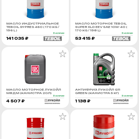
МАСЛО ИНДУСТРИАЛЬНОЕ
МАСЛО МОТОРНОЕ TEBOIL
TEBOIL SYPRES 460 ( 170 KG /
SUPER XLD EEV SAE 10W-40 (
196 L )
170 KG / 198 L)
В наличии
В наличии
141 035 ₽
53 415 ₽
МАСЛО МОТОРНОЕ ЛУКОЙЛ
АНТИФРИЗ ЛУКОЙЛ G11
М8ДМ (КАНИСТРА 20Л)
GREEN (КАНИСТРА 5 КГ)
В наличии
В наличии
4 507 ₽
1 138 ₽