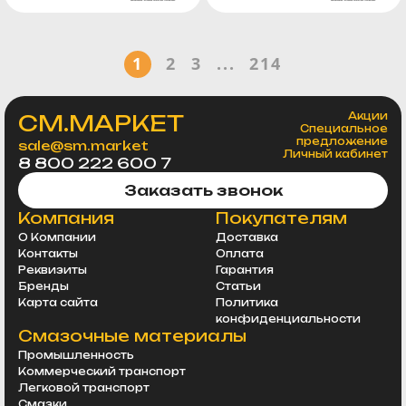
1
2
3
...
214
СМ.МАРКЕТ
Акции
Специальное
предложение
sale@sm.market
Личный кабинет
8 800 222 600 7
Заказать звонок
Компания
Покупателям
О Компании
Доставка
Контакты
Оплата
Реквизиты
Гарантия
Бренды
Статьи
Карта сайта
Политика
конфиденциальности
Смазочные материалы
Промышленность
Коммерческий транспорт
Легковой транспорт
Смазки