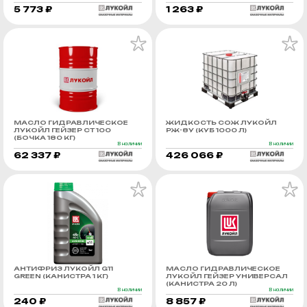
5 773 ₽
1 263 ₽
МАСЛО ГИДРАВЛИЧЕСКОЕ
ЖИДКОСТЬ СОЖ ЛУКОЙЛ
ЛУКОЙЛ ГЕЙЗЕР СТ 100
РЖ-8У (КУБ 1000 Л)
(БОЧКА 180 КГ)
В наличии
В наличии
62 337 ₽
426 066 ₽
АНТИФРИЗ ЛУКОЙЛ G11
МАСЛО ГИДРАВЛИЧЕСКОЕ
GREEN (КАНИСТРА 1 КГ)
ЛУКОЙЛ ГЕЙЗЕР УНИВЕРСАЛ
(КАНИСТРА 20 Л)
В наличии
В наличии
240 ₽
8 857 ₽