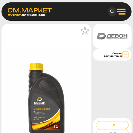
Скачать
документацию
1 л