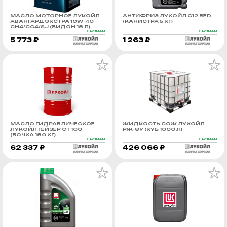
МАСЛО МОТОРНОЕ ЛУКОЙЛ
АНТИФРИЗ ЛУКОЙЛ G12 RED
АВАНГАРД ЭКСТРА 10W-40
(КАНИСТРА 5 КГ)
CH4/CG4/SJ (БИДОН 18 Л)
В наличии
В наличии
5 773 ₽
1 263 ₽
МАСЛО ГИДРАВЛИЧЕСКОЕ
ЖИДКОСТЬ СОЖ ЛУКОЙЛ
ЛУКОЙЛ ГЕЙЗЕР СТ 100
РЖ-8У (КУБ 1000 Л)
(БОЧКА 180 КГ)
В наличии
В наличии
62 337 ₽
426 066 ₽