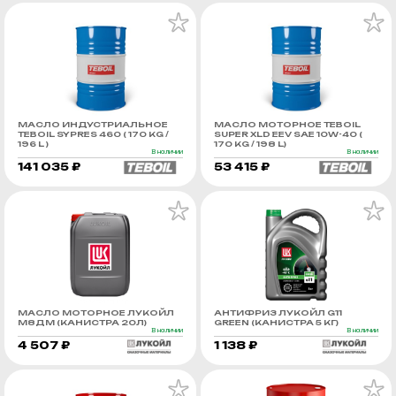
МАСЛО ИНДУСТРИАЛЬНОЕ
МАСЛО МОТОРНОЕ TEBOIL
TEBOIL SYPRES 460 ( 170 KG /
SUPER XLD EEV SAE 10W-40 (
196 L )
170 KG / 198 L)
В наличии
В наличии
141 035 ₽
53 415 ₽
МАСЛО МОТОРНОЕ ЛУКОЙЛ
АНТИФРИЗ ЛУКОЙЛ G11
М8ДМ (КАНИСТРА 20Л)
GREEN (КАНИСТРА 5 КГ)
В наличии
В наличии
4 507 ₽
1 138 ₽