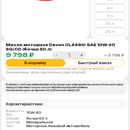
1 л
4 л
5 л
10 л
20 л
Масло моторное Devon CLASSIC SAE 10W-40
SG/CD (бочка 50 л)
9 798 ₽
-
+
= 9 798 ₽
В корзину
Быстрый заказ
Полусинтетическое всесезонное моторное масло для
бензиновых, форсированных двигателей
В связи с частым изменением отпускных цен заводами мы окончательную цену
предоставляем только после обработки вашей заявки.
Указанная цена не является публичной офертой.
Характеристики
Вязкость
10W-40
ISO:
Объем:
бочка 50 л
Состав:
Минеральное
Тип:
Моторное легковой автомобиль