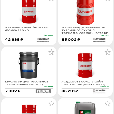
АНТИФРИЗ ЛУКОЙЛ G12 RED
МАСЛО ИНДУСТРИАЛЬНОЕ
(БОЧКА 220 КГ)
ТУРБИННОЕ ЛУКОЙЛ
ТОРНАДО М32 (БОЧКА 170 КГ)
В наличии
В наличии
42 638 ₽
85 002 ₽
МАСЛО ИНДУСТРИАЛЬНОЕ
ЖИДКОСТЬ СОЖ ЛУКОЙЛ
TEBOIL SYPRES 68 ( 20 L )
ФРЕО МП 15Л (БОЧКА 185 КГ)
В наличии
В наличии
7 902 ₽
35 291 ₽