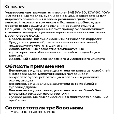
Описание
Универсальные полусинтетические (SAE 5W-30, 10W-30, 10W-
40) моторные масла Devon Classic SG/CD разработаны для
широкого применения в самых различных двигателях
легковой техники, в том числе с большим пробегом, для
обеспечения защиты и продления срока их службы.
Специально подобранный пакет присадок обеспечивает
отличные эксплуатационные характеристики масел серии
Devon Classic SG/CD:
Обеспечение надежной защиты от износа и коррозии
Предотвращение образования шлама и отложений,
поддержание чистоты двигателя
Исключительные вязкостно-температурные
характеристики обеспечивают легкий холодный пуск
двигателя
Идеальный выбор для холодного и умеренного климата
Область применения
Бензиновые и дизельные двигатели легковых автомобилей,
внедорожников, малотоннажных грузовиков и
микроавтобусов, работающих в различных условиях
эксплуатации
Бензиновые и дизельные двигатели автомобилей с
турбонаддувом
Бензиновые и дизельные двигатели автомобилей без
дизельных сажевых фильтров (DPF)
Лучшее решение пря применения в двигателях с большим
пробегом
Соответствия требованиям
ТУ 0253-108-15301184-2016