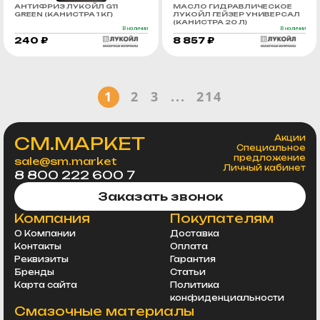
АНТИФРИЗ ЛУКОЙЛ G11
МАСЛО ГИДРАВЛИЧЕСКОЕ
GREEN (КАНИСТРА 1 КГ)
ЛУКОЙЛ ГЕЙЗЕР УНИВЕРСАЛ
(КАНИСТРА 20 Л)
В наличии
В наличии
240 ₽
8 857 ₽
1
2
3
...
214
СМ.МАРКЕТ
Акции
Специальное
предложение
sale@sm.market
Личный кабинет
8 800 222 600 7
Заказать звонок
Компания
Покупателям
О Компании
Доставка
Контакты
Оплата
Реквизиты
Гарантия
Бренды
Статьи
Карта сайта
Политика
конфиденциальности
Смазочные материалы