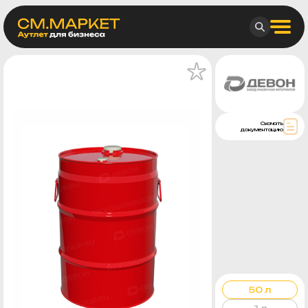
Скачать
документацию
50 л