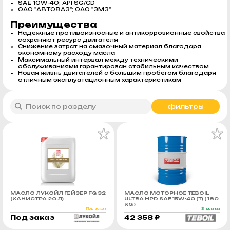
SAE 10W-40; API SG/CD
ОАО "АВТОВАЗ"; ОАО "ЗМЗ"
Преимущества
Надежные противоизносные и антикоррозионные свойства
сохраняют ресурс двигателя
Снижение затрат на смазочный материал благодаря
экономному расходу масла
Максимальный интервал между техническими
обслуживаниями гарантирован стабильным качеством
Новая жизнь двигателей с большим пробегом благодаря
отличным эксплуатационным характеристикам
фильтры
МАСЛО ЛУКОЙЛ ГЕЙЗЕР FG 32
МАСЛО МОТОРНОЕ TEBOIL
(КАНИСТРА 20 Л)
ULTRA HPD SAE 15W-40 (Т) ( 180
KG )
Под заказ
В наличии
Под заказ
42 358 ₽