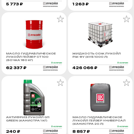
5 773 ₽
1 263 ₽
МАСЛО ГИДРАВЛИЧЕСКОЕ
ЖИДКОСТЬ СОЖ ЛУКОЙЛ
ЛУКОЙЛ ГЕЙЗЕР СТ 100
РЖ-8У (КУБ 1000 Л)
(БОЧКА 180 КГ)
В наличии
В наличии
62 337 ₽
426 066 ₽
АНТИФРИЗ ЛУКОЙЛ G11
МАСЛО ГИДРАВЛИЧЕСКОЕ
GREEN (КАНИСТРА 1 КГ)
ЛУКОЙЛ ГЕЙЗЕР УНИВЕРСАЛ
(КАНИСТРА 20 Л)
В наличии
В наличии
240 ₽
8 857 ₽