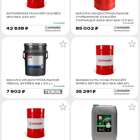
АНТИФРИЗ ЛУКОЙЛ G12 RED
МАСЛО ИНДУСТРИАЛЬНОЕ
(БОЧКА 220 КГ)
ТУРБИННОЕ ЛУКОЙЛ
ТОРНАДО М32 (БОЧКА 170 КГ)
В наличии
В наличии
42 638 ₽
85 002 ₽
МАСЛО ИНДУСТРИАЛЬНОЕ
ЖИДКОСТЬ СОЖ ЛУКОЙЛ
TEBOIL SYPRES 68 ( 20 L )
ФРЕО МП 15Л (БОЧКА 185 КГ)
В наличии
В наличии
7 902 ₽
35 291 ₽