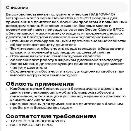
Описание
Высококачественные полусинтетические (SAE 10W-40)
моторные масла серии Devon Classic SF/CC созданы для
применения в двигателях с большим пробегом и повышенным
расходом масла. Высокоиндексные базовые масла и
современный пакет присадок в составе Devon Classic SF/CC
обеспечивают максимальную защиту и продление ресурса
двигателя благодаря превосходным характеристикам:
Отличные антикоррозионные и противоизносные свойства
обеспечивают защиту двигателя
Термическая стабильность предотвращает образование
шлама и отложений в цилиндро-поршневой группе
Отличные вязкостно-температурные свойства
обеспечивают работу в широком диапазоне температур
Запас моюще-диспергирующих присадок поддерживает
чистоту двигателя
Сохранение стабильности эксплуатационных свойств при
высоких нагрузках и температурах
Область применения
Карбюраторные бензиновые и безнаддувные дизельные
двигатели легковых автомобилей, микроавтобусов и
грузовиков, работающих в условиях умеренного и жаркого
климатических поясов
Предназначены для применения в двигателях с большим
пробегом и большим расходом
Соответствия требованиям
ТУ 0253-066-15301184-2016
SAE 10W-40; API SF/CC