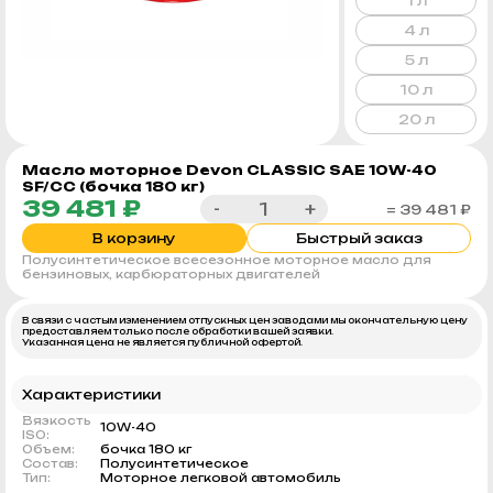
1 л
4 л
5 л
10 л
20 л
Масло моторное Devon CLASSIC SAE 10W-40
SF/CC (бочка 180 кг)
39 481 ₽
-
+
= 39 481 ₽
В корзину
Быстрый заказ
Полусинтетическое всесезонное моторное масло для
бензиновых, карбюраторных двигателей
В связи с частым изменением отпускных цен заводами мы окончательную цену
предоставляем только после обработки вашей заявки.
Указанная цена не является публичной офертой.
Характеристики
Вязкость
10W-40
ISO:
Объем:
бочка 180 кг
Состав:
Полусинтетическое
Тип:
Моторное легковой автомобиль