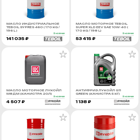
МАСЛО ИНДУСТРИАЛЬНОЕ
МАСЛО МОТОРНОЕ TEBOIL
TEBOIL SYPRES 460 ( 170 KG /
SUPER XLD EEV SAE 10W-40 (
196 L )
170 KG / 198 L)
В наличии
В наличии
141 035 ₽
53 415 ₽
МАСЛО МОТОРНОЕ ЛУКОЙЛ
АНТИФРИЗ ЛУКОЙЛ G11
М8ДМ (КАНИСТРА 20Л)
GREEN (КАНИСТРА 5 КГ)
В наличии
В наличии
4 507 ₽
1 138 ₽