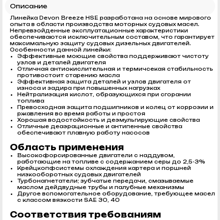
Описание
Линейка Devon Breeze HSE разработана на основе мирового
опыта в области производства моторных судовых масел.
Непревзойденные эксплуатационные характеристики
обеспечиваются исключительным составом, что гарантирует
максимальную защиту судовых дизельных двигателей.
Особенности данной линейки:
Эффективные моющие свойства поддерживают чистоту
узлов и деталей двигателя
Отличная антиокислительная и термичсекая стабильность
противостоит старению масла
Эффективная защита деталей и узлов двигателя от
износа и задира при повышенных нагрузках
Нейтрализация кислот, образующихся при сгорании
топлива
Превосходная защита подшипников и колец от коррозии и
ржавления во время работы и простоя
Хорошая водостойкость и деэмульгирующие свойства
Отличные деаэрационные и антипенные свойства
обеспечивают плавную работу насосов
Область применения
Высокофорсированные двигатели с наддувом,
работающие на топливе с содержанием серы до 2,5-3%
Крейцкопфсистемы охлаждения картера и поршней
низкооборотных судовых двигателей
Турбонагнетатели; зубчатые передачи, смазываемые
маслом дейдвудные трубы и палубные механизмы
Другое вспомогательное оборудование, требующее масел
с классом вязкости SAE 30, 40
Соответствия требованиям