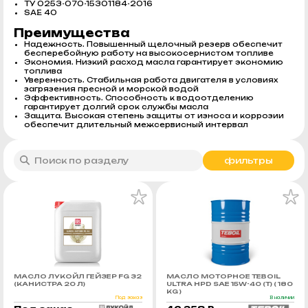
ТУ 0253-070-15301184-2016
SAE 40
Преимущества
Надежность. Повышенный щелочный резерв обеспечит
бесперебойную работу на высокосернистом топливе
Экономия. Низкий расход масла гарантирует экономию
топлива
Уверенность. Стабильная работа двигателя в условиях
загрязения пресной и морской водой
Эффективность. Способность к водоотделению
гарантирует долгий срок службы масла
Защита. Высокая степень защиты от износа и коррозии
обеспечит длительный межсервисный интервал
фильтры
МАСЛО ЛУКОЙЛ ГЕЙЗЕР FG 32
МАСЛО МОТОРНОЕ TEBOIL
(КАНИСТРА 20 Л)
ULTRA HPD SAE 15W-40 (Т) ( 180
KG )
Под заказ
В наличии