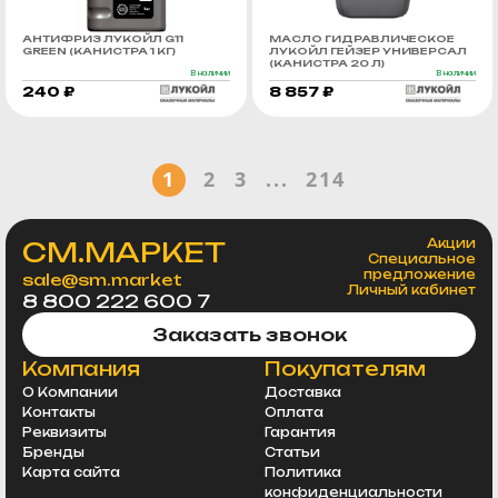
АНТИФРИЗ ЛУКОЙЛ G11
МАСЛО ГИДРАВЛИЧЕСКОЕ
GREEN (КАНИСТРА 1 КГ)
ЛУКОЙЛ ГЕЙЗЕР УНИВЕРСАЛ
(КАНИСТРА 20 Л)
В наличии
В наличии
240 ₽
8 857 ₽
1
2
3
...
214
СМ.МАРКЕТ
Акции
Специальное
предложение
sale@sm.market
Личный кабинет
8 800 222 600 7
Заказать звонок
Компания
Покупателям
О Компании
Доставка
Контакты
Оплата
Реквизиты
Гарантия
Бренды
Статьи
Карта сайта
Политика
конфиденциальности