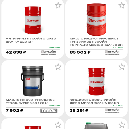
АНТИФРИЗ ЛУКОЙЛ G12 RED
МАСЛО ИНДУСТРИАЛЬНОЕ
(БОЧКА 220 КГ)
ТУРБИННОЕ ЛУКОЙЛ
ТОРНАДО М32 (БОЧКА 170 КГ)
В наличии
В наличии
42 638 ₽
85 002 ₽
МАСЛО ИНДУСТРИАЛЬНОЕ
ЖИДКОСТЬ СОЖ ЛУКОЙЛ
TEBOIL SYPRES 68 ( 20 L )
ФРЕО МП 15Л (БОЧКА 185 КГ)
В наличии
В наличии
7 902 ₽
35 291 ₽