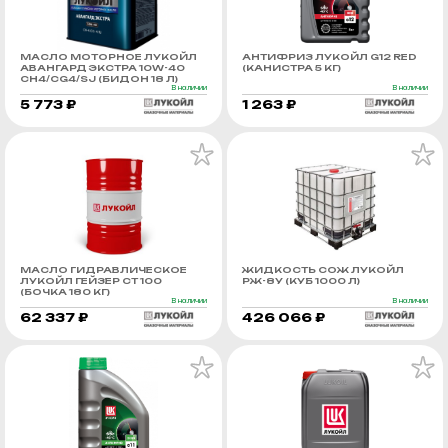
МАСЛО МОТОРНОЕ ЛУКОЙЛ
АНТИФРИЗ ЛУКОЙЛ G12 RED
АВАНГАРД ЭКСТРА 10W-40
(КАНИСТРА 5 КГ)
CH4/CG4/SJ (БИДОН 18 Л)
В наличии
В наличии
5 773 ₽
1 263 ₽
МАСЛО ГИДРАВЛИЧЕСКОЕ
ЖИДКОСТЬ СОЖ ЛУКОЙЛ
ЛУКОЙЛ ГЕЙЗЕР СТ 100
РЖ-8У (КУБ 1000 Л)
(БОЧКА 180 КГ)
В наличии
В наличии
62 337 ₽
426 066 ₽