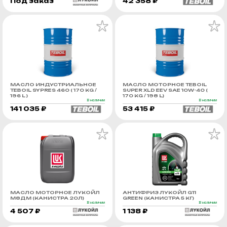
Под заказ
42 358 ₽
МАСЛО ИНДУСТРИАЛЬНОЕ
МАСЛО МОТОРНОЕ TEBOIL
TEBOIL SYPRES 460 ( 170 KG /
SUPER XLD EEV SAE 10W-40 (
196 L )
170 KG / 198 L)
В наличии
В наличии
141 035 ₽
53 415 ₽
МАСЛО МОТОРНОЕ ЛУКОЙЛ
АНТИФРИЗ ЛУКОЙЛ G11
М8ДМ (КАНИСТРА 20Л)
GREEN (КАНИСТРА 5 КГ)
В наличии
В наличии
4 507 ₽
1 138 ₽