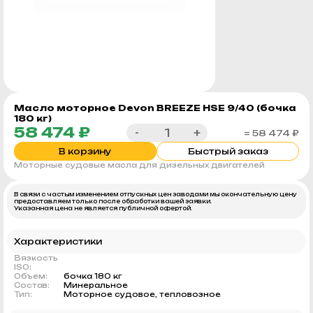
Масло моторное Devon BREEZE HSE 9/40 (бочка
180 кг)
58 474 ₽
-
+
= 58 474 ₽
В корзину
Быстрый заказ
Моторные судовые масла для дизельных двигателей
В связи с частым изменением отпускных цен заводами мы окончательную цену
предоставляем только после обработки вашей заявки.
Указанная цена не является публичной офертой.
Характеристики
Вязкость
ISO:
Объем:
бочка 180 кг
Состав:
Минеральное
Тип:
Моторное судовое, тепловозное