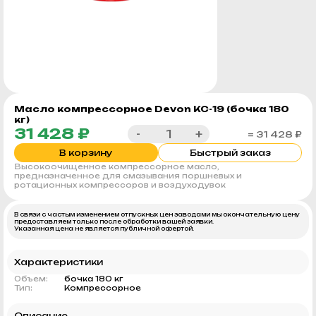
Масло компрессорное Devon КС-19 (бочка 180
кг)
31 428 ₽
-
+
= 31 428 ₽
В корзину
Быстрый заказ
Высокоочищенное компрессорное масло,
предназначенное для смазывания поршневых и
ротационных компрессоров и воздуходувок
В связи с частым изменением отпускных цен заводами мы окончательную цену
предоставляем только после обработки вашей заявки.
Указанная цена не является публичной офертой.
Характеристики
Объем:
бочка 180 кг
Тип:
Компрессорное
Описание