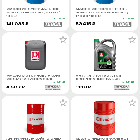
МАСЛО ИНДУСТРИАЛЬНОЕ
МАСЛО МОТОРНОЕ TEBOIL
TEBOIL SYPRES 460 ( 170 KG /
SUPER XLD EEV SAE 10W-40 (
196 L )
170 KG / 198 L)
В наличии
В наличии
141 035 ₽
53 415 ₽
МАСЛО МОТОРНОЕ ЛУКОЙЛ
АНТИФРИЗ ЛУКОЙЛ G11
М8ДМ (КАНИСТРА 20Л)
GREEN (КАНИСТРА 5 КГ)
В наличии
В наличии
4 507 ₽
1 138 ₽
АНТИФРИЗ ЛУКОЙЛ G12 RED
МАСЛО ИНДУСТРИАЛЬНОЕ