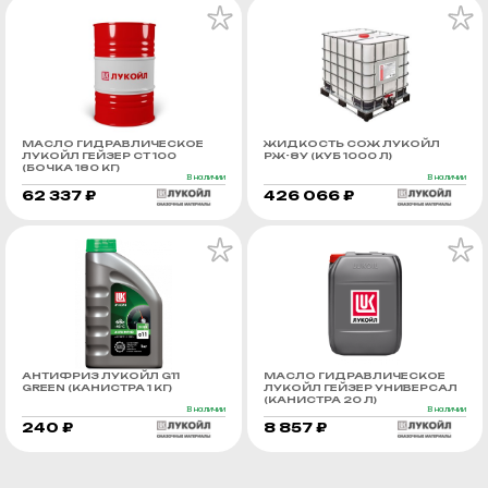
МАСЛО ГИДРАВЛИЧЕСКОЕ
ЖИДКОСТЬ СОЖ ЛУКОЙЛ
ЛУКОЙЛ ГЕЙЗЕР СТ 100
РЖ-8У (КУБ 1000 Л)
(БОЧКА 180 КГ)
В наличии
В наличии
62 337 ₽
426 066 ₽
АНТИФРИЗ ЛУКОЙЛ G11
МАСЛО ГИДРАВЛИЧЕСКОЕ
GREEN (КАНИСТРА 1 КГ)
ЛУКОЙЛ ГЕЙЗЕР УНИВЕРСАЛ
(КАНИСТРА 20 Л)
В наличии
В наличии
240 ₽
8 857 ₽