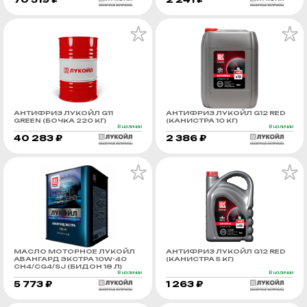
АНТИФРИЗ ЛУКОЙЛ G11
АНТИФРИЗ ЛУКОЙЛ G12 RED
GREEN (БОЧКА 220 КГ)
(КАНИСТРА 10 КГ)
В наличии
В наличии
40 283 ₽
2 386 ₽
МАСЛО МОТОРНОЕ ЛУКОЙЛ
АНТИФРИЗ ЛУКОЙЛ G12 RED
АВАНГАРД ЭКСТРА 10W-40
(КАНИСТРА 5 КГ)
CH4/CG4/SJ (БИДОН 18 Л)
В наличии
В наличии
5 773 ₽
1 263 ₽