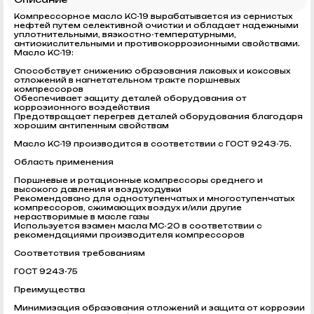
Компрессорное масло КС-19 вырабатывается из сернистых
нефтей путем селективной очистки и обладает надежными
уплотнительными, вязкостно-температурными,
антиокислительными и противокоррозионными свойствами.
Масло КС-19:
Способствует снижению образования лаковых и коксовых
отложений в нагнетательном тракте поршневых
компрессоров
Обеспечивает защиту деталей оборудования от
коррозионного воздействия
Предотвращает перегрев деталей оборудования благодаря
хорошим антипенным свойствам
Масло КС-19 производится в соответствии с ГОСТ 9243-75.
Область применения
Поршневые и ротационные компрессоры среднего и
высокого давления и воздуходувки
Рекомендовано для одноступенчатых и многоступенчатых
компрессоров, сжимающих воздух и/или другие
нерастворимые в масле газы
Используется взамен масла МС-20 в соответствии с
рекомендациями производителя компрессоров
Соответствия требованиям
ГОСТ 9243-75
Преимущества
Минимизация образования отложений и защита от коррозии