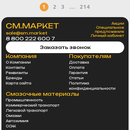
1
2
3
...
214
СМ.МАРКЕТ
Акции
Специальное
предложение
sale@sm.market
Личный кабинет
8 800 222 600 7
Заказать звонок
Компания
Покупателям
О Компании
Доставка
Контакты
Оплата
Реквизиты
Гарантия
Бренды
Статьи
Карта сайта
Политика
конфиденциальности
Смазочные материалы
Промышленность
Коммерческий транспорт
Легковой транспорт
Смазки
Автохимия
СОЖ