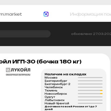
m.market
Информация по
обновлено 27.03.20
л ИГП-30 (бочка 180 кг)
Наличие на складах
Москва
Екатеринбург
Екатеринбург-2
Челябинск
Тюмень
Новосибирск
Сургут
Лабытнанги
Новый-Уренгой
Доставка по всей России от 1 до 7
дней