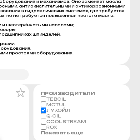
 оборудования и механизмов. Оно заменяет масла
осными, антиокислительными и антикоррозионными
ования в гидравлических системах, где требуется
х, но не требуется повышенная чистота масла.
и и шестерёнчатыми насосами;
ссоры;
 подшипниках шпинделей.
розии.
борудования.
ными простоями оборудования.
ПРОИЗВОДИТЕЛИ
TEBOIL
MOTUL
ЛУКОЙЛ
Q-OIL
COOLSTREAM
ROX
Показать еще