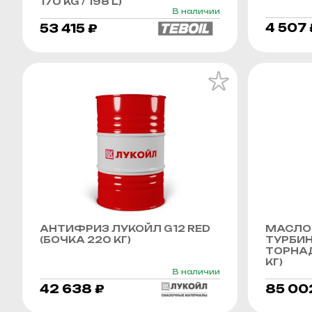
170 KG / 198 L)
В наличии
4 507 
53 415 ₽
АНТИФРИЗ ЛУКОЙЛ G12 RED
МАСЛО
(БОЧКА 220 КГ)
ТУРБИ
ТОРНАД
КГ)
В наличии
42 638 ₽
85 00