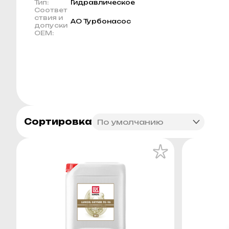
Тип:
Гидравлическое
Соответ
ствия и
АО Турбонасос
допуски
OEM:
Сортировка