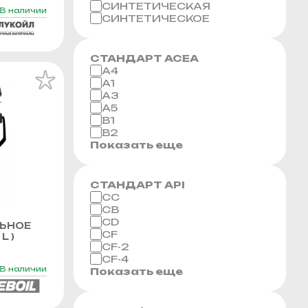
СИНТЕТИЧЕСКАЯ
В наличии
СИНТЕТИЧЕСКОЕ
СТАНДАРТ ACEA
A4
A1
A3
A5
B1
B2
Показать еще
СТАНДАРТ API
CC
CB
CD
ЬНОЕ
CF
L )
CF-2
CF-4
В наличии
Показать еще