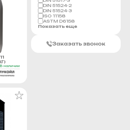
DIN 51517-3
DIN 51524-2
DIN 51524-3
ISO 11158
ASTM D6158
Показать еще
Заказать звонок
11
Г)
В наличии