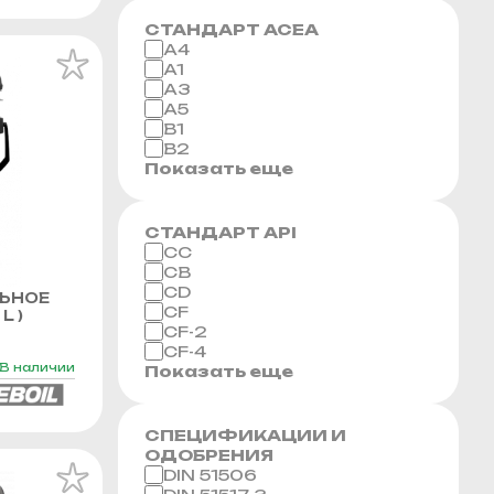
СТАНДАРТ ACEA
A4
A1
A3
A5
B1
B2
Показать еще
СТАНДАРТ API
CC
CB
CD
ЬНОЕ
CF
L )
CF-2
CF-4
В наличии
Показать еще
СПЕЦИФИКАЦИИ И
ОДОБРЕНИЯ
DIN 51506