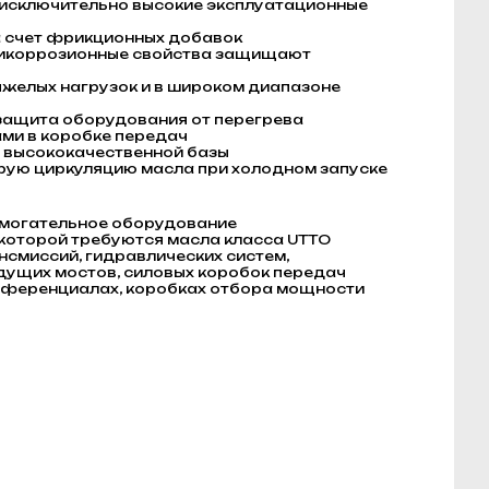
 исключительно высокие эксплуатационные
а счет фрикционных добавок
тикоррозионные свойства защищают
яжелых нагрузок и в широком диапазоне
защита оборудования от перегрева
ми в коробке передач
т высококачественной базы
рую циркуляцию масла при холодном запуске
омогательное оборудование
которой требуются масла класса UTTO
смиссий, гидравлических систем,
дущих мостов, силовых коробок передач
фференциалах, коробках отбора мощности