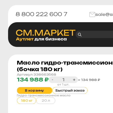
8 800 222 600 7
sale@s
Масло гидро-трансмиссионн
(бочка 180 кг)
Артикул 338663568
134 988 ₽
-
+
= 134 988 ₽
от 1 шт.
В корзину
Быстрый заказ
Гидро-трансмиссионное масло
180 кг
20 л