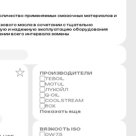
количество применяемых смазочных материалов и
зового масла в сочетании с тщательно
ную и надежную эксплуатацию оборудования
ении всего интервала замены
ПРОИЗВОДИТЕЛИ
TEBOIL
MOTUL
ЛУКОЙЛ
Q-OIL
COOLSTREAM
ROX
Показать еще
ВЯЗКОСТЬ ISO
0W-7.5