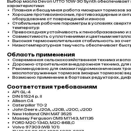
Выбор масла Devon UTTO 10W-30 Synth обеспечивает
характеристики:
Плавная и бесшумная работа «мокрых» тормозов з
Хорошие противоизносные, противозадирные и ан
оборудование от повреждений и износа
Стабильные рабочие параметры в условиях сверхт
температур
Превосходная устойчивость к пенообразованию и 
Совместимость с уплотнениями и цветными металла
Высокая термоокислительная стабильность за сче
Низкотемпературная текучесть обеспечивает быст
Область применения
Современная сельскохозяйственная техника и всп
Дорожно-строительная внедорожная техника, для 
Рекомендовано для смазки гидромеханических тран
маслопогруженных тормозов (мокрых тормозов) ве
Возможно применение в бортовых редукторах, ди
Соответствия требованиям
API GL-4
DIN 51524 p. II
Allison C4
Caterpillar TO-2
John Deere J20A, J20B, J20C, J20D
New Holland CNH MAT 3525
Massey Ferguson CMS M1143, M1135
FORD M2C-134D, M2C-86B,C
Volvo 97303 (WB 101)