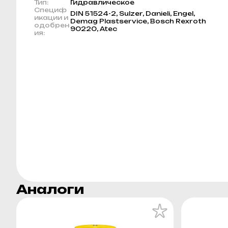
Тип:
Гидравлическое
Специф
DIN 51524-2, Sulzer, Danieli, Engel,
икации и
Demag Plastservice, Bosch Rexroth
одобрен
90220, Atec
ия:
Аналоги