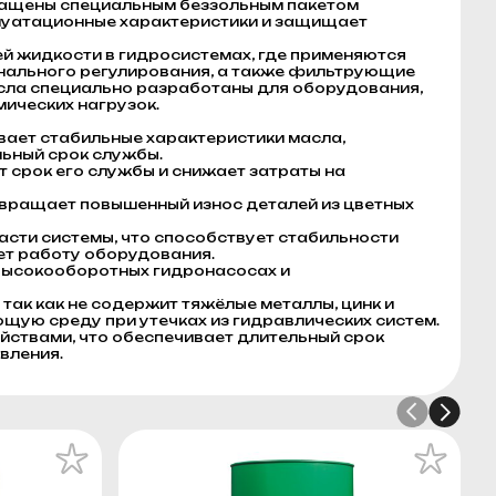
снащены специальным беззольным пакетом
луатационные характеристики и защищает
й жидкости в гидросистемах, где применяются
нального регулирования, а также фильтрующие
асла специально разработаны для оборудования,
ических нагрузок.
вает стабильные характеристики масла,
льный срок службы.
 срок его службы и снижает затраты на
вращает повышенный износ деталей из цветных
асти системы, что способствует стабильности
ет работу оборудования.
высокооборотных гидронасосах и
так как не содержит тяжёлые металлы, цинк и
щую среду при утечках из гидравлических систем.
ствами, что обеспечивает длительный срок
вления.