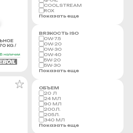
COOLSTREAM
ROX
Показать еще
ВЯЗКОСТЬ ISO
0W-7.5
ЬНОЕ
0W-20
70 KG /
0W-30
0W-40
В наличии
5W-20
5W-30
Показать еще
ОБЪЕМ
20 Л
24 МЛ
90 МЛ
200Л.
205Л.
340 МЛ
Показать еще