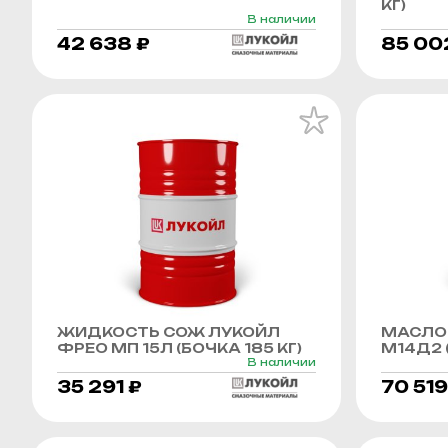
КГ)
В наличии
42 638 ₽
85 00
ЖИДКОСТЬ СОЖ ЛУКОЙЛ
МАСЛО
ФРЕО МП 15Л (БОЧКА 185 КГ)
М14Д2 (
В наличии
35 291 ₽
70 519