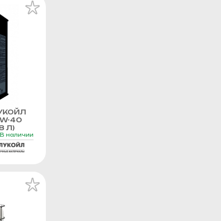
УКОЙЛ
0W-40
8 Л)
В наличии