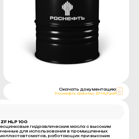
Скачать документацию
Роснефть Gidrotec ZF HLP.pdf
ZF HLP 100
есцинковые гидравлические масла с высоким
аченные для использования в промышленных
рмопластавтоматов, работающих при высоких