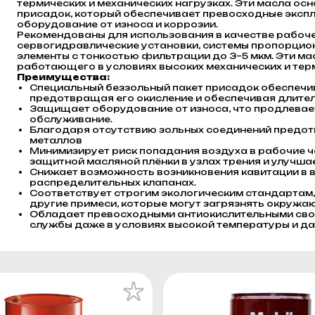
термических и механических нагрузках. Эти масла о
присадок, который обеспечивает превосходные эксп
оборудование от износа и коррозии.
Рекомендованы для использования в качестве рабоче
сервогидравлические установки, системы пропорцио
элементы с тонкостью фильтрации до 3–5 мкм. Эти м
работающего в условиях высоких механических и терм
Преимущества:
Специальный беззольный пакет присадок обеспечи
предотвращая его окисление и обеспечивая длите
Защищает оборудование от износа, что продлевает
обслуживание.
Благодаря отсутствию зольных соединений предот
металлов
Минимизирует риск попадания воздуха в рабочие ч
защитной масляной плёнки в узлах трения и улучша
Снижает возможность возникновения кавитации в 
распределительных клапанах.
Соответствует строгим экологическим стандартам, 
другие примеси, которые могут загрязнять окружаю
Обладает превосходными антиокислительными свой
службы даже в условиях высокой температуры и да