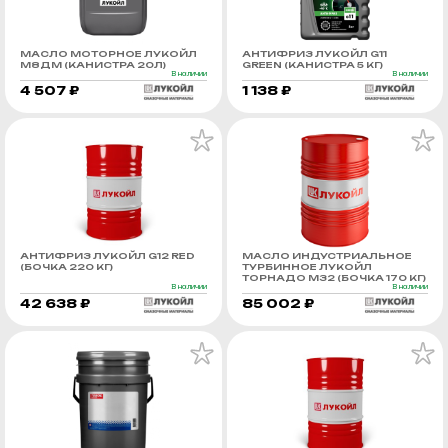
МАСЛО МОТОРНОЕ ЛУКОЙЛ
АНТИФРИЗ ЛУКОЙЛ G11
М8ДМ (КАНИСТРА 20Л)
GREEN (КАНИСТРА 5 КГ)
В наличии
В наличии
4 507 ₽
1 138 ₽
АНТИФРИЗ ЛУКОЙЛ G12 RED
МАСЛО ИНДУСТРИАЛЬНОЕ
(БОЧКА 220 КГ)
ТУРБИННОЕ ЛУКОЙЛ
ТОРНАДО М32 (БОЧКА 170 КГ)
В наличии
В наличии
42 638 ₽
85 002 ₽