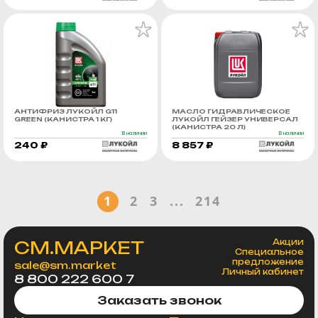
АНТИФРИЗ ЛУКОЙЛ G11
МАСЛО ГИДРАВЛИЧЕСКОЕ
GREEN (КАНИСТРА 1 КГ)
ЛУКОЙЛ ГЕЙЗЕР УНИВЕРСАЛ
(КАНИСТРА 20 Л)
В наличии
В наличии
240 ₽
8 857 ₽
1
2
3
...
214
СМ.МАРКЕТ
Акции
Специальное
предложение
sale@sm.market
Личный кабинет
8 800 222 600 7
Заказать звонок