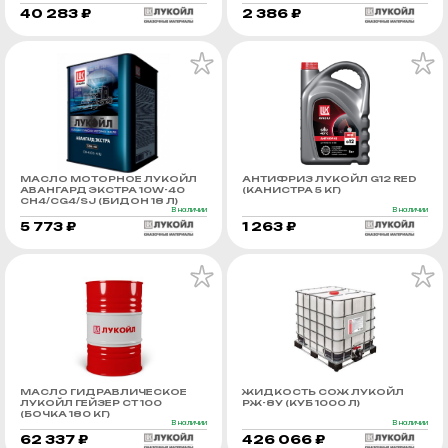
40 283 ₽
2 386 ₽
МАСЛО МОТОРНОЕ ЛУКОЙЛ
АНТИФРИЗ ЛУКОЙЛ G12 RED
АВАНГАРД ЭКСТРА 10W-40
(КАНИСТРА 5 КГ)
CH4/CG4/SJ (БИДОН 18 Л)
В наличии
В наличии
5 773 ₽
1 263 ₽
МАСЛО ГИДРАВЛИЧЕСКОЕ
ЖИДКОСТЬ СОЖ ЛУКОЙЛ
ЛУКОЙЛ ГЕЙЗЕР СТ 100
РЖ-8У (КУБ 1000 Л)
(БОЧКА 180 КГ)
В наличии
В наличии
62 337 ₽
426 066 ₽