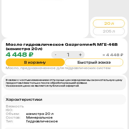
20 л
205 л
Масло гидравлическое Gazpromneft МГЕ-46В
(канистра 20л)
4 448 ₽
-
+
= 4 448 ₽
В корзину
Быстрый заказ
Масло, предназначенное для гидравлических систем
В связи с частым изменением отпускных цен заводами мы окончательную цену
предоставляем только после обработки вашей заявки.
Указанная цена не является публичной офертой.
Характеристики
Вязкость
ISO:
Объем:
канистра 20 л
Состав:
Минеральное
Тип:
Гидравлическое