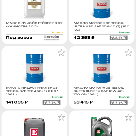
МАСЛО ЛУКОЙЛ ГЕЙЗЕР FG 32
МАСЛО МОТОРНОЕ TEBOIL
(КАНИСТРА 20 Л)
ULTRA HPD SAE 15W-40 (Т) ( 180
KG )
Под заказ
В наличии
Под заказ
42 358 ₽
МАСЛО ИНДУСТРИАЛЬНОЕ
МАСЛО МОТОРНОЕ TEBOIL
TEBOIL SYPRES 460 ( 170 KG /
SUPER XLD EEV SAE 10W-40 (
196 L )
170 KG / 198 L)
В наличии
В наличии
141 035 ₽
53 415 ₽