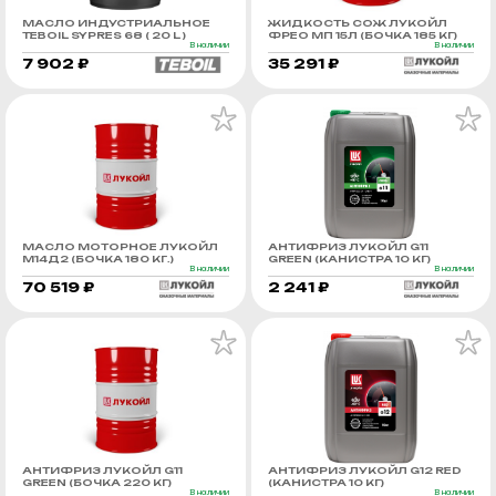
МАСЛО ИНДУСТРИАЛЬНОЕ
ЖИДКОСТЬ СОЖ ЛУКОЙЛ
TEBOIL SYPRES 68 ( 20 L )
ФРЕО МП 15Л (БОЧКА 185 КГ)
В наличии
В наличии
7 902 ₽
35 291 ₽
МАСЛО МОТОРНОЕ ЛУКОЙЛ
АНТИФРИЗ ЛУКОЙЛ G11
М14Д2 (БОЧКА 180 КГ.)
GREEN (КАНИСТРА 10 КГ)
В наличии
В наличии
70 519 ₽
2 241 ₽
АНТИФРИЗ ЛУКОЙЛ G11
АНТИФРИЗ ЛУКОЙЛ G12 RED
GREEN (БОЧКА 220 КГ)
(КАНИСТРА 10 КГ)
В наличии
В наличии