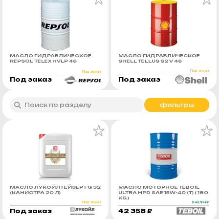
МАСЛО ГИДРАВЛИЧЕСКОЕ
МАСЛО ГИДРАВЛИЧЕСКОЕ
REPSOL TELEX HVLP 46
SHELL TELLUS S2 V 46
Под заказ
Под заказ
Под заказ
Под заказ
фильтры
МАСЛО ЛУКОЙЛ ГЕЙЗЕР FG 32
МАСЛО МОТОРНОЕ TEBOIL
(КАНИСТРА 20 Л)
ULTRA HPD SAE 15W-40 (Т) ( 180
KG )
Под заказ
В наличии
Под заказ
42 358 ₽