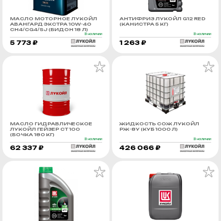
МАСЛО МОТОРНОЕ ЛУКОЙЛ
АНТИФРИЗ ЛУКОЙЛ G12 RED
АВАНГАРД ЭКСТРА 10W-40
(КАНИСТРА 5 КГ)
CH4/CG4/SJ (БИДОН 18 Л)
В наличии
В наличии
5 773 ₽
1 263 ₽
МАСЛО ГИДРАВЛИЧЕСКОЕ
ЖИДКОСТЬ СОЖ ЛУКОЙЛ
ЛУКОЙЛ ГЕЙЗЕР СТ 100
РЖ-8У (КУБ 1000 Л)
(БОЧКА 180 КГ)
В наличии
В наличии
62 337 ₽
426 066 ₽