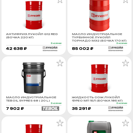
АНТИФРИЗ ЛУКОЙЛ G12 RED
МАСЛО ИНДУСТРИАЛЬНОЕ
(БОЧКА 220 КГ)
ТУРБИННОЕ ЛУКОЙЛ
ТОРНАДО М32 (БОЧКА 170 КГ)
В наличии
В наличии
42 638 ₽
85 002 ₽
МАСЛО ИНДУСТРИАЛЬНОЕ
ЖИДКОСТЬ СОЖ ЛУКОЙЛ
TEBOIL SYPRES 68 ( 20 L )
ФРЕО МП 15Л (БОЧКА 185 КГ)
В наличии
В наличии
7 902 ₽
35 291 ₽