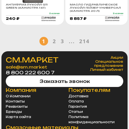
АНТИФРИЗ ЛУКОЙЛ G11
МАСЛО ГИДРАВЛИЧЕСКОЕ
GREEN (КАНИСТРА 1 КГ)
ЛУКОЙЛ ГЕЙЗЕР УНИВЕРСАЛ
(КАНИСТРА 20 Л)
В наличии
В наличии
240 ₽
8 857 ₽
1
2
3
...
214
СМ.МАРКЕТ
Акции
Специальное
предложение
sale@sm.market
Личный кабинет
8 800 222 600 7
Заказать звонок
Компания
Покупателям
О Компании
Доставка
Контакты
Оплата
Реквизиты
Гарантия
Бренды
Статьи
Карта сайта
Политика
конфиденциальности
Смазочные материалы