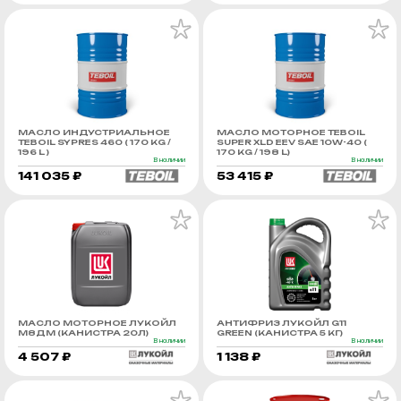
МАСЛО ИНДУСТРИАЛЬНОЕ
МАСЛО МОТОРНОЕ TEBOIL
TEBOIL SYPRES 460 ( 170 KG /
SUPER XLD EEV SAE 10W-40 (
196 L )
170 KG / 198 L)
В наличии
В наличии
141 035 ₽
53 415 ₽
МАСЛО МОТОРНОЕ ЛУКОЙЛ
АНТИФРИЗ ЛУКОЙЛ G11
М8ДМ (КАНИСТРА 20Л)
GREEN (КАНИСТРА 5 КГ)
В наличии
В наличии
4 507 ₽
1 138 ₽