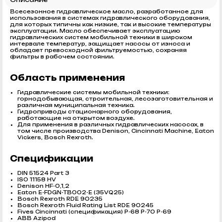
Всесезонное гидравлическое масло, разработанное для
использования в системах гидравлического оборудования,
для которых типичны как низкие, так и высокие температуры
эксплуатации. Масло обеспечивает эксплуатацию
гидравлических систем мобильной техники в широком
интервале температур, защищает насосы от износа и
обладает превосходной фильтруемостью, сохраняя
фильтры в рабочем состоянии.
Область применения
Гидравлические системы мобильной техники:
горнодобывающая, строительная, лесозаготовительная и
различная муниципальная техника.
Гидроприводы стационарного оборудования,
работающие на открытом воздухе.
Для применения в различных гидравлических насосах, в
том числе производства Denison, Cincinnati Machine, Eaton
Vickers, Bosch Rexroth.
Спецификации
DIN 51524 Part 3
ISO 11158 HV
Denison HF-0,1,2
Eaton E-FDGN-TB002-E (35VQ25)
Bosch Rexroth RDE 90235
Bosch Rexroth Fluid Rating List RDE 90245
Fives Cincinnati (спецификация) P-68 P-70 P-69
ABB Azipod